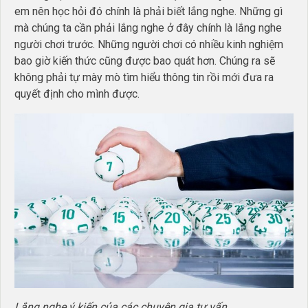
em nên học hỏi đó chính là phải biết lắng nghe. Những gì
mà chúng ta cần phải lắng nghe ở đây chính là lắng nghe
người chơi trước. Những người chơi có nhiều kinh nghiệm
bao giờ kiến thức cũng được bao quát hơn. Chúng ra sẽ
không phải tự mày mò tìm hiểu thông tin rồi mới đưa ra
quyết định cho mình được.
Lắng nghe ý kiến của các chuyên gia tư vấn
.