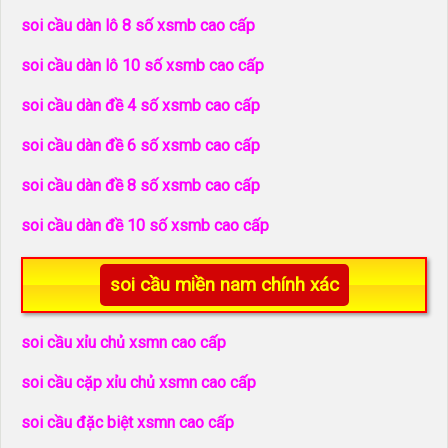
soi cầu dàn lô 8 số xsmb cao cấp
soi cầu dàn lô 10 số xsmb cao cấp
soi cầu dàn đề 4 số xsmb cao cấp
soi cầu dàn đề 6 số xsmb cao cấp
soi cầu dàn đề 8 số xsmb cao cấp
soi cầu dàn đề 10 số xsmb cao cấp
soi cầu miền nam chính xác
soi cầu xỉu chủ xsmn cao cấp
soi cầu cặp xỉu chủ xsmn cao cấp
soi cầu đặc biệt xsmn cao cấp