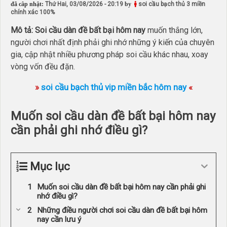
đã câp nhật:
Thứ Hai, 03/08/2026 - 20:19
by
soi cầu bạch thủ 3 miền
chính xác 100%
Mô tả:
Soi cầu dàn đề bất bại hôm nay
muốn thắng lớn,
người chơi nhất định phải ghi nhớ những ý kiến của chuyên
gia, cập nhật nhiều phương pháp soi cầu khác nhau, xoay
vòng vốn đều đặn.
»
soi cầu bạch thủ vip miền bắc hôm nay
«
Muốn soi cầu dàn đề bất bại hôm nay
cần phải ghi nhớ điều gì?
Mục lục
Muốn soi cầu dàn đề bất bại hôm nay cần phải ghi
nhớ điều gì?
Những điều người chơi soi cầu dàn đề bất bại hôm
nay cần lưu ý