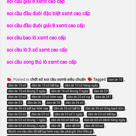
soi cầu giải 8 xsmt cao cấp
soi cầu đầu đuôi đặc biệt xsmt cao cấp
soi cầu đầu đuôi giải 8 xsmt cao cấp
soi cầu bao lô xsmt cao cấp
soi cầu lô 3 số xsmt cao cấp
soi cầu song thủ lô xsmt cao cấp
Posted in
chốt số soi cầu xsmb siêu chuẩn
Tagged
,
dan de 10
,
,
,
dàn de 10 số
dàn de 10 số bất bại
dàn de 10 số hàng ngày
,
,
,
dàn de 10 số khung 3 ngày
dàn de 16 số khung 3 ngày
dan de 20
,
,
,
,
dàn de 20 số
dàn de 20 số hôm nay
dàn de 20 số vip
dan de 247
,
,
,
,
dan de 30
dàn de 36
dan de 36
dàn de 36 số
,
,
,
dàn de 36 số bất bại hôm nay
dàn de 36 số bất tử
dàn de 36 số rồng bạch kim
,
,
,
,
dan de 50 so
dàn de 50 số
dàn de 50 số 2 ngày
dàn de 50 số bất bại
,
,
,
dàn de 50 số khung 1 ngày
dàn de 60 số bất bại
dàn de 60 số đánh hàng ngày
,
,
,
,
dàn de 60 số khung 2 ngày
dàn đề
dàn đề 36
dan đề 60 số
,
Muốn soi cầu dàn đề bất bại hôm nay cần phải ghi nhớ điều gì