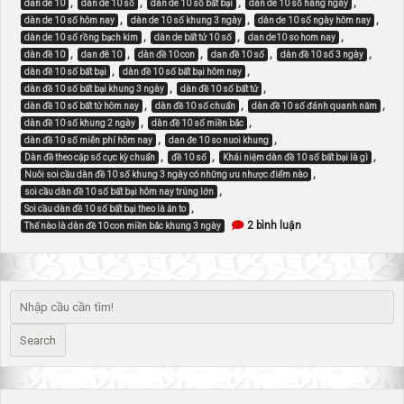
,
,
,
,
dan de 10
dàn de 10 số
dàn de 10 số bất bại
dàn de 10 số hàng ngày
,
,
,
dàn de 10 số hôm nay
dàn de 10 số khung 3 ngày
dàn de 10 số ngày hôm nay
,
,
,
dàn de 10 số rồng bạch kim
dàn de bất tử 10 số
dan de10 so hom nay
,
,
,
,
,
dàn đề 10
dan đê 10
dàn đề 10 con
dan đề 10 số
dàn đề 10 số 3 ngày
,
,
dàn đề 10 số bất bại
dàn đề 10 số bất bại hôm nay
,
,
dàn đề 10 số bất bại khung 3 ngày
dàn đề 10 số bất tử
,
,
,
dàn đề 10 số bất tử hôm nay
dàn đề 10 số chuẩn
dàn đề 10 số đánh quanh năm
,
,
dàn đề 10 số khung 2 ngày
dàn đề 10 số miền bắc
,
,
dàn đề 10 số miễn phí hôm nay
dan đe 10 so nuoi khung
,
,
,
Dàn đề theo cặp số cực kỳ chuẩn
đề 10 số
Khái niệm dàn đề 10 số bất bại là gì
,
Nuôi soi cầu dàn đề 10 số khung 3 ngày có những ưu nhược điểm nào
,
soi cầu dàn đề 10 số bất bại hôm nay trúng lớn
,
Soi cầu dàn đề 10 số bất bại theo là ăn to
ở
2 bình luận
Thế nào là dàn đề 10 con miền bắc khung 3 ngày
dàn
đề
10
số
bất
bại
số
siêu
chuẩn
Search
ăn
chắc