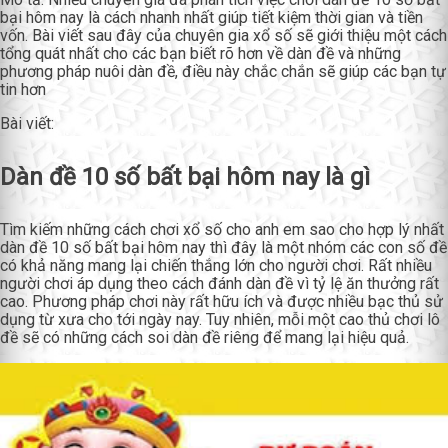
bại hôm nay là cách nhanh nhất giúp tiết kiệm thời gian và tiền
vốn. Bài viết sau đây của chuyên gia xổ số sẽ giới thiệu một cách
tổng quát nhất cho các bạn biết rõ hơn về dàn đề và những
phương pháp nuôi dàn đề, điều này chắc chắn sẽ giúp các bạn tự
tin hơn
Bài viết:
Dàn đề 10 số bất bại hôm nay là gì
Tìm kiếm những cách chơi xổ số cho anh em sao cho hợp lý nhất
dàn đề 10 số bất bại hôm nay thì đây là một nhóm các con số đề
có khả năng mang lại chiến thắng lớn cho người chơi. Rất nhiều
người chơi áp dụng theo cách đánh dàn đề vì tỷ lệ ăn thưởng rất
cao. Phương pháp chơi này rất hữu ích và được nhiều bạc thủ sử
dụng từ xưa cho tới ngày nay. Tuy nhiên, mỗi một cao thủ chơi lô
đề sẽ có những cách soi dàn đề riêng để mang lại hiệu quả.