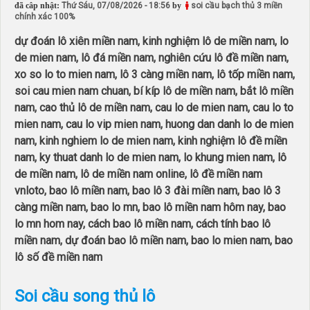
đã câp nhật:
Thứ Sáu, 07/08/2026 - 18:56
by
soi cầu bạch thủ 3 miền
chính xác 100%
dự đoán lô xiên miền nam, kinh nghiệm lô de miền nam, lo
de mien nam, lô đá miền nam, nghiên cứu lô đề miền nam,
xo so lo to mien nam, lô 3 càng miền nam, lô tốp miền nam,
soi cau mien nam chuan, bí kíp lô de miền nam, bắt lô miền
nam, cao thủ lô de miền nam, cau lo de mien nam, cau lo to
mien nam, cau lo vip mien nam, huong dan danh lo de mien
nam, kinh nghiem lo de mien nam, kinh nghiệm lô đề miền
nam, ky thuat danh lo de mien nam, lo khung mien nam, lô
de miền nam, lô de miền nam online, lô đề miền nam
vnloto, bao lô miền nam, bao lô 3 đài miền nam, bao lô 3
càng miền nam, bao lo mn, bao lô miền nam hôm nay, bao
lo mn hom nay, cách bao lô miền nam, cách tính bao lô
miền nam, dự đoán bao lô miền nam, bao lo mien nam, bao
lô số đề miền nam
Soi cầu song thủ lô