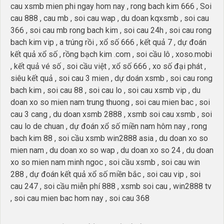
cau xsmb mien phi ngay hom nay , rong bach kim 666 , Soi
cau 888 , cau mb , soi cau wap , du doan kqxsmb , soi cau
366 , soi cau mb rong bach kim , soi cau 24h , soi cau rong
bach kim vip , a trúng rồi , xổ số 666 , kết quả 7 , dự đoán
kết quả xổ số , rồng bạch kim .com , soi cầu lô , xoso.mobi
, kết quả vé số , soi cầu việt , xổ số 666 , xo số đại phát ,
siêu kết quả , soi cau 3 mien , dự doán xsmb , soi cau rong
bach kim , soi cau 88 , soi cau lo , soi cau xsmb vip , du
doan xo so mien nam trung thuong , soi cau mien bac , soi
cau 3 cang , du doan xsmb 2888 , xsmb soi cau xsmb , soi
cau lo de chuan , dự đoán xổ số miền nam hôm nay , rong
bach kim 88 , soi cầu xsmb win2888 asia , du doan xo so
mien nam , du doan xo so wap , du doan xo so 24 , du doan
xo so mien nam minh ngoc , soi cầu xsmb , soi cau win
288 , dự đoán kết quả xổ số miền bắc , soi cau vip , soi
cau 247 , soi cầu miễn phí 888 , xsmb soi cau , win2888 tv
, soi cau mien bac hom nay , soi cau 368