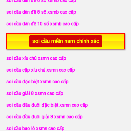
soi cầu dàn đề 6 số xsmb cao cấp
soi cầu dàn đề 8 số xsmb cao cấp
soi cầu dàn đề 10 số xsmb cao cấp
soi cầu miền nam chính xác
soi cầu xỉu chủ xsmn cao cấp
soi cầu cặp xỉu chủ xsmn cao cấp
soi cầu đặc biệt xsmn cao cấp
soi cầu giải 8 xsmn cao cấp
soi cầu đầu đuôi đặc biệt xsmn cao cấp
soi cầu đầu đuôi giải 8 xsmn cao cấp
soi cầu bao lô xsmn cao cấp