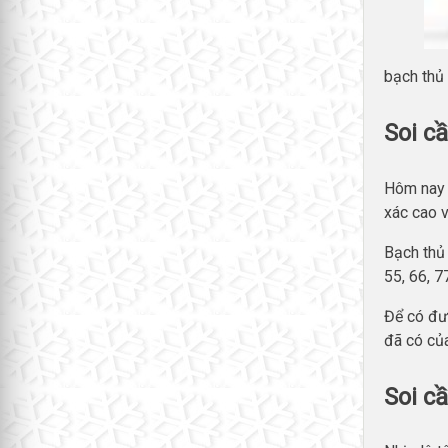
bạch thủ
Soi c
Hôm nay m
xác cao v
Bạch thủ 
55, 66, 7
Để có đư
đã có của
Soi c