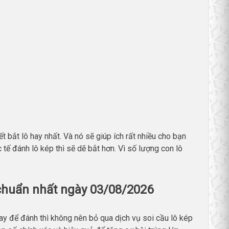
 bắt lô hay nhất. Và nó sẽ giúp ích rất nhiều cho bạn
 tế đánh lô kép thì sẽ dẽ bắt hơn. Vì số lượng con lô
 chuẩn nhất ngày 03/08/2026
y để đánh thì không nên bỏ qua dịch vụ soi cầu lô kép