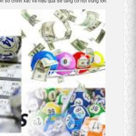
số chính xác và hiệu quả để tăng cơ hội trúng lớn.