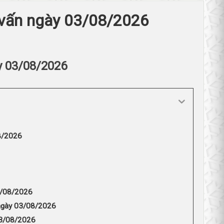
ư vấn ngày 03/08/2026
y 03/08/2026
08/2026
03/08/2026
 ngày 03/08/2026
03/08/2026