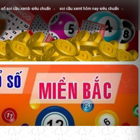
 số soi cầu xsmb siêu chuẩn
soi cầu xsmt hôm nay siêu chuẩn