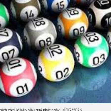
cách chơi lô kép hiệu quả nhất ngày 16/07/2026