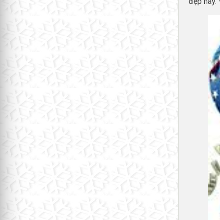
đẹp này. 