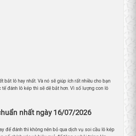
 bắt lô hay nhất. Và nó sẽ giúp ích rất nhiều cho bạn
 tế đánh lô kép thì sẽ dẽ bắt hơn. Vì số lượng con lô
 chuẩn nhất ngày 16/07/2026
y để đánh thì không nên bỏ qua dịch vụ soi cầu lô kép