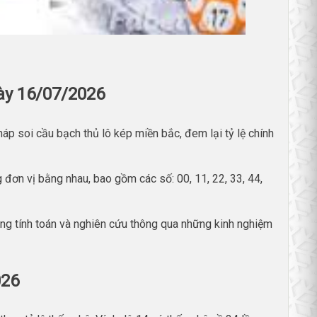
ày 16/07/2026
áp soi cầu bạch thủ lô kép miền bắc, đem lại tỷ lệ chính
đơn vị bằng nhau, bao gồm các số: 00, 11, 22, 33, 44,
ng tính toán và nghiên cứu thông qua những kinh nghiệm
026