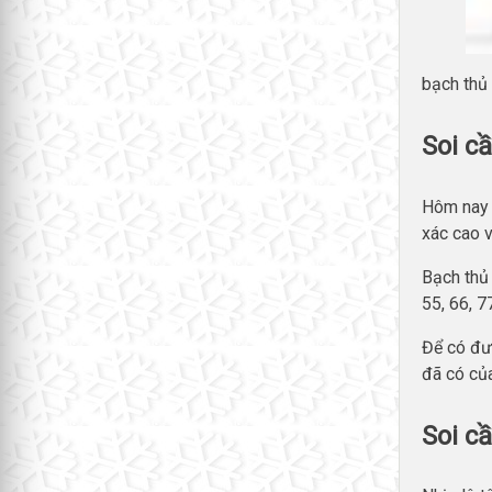
bạch thủ
Soi c
Hôm nay m
xác cao v
Bạch thủ 
55, 66, 7
Để có đư
đã có của
Soi c