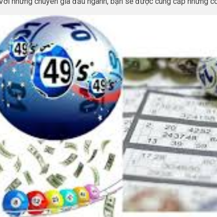
Với những chuyên gia đầu ngành, bạn sẽ được cung cấp những con 