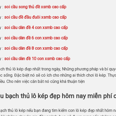
 :
soi cầu song thủ đề xsmb cao cấp
 :
soi cầu đề đầu đuôi xsmb cao cấp
 :
soi cầu dàn đề 4 con xsmb cao cấp
 :
soi cầu dàn đề 6 con xsmb cao cấp
 :
soi cầu dàn đề 8 con xsmb cao cấp
 :
soi cầu dàn đề 10 con xsmb cao cấp
ch thủ lô kép đẹp nhất trong ngày, Những phương pháp và bí quyết
c sống. Đặc biệt nó sẽ có ích cho những ai thích chơi lô kép. Thực
ều. Cho nên việc căn bắt nó cũng khá thuận tiện
ầu bạch thủ lô kép đẹp hôm nay miễn phí
ạch thủ lô kép nếu bạn đang tìm kiếm con lô kép đẹp nhất hôm na