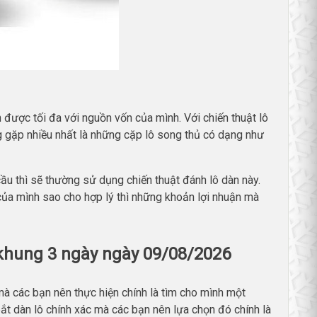
 được tối đa với nguồn vốn của mình. Với chiến thuật lô
ng gặp nhiều nhất là những cặp lô song thủ có dạng như
ầu thì sẽ thường sử dụng chiến thuật đánh lô dàn này.
 của mình sao cho hợp lý thì những khoản lợi nhuận mà
 khung 3 ngày ngày 09/08/2026
 mà các bạn nên thực hiện chính là tìm cho mình một
t dàn lô chính xác mà các bạn nên lựa chọn đó chính là