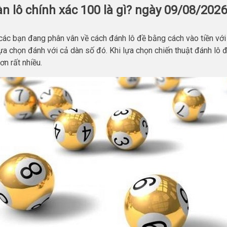
àn lô chính xác 100 là gì? ngày 09/08/2026
ác bạn đang phân vân về cách đánh lô đề bằng cách vào tiền với n
lựa chọn đánh với cả dàn số đó. Khi lựa chọn chiến thuật đánh lô
ơn rất nhiều.