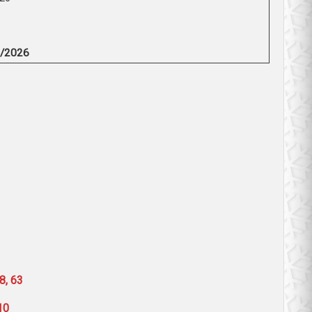
8/2026
08, 63
 10