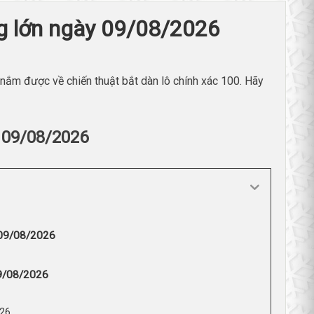
ắng lớn ngày 09/08/2026
i nắm được về chiến thuật bắt dàn lô chính xác 100. Hãy
y 09/08/2026
y 09/08/2026
09/08/2026
026