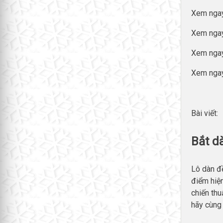
Xem ngay
Xem ngay
Xem ngay
Xem ngay
Bài viết:
Bắt d
Lô dàn đề
điểm hiện
chiến th
hãy cùng 