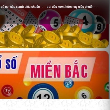
 số soi cầu xsmb siêu chuẩn
soi cầu xsmt hôm nay siêu chuẩn