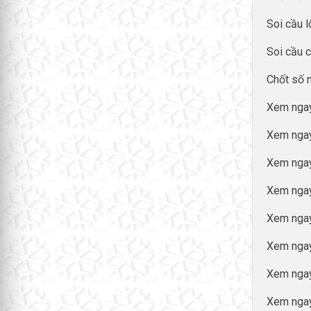
Soi cầu 
Soi cầu 
Chốt số 
Xem ngay
Xem ngay
Xem ngay
Xem ngay
Xem ngay
Xem ngay
Xem ngay
Xem ngay