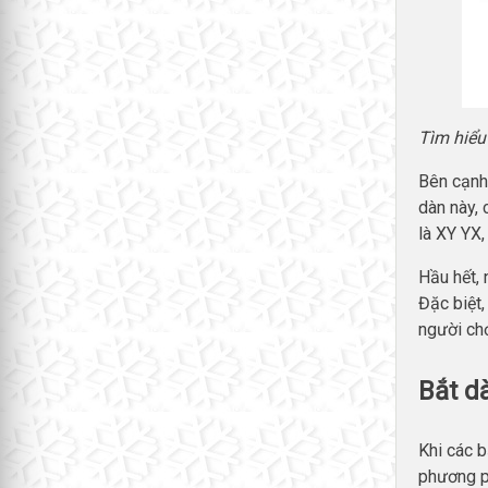
Tìm hiểu
Bên cạnh 
dàn này, 
là XY YX,
Hầu hết, 
Đặc biệt,
người ch
Bắt d
Khi các b
phương p