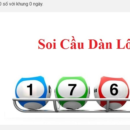
0 số với khung 0 ngày.