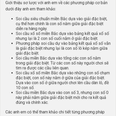
Giới thiệu sơ lược với anh em về các phương pháp cơ bản
dưới đây anh em tham khảo:
Soi cầu siêu chuẩn miền Bắc dựa vào giải đặc biệt,
cụ thể hơn chính là con số nằm giữa giải đặc biệt
diễn ra hàng ngày.
Soi cầu xổ số miền Bắc dựa vào bảng kết quả xổ số
nhưng lại là 2 con số cuối nằm ở giải đặc biệt.
Phương pháp soi cầu dự vào bảng kết quả xổ số vẫn
là giải đặc biệt nhưng lại là con số lô kép nằm giữa
giải đặc biệt.
Soi cầu miền Bắc dựa vào tổng các con số nằm
trong giải đặc biệt. Từ các con số này người chơi sẽ
tìm ra được các cầu liên quan.
Soi cầu xổ số miền Bắc dựa vào những con số chạm
đặc biệt, con số này nằm ở giữa của giải đặc biệt.
Dựa vào con số ở giữa người chơi lên cầu dàn lô, đề
10 con số.
Soi cầu miền Bắc dựa vào con số 3, nhưng con số 0
này phải nằm giữa giải đặc biệt mới cho ra kết quả
đúng và chính xác.
Các anh em có thể tham khảo chi tiết từng phương pháp