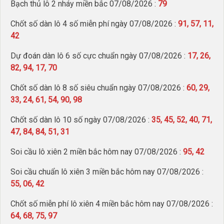
Bạch thủ lô 2 nháy miền bắc 07/08/2026 :
79
Chốt số dàn lô 4 số miễn phí ngày 07/08/2026 :
91, 57, 11,
42
Dự đoán dàn lô 6 số cực chuẩn ngày 07/08/2026 :
17, 26,
82, 94, 17, 70
Chốt số dàn lô 8 số siêu chuẩn ngày 07/08/2026 :
60, 29,
33, 24, 61, 54, 90, 98
Chốt số dàn lô 10 số ngày 07/08/2026 :
35, 45, 52, 40, 71,
47, 84, 84, 51, 31
Soi cầu lô xiên 2 miền bắc hôm nay 07/08/2026 :
95, 42
Soi cầu chuẩn lô xiên 3 miền bắc hôm nay 07/08/2026 :
55, 06, 42
Chốt số miễn phí lô xiên 4 miền bắc hôm nay 07/08/2026 :
64, 68, 75, 97