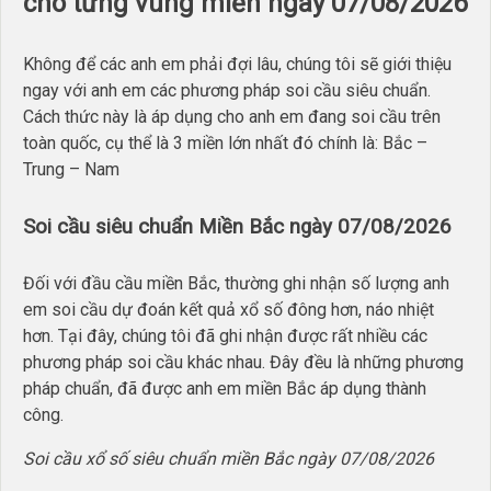
cho từng vùng miền ngày 07/08/2026
Không để các anh em phải đợi lâu, chúng tôi sẽ giới thiệu
ngay với anh em các phương pháp soi cầu siêu chuẩn.
Cách thức này là áp dụng cho anh em đang soi cầu trên
toàn quốc, cụ thể là 3 miền lớn nhất đó chính là: Bắc –
Trung – Nam
Soi cầu siêu chuẩn Miền Bắc ngày 07/08/2026
Đối với đầu cầu miền Bắc, thường ghi nhận số lượng anh
em soi cầu dự đoán kết quả xổ số đông hơn, náo nhiệt
hơn. Tại đây, chúng tôi đã ghi nhận được rất nhiều các
phương pháp soi cầu khác nhau. Đây đều là những phương
pháp chuẩn, đã được anh em miền Bắc áp dụng thành
công.
Soi cầu xổ số siêu chuẩn miền Bắc ngày 07/08/2026