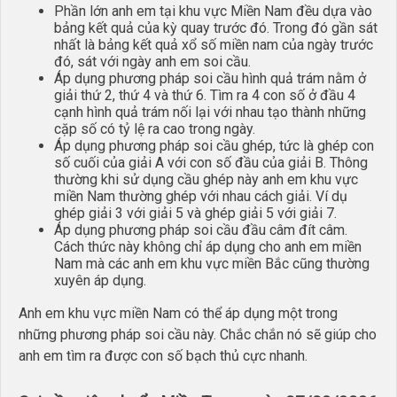
Phần lớn anh em tại khu vực Miền Nam đều dựa vào
bảng kết quả của kỳ quay trước đó. Trong đó gần sát
nhất là bảng kết quả xổ số miền nam của ngày trước
đó, sát với ngày anh em soi cầu.
Áp dụng phương pháp soi cầu hình quả trám nằm ở
giải thứ 2, thứ 4 và thứ 6. Tìm ra 4 con số ở đầu 4
cạnh hình quả trám nối lại với nhau tạo thành những
cặp số có tỷ lệ ra cao trong ngày.
Áp dụng phương pháp soi cầu ghép, tức là ghép con
số cuối của giải A với con số đầu của giải B. Thông
thường khi sử dụng cầu ghép này anh em khu vực
miền Nam thường ghép với nhau cách giải. Ví dụ
ghép giải 3 với giải 5 và ghép giải 5 với giải 7.
Áp dụng phương pháp soi cầu đầu câm đít câm.
Cách thức này không chỉ áp dụng cho anh em miền
Nam mà các anh em khu vực miền Bắc cũng thường
xuyên áp dụng.
Anh em khu vực miền Nam có thể áp dụng một trong
những phương pháp soi cầu này. Chắc chắn nó sẽ giúp cho
anh em tìm ra được con số bạch thủ cực nhanh.