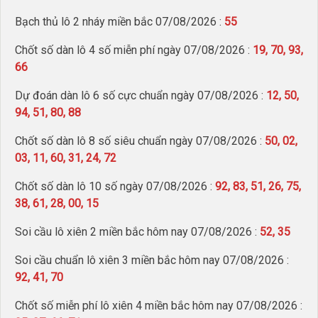
Bạch thủ lô 2 nháy miền bắc 07/08/2026 :
55
Chốt số dàn lô 4 số miễn phí ngày 07/08/2026 :
19, 70, 93,
66
Dự đoán dàn lô 6 số cực chuẩn ngày 07/08/2026 :
12, 50,
94, 51, 80, 88
Chốt số dàn lô 8 số siêu chuẩn ngày 07/08/2026 :
50, 02,
03, 11, 60, 31, 24, 72
Chốt số dàn lô 10 số ngày 07/08/2026 :
92, 83, 51, 26, 75,
38, 61, 28, 00, 15
Soi cầu lô xiên 2 miền bắc hôm nay 07/08/2026 :
52, 35
Soi cầu chuẩn lô xiên 3 miền bắc hôm nay 07/08/2026 :
92, 41, 70
Chốt số miễn phí lô xiên 4 miền bắc hôm nay 07/08/2026 :