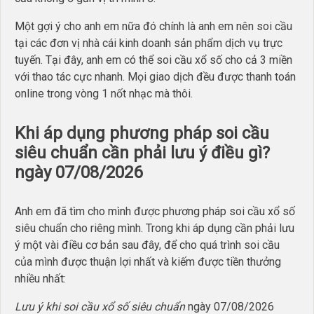
Một gợi ý cho anh em nữa đó chính là anh em nên soi cầu
tại các đơn vị nhà cái kinh doanh sản phẩm dịch vụ trực
tuyến. Tại đây, anh em có thể soi cầu xổ số cho cả 3 miền
với thao tác cực nhanh. Mọi giao dịch đều được thanh toán
online trong vòng 1 nốt nhạc mà thôi.
Khi áp dụng phương pháp soi cầu
siêu chuẩn cần phải lưu ý điều gì?
ngày 07/08/2026
Anh em đã tìm cho mình được phương pháp soi cầu xổ số
siêu chuẩn cho riêng mình. Trong khi áp dụng cần phải lưu
ý một vài điều cơ bản sau đây, để cho quá trình soi cầu
của mình được thuận lợi nhất và kiếm được tiền thưởng
nhiều nhất:
Lưu ý khi soi cầu xổ số siêu chuẩn
ngày 07/08/2026