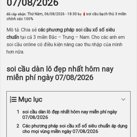
07/08/2026
đã câp nhật:
Thứ Năm, 06/08/2026 - 18:30
by
soi cầu bạch thủ 3 miền
chính xác 100%
Mô tả: Chia sẻ
các phương pháp soi cầu xổ số siêu
chuẩn
tại cả 3 miền Bắc – Trung – Nam. Cho các anh em
soi cầu online có điều kiện nâng cao thu nhập của mình
hơn nữa.
soi cầu dàn lô đẹp nhất hôm nay
miễn phí ngày 07/08/2026
Mục lục
soi cầu dàn lô đẹp nhất hôm nay miễn phí ngày
07/08/2026
Các phương pháp soi cầu xổ số siêu chuẩn áp dụng
cho mọi vùng miền ngày 07/08/2026