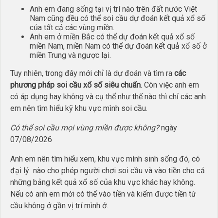
Anh em đang sống tại vị trí nào trên đất nước Việt
Nam cũng đều có thể soi cầu dự đoán kết quả xổ số
của tất cả các vùng miền.
Anh em ở miền Bắc có thể dự đoán kết quả xổ số
miền Nam, miền Nam có thể dự đoán kết quả xổ số ở
miền Trung và ngược lại.
Tuy nhiên, trong đây mới chỉ là dự đoán và tìm ra
các
phương pháp soi cầu xổ số siêu chuẩn
. Còn việc anh em
có áp dụng hay không và cụ thể như thế nào thì chỉ các anh
em nên tìm hiểu kỹ khu vực mình soi cầu.
Có thể soi cầu mọi vùng miền được không?
ngày
07/08/2026
Anh em nên tìm hiểu xem, khu vực mình sinh sống đó, có
đại lý nào cho phép người chơi soi cầu và vào tiền cho cả
những bảng kết quả xổ số của khu vực khác hay không.
Nếu có anh em mới có thể vào tiền và kiếm được tiền từ
cầu không ở gần vị trí mình ở.