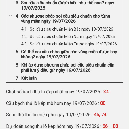
Soi cầu siêu chuẩn được hiểu như thế nào? ngày
19/07/2026
Các phương pháp soi cầu siêu chuẩn cho từng
vùng miền ngày 19/07/2026
Soi cầu siêu chuẩn Miền Bắc ngày 19/07/2026
Soi cầu siêu chuẩn Miền Nam ngày 19/07/2026
Soi cầu siêu chuẩn Miền Trung ngày 19/07/2026
Có thể soi cầu chéo giữa các vùng miền được hay
không? ngày 19/07/2026
Khi áp dụng phương pháp soi cầu siêu chuẩn cần
phải lưu ý điều gì? ngày 19/07/2026
Kết luận
Chốt số bạch thủ lô đẹp nhất ngày 19/07/2026 :
34
Cầu bạch thủ lô kép mb hôm nay 19/07/2026 :
00
Song thủ thủ lô miễn phí ngày 19/07/2026 :
45, 74
Dự đoán song thủ lô kép hôm nay 19/07/2026 :
66 – 88