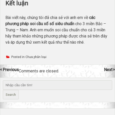
Kết luận
Bài viết này, chúng tôi đã chia sẻ với anh em về
các
phương pháp soi cầu xổ số siêu chuẩn
cho 3 miền Bắc –
Trung – Nam. Anh em muốn soi cầu chuẩn cho cả 3 miền
hãy tham khảo những phương pháp được chia sẻ trên đây
và áp dụng thử xem kết quả như thế nào nhé.
Posted in Chưa phân loại
Previous
Next
Comments are closed.
Search