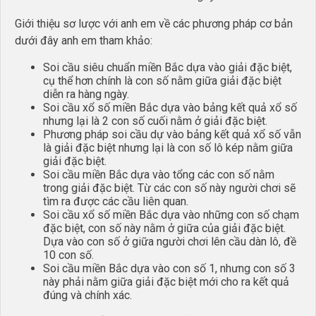
Giới thiệu sơ lược với anh em về các phương pháp cơ bản
dưới đây anh em tham khảo:
Soi cầu siêu chuẩn miền Bắc dựa vào giải đặc biệt,
cụ thể hơn chính là con số nằm giữa giải đặc biệt
diễn ra hàng ngày.
Soi cầu xổ số miền Bắc dựa vào bảng kết quả xổ số
nhưng lại là 2 con số cuối nằm ở giải đặc biệt.
Phương pháp soi cầu dự vào bảng kết quả xổ số vẫn
là giải đặc biệt nhưng lại là con số lô kép nằm giữa
giải đặc biệt.
Soi cầu miền Bắc dựa vào tổng các con số nằm
trong giải đặc biệt. Từ các con số này người chơi sẽ
tìm ra được các cầu liên quan.
Soi cầu xổ số miền Bắc dựa vào những con số chạm
đặc biệt, con số này nằm ở giữa của giải đặc biệt.
Dựa vào con số ở giữa người chơi lên cầu dàn lô, đề
10 con số.
Soi cầu miền Bắc dựa vào con số 1, nhưng con số 3
này phải nằm giữa giải đặc biệt mới cho ra kết quả
đúng và chính xác.