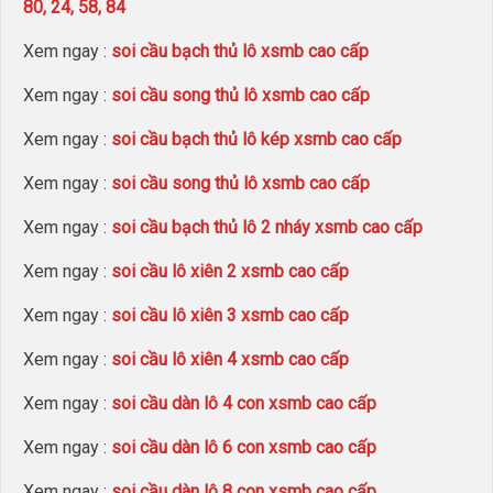
80, 24, 58, 84
Xem ngay :
soi cầu bạch thủ lô xsmb cao cấp
Xem ngay :
soi cầu song thủ lô xsmb cao cấp
Xem ngay :
soi cầu bạch thủ lô kép xsmb cao cấp
Xem ngay :
soi cầu song thủ lô xsmb cao cấp
Xem ngay :
soi cầu bạch thủ lô 2 nháy xsmb cao cấp
Xem ngay :
soi cầu lô xiên 2 xsmb cao cấp
Xem ngay :
soi cầu lô xiên 3 xsmb cao cấp
Xem ngay :
soi cầu lô xiên 4 xsmb cao cấp
Xem ngay :
soi cầu dàn lô 4 con xsmb cao cấp
Xem ngay :
soi cầu dàn lô 6 con xsmb cao cấp
Xem ngay :
soi cầu dàn lô 8 con xsmb cao cấp