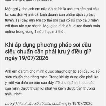
Một gợi ý cho anh em nữa đó chính là anh em nên soi cầu
tại các đơn vị nhà cái kinh doanh sản phẩm dịch vụ trực
tuyến. Tại đây, anh em có thể soi cầu xổ số cho cả 3 miền
với thao tác cực nhanh. Mọi giao dịch đều được thanh toán
online trong vòng 1 nốt nhạc mà thôi.
Khi áp dụng phương pháp soi cầu
siêu chuẩn cần phải lưu ý điều gì?
ngày 19/07/2026
Anh em đã tìm cho mình được phương pháp soi cầu xổ số
siêu chuẩn cho riêng mình. Trong khi áp dụng cần phải lưu
ý một vài điều cơ bản sau đây, để cho quá trình soi cầu
của mình được thuận lợi nhất và kiếm được tiền thưởng
nhiều nhất:
Lưu ý khi soi cầu xổ số siêu chuẩn
ngày 19/07/2026