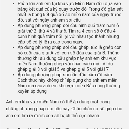
Phần lớn anh em tại khu vực Miền Nam đều dựa vào
bảng kết quả của kỳ quay trước đó. Trong đó gần sát
nhất là bảng kết quả xổ số miền nam của ngày trước
đó, sát với ngày anh em soi cầu.
Áp dụng phương pháp soi cầu hình quả trám nằm ở
giải thứ 2, thứ 4 và thứ 6. Tìm ra 4 con số ở đầu 4
cạnh hình quả trám nối lại với nhau tạo thành những
cặp số có tỷ lệ ra cao trong ngày.
Áp dụng phương pháp soi cầu ghép, tức là ghép con
số cuối của giải A với con số đầu của giải B. Thông
thường khi sử dụng cầu ghép này anh em khu vực
miền Nam thường ghép với nhau cách giải. Ví dụ
ghép giải 3 với giải 5 và ghép giải 5 với giải 7.
Áp dụng phương pháp soi cầu đầu câm đít câm.
Cách thức này không chỉ áp dụng cho anh em miền
Nam mà các anh em khu vực miền Bắc cũng thường
xuyên áp dụng.
Anh em khu vực miền Nam có thể áp dụng một trong
những phương pháp soi cầu này. Chắc chắn nó sẽ giúp cho
anh em tìm ra được con số bạch thủ cực nhanh.