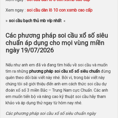
Xem ngay :
soi cầu dàn lô 10 con xsmb cao cấp
»
soi cầu bạch thủ mb víp nhất
«
Các phương pháp soi cầu xổ số siêu
chuẩn áp dụng cho mọi vùng miền
ngày 19/07/2026
Nếu như anh em đã và đang tìm hiểu về soi cầu và muốn
tìm ra những
phương pháp soi cầu xố số siêu chuẩn
đừng
quên theo dõi bài viết này nhé. Bởi vì, trong bài viết này
chúng tôi sẽ giới thiệu đến anh em cách thức soi cầu dự
đoán xổ số 3 miền Bắc – Trung Nam cực Chuẩn. Các anh
em muốn tiến bộ và nâng cao kỹ thuật soi cầu hãy tham
khảo và áp dụng thử ngay từ hôm nay nhé.
Các phương pháp soi cầu xổ số siêu chuẩn ngày