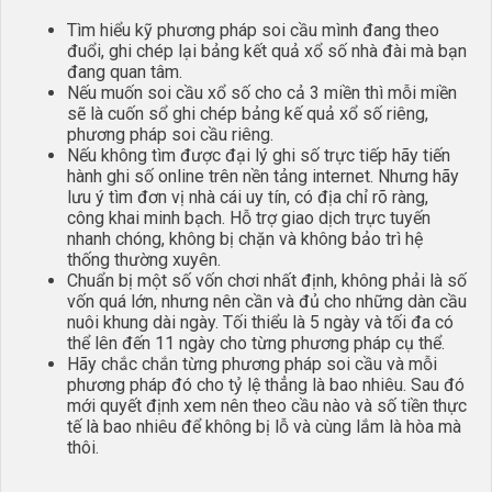
Tìm hiểu kỹ phương pháp soi cầu mình đang theo
đuổi, ghi chép lại bảng kết quả xổ số nhà đài mà bạn
đang quan tâm.
Nếu muốn soi cầu xổ số cho cả 3 miền thì mỗi miền
sẽ là cuốn sổ ghi chép bảng kế quả xổ số riêng,
phương pháp soi cầu riêng.
Nếu không tìm được đại lý ghi số trực tiếp hãy tiến
hành ghi số online trên nền tảng internet. Nhưng hãy
lưu ý tìm đơn vị nhà cái uy tín, có địa chỉ rõ ràng,
công khai minh bạch. Hỗ trợ giao dịch trực tuyến
nhanh chóng, không bị chặn và không bảo trì hệ
thống thường xuyên.
Chuẩn bị một số vốn chơi nhất định, không phải là số
vốn quá lớn, nhưng nên cần và đủ cho những dàn cầu
nuôi khung dài ngày. Tối thiểu là 5 ngày và tối đa có
thể lên đến 11 ngày cho từng phương pháp cụ thể.
Hãy chắc chắn từng phương pháp soi cầu và mỗi
phương pháp đó cho tỷ lệ thẳng là bao nhiêu. Sau đó
mới quyết định xem nên theo cầu nào và số tiền thực
tế là bao nhiêu để không bị lỗ và cùng lắm là hòa mà
thôi.