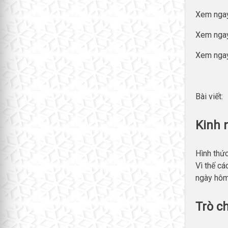
Xem ngay
Xem ngay
Xem ngay
Bài viết:
Kinh 
Hình thức
Vì thế cá
ngày hôm 
Trò c