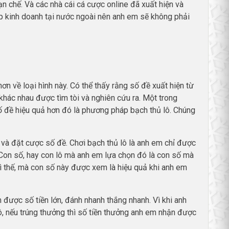
n chế. Và các nhà cái cá cược online đã xuất hiện và
ép kinh doanh tại nước ngoài nên anh em sẽ không phải
ơn về loại hình này. Có thể thấy rằng số đề xuất hiện từ
 khác nhau được tìm tòi và nghiên cứu ra. Một trong
 đề hiệu quả hơn đó là phương pháp bạch thủ lô. Chúng
và đặt cược số đề. Chơi bạch thủ lô là anh em chỉ được
 Con số, hay con lô mà anh em lựa chọn đó là con số mà
ì thế, mà con số này được xem là hiệu quả khi anh em
ược số tiền lớn, đánh nhanh thắng nhanh. Vì khi anh
lô, nếu trúng thưởng thì số tiền thưởng anh em nhận được