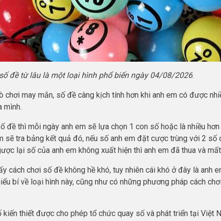
số đề từ lâu là một loại hình phổ biến ngày 04/08/2026
.
ò chơi may mắn, số đề càng kịch tính hơn khi anh em có được nhi
a mình.
ố đề thì mỗi ngày anh em sẽ lựa chọn 1 con số hoặc là nhiều hơn 
m sẽ tra bảng kết quả đó, nếu số anh em đặt cược trùng với 2 số c
ược lại số của anh em không xuất hiện thì anh em đã thua và mất
ấy cách chơi số đề không hề khó, tuy nhiên cái khó ở đây là anh 
iểu bí về loại hình này, cũng như có những phương pháp cách chơ
 kiến thiết được cho phép tổ chức quay số và phát triển tại Việt