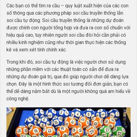
Các bạn có thể tìm ra cầu – quy luật xuất hiện của các con
số thông qua các phương pháp soi cầu truyền thống lẫn
soi cầu tự động. Soi cầu truyền thống là những dự đoán
được chính con người tổng hợp và đưa ra con số chuẩn với
hiệu quả cao, tuy nhiên người soi cầu đòi hỏi cần phải có
nhiều kinh nghiệm cũng như thời gian thực hiện các thống
kê và xem xét tính chính xác.
Trong khi đó, soi cầu tự động là việc người chơi sử dụng
những phần mềm với các thuật toán có sẵn để đưa ra
những dự đoán giá trị, qua đó giúp người chơi dễ dàng lựa
chọn. Đây là một hình thức soi tương đối đơn giản, bạn có
thể dễ dàng nắm bắt dù là một người không quá am hiểu về
công nghệ.