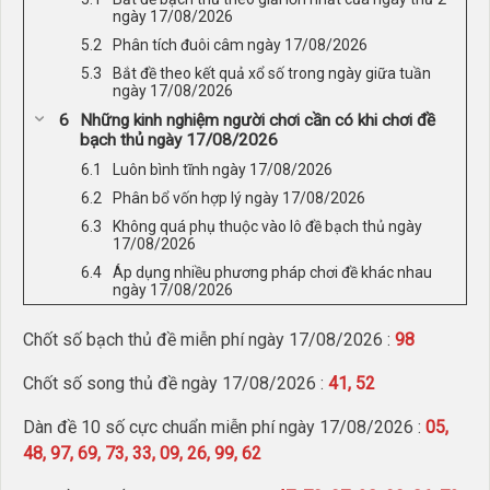
ngày 17/08/2026
Phân tích đuôi câm ngày 17/08/2026
Bắt đề theo kết quả xổ số trong ngày giữa tuần
ngày 17/08/2026
Những kinh nghiệm người chơi cần có khi chơi đề
bạch thủ ngày 17/08/2026
Luôn bình tĩnh ngày 17/08/2026
Phân bổ vốn hợp lý ngày 17/08/2026
Không quá phụ thuộc vào lô đề bạch thủ ngày
17/08/2026
Áp dụng nhiều phương pháp chơi đề khác nhau
ngày 17/08/2026
Chốt số bạch thủ đề miễn phí ngày 17/08/2026 :
98
Chốt số song thủ đề ngày 17/08/2026 :
41, 52
Dàn đề 10 số cực chuẩn miễn phí ngày 17/08/2026 :
05,
48, 97, 69, 73, 33, 09, 26, 99, 62