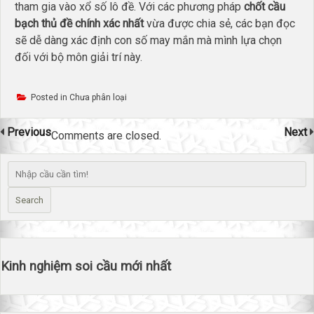
tham gia vào xổ số lô đề. Với các phương pháp
chốt cầu
bạch thủ đề chính xác nhất
vừa được chia sẻ, các bạn đọc
sẽ dễ dàng xác định con số may mắn mà mình lựa chọn
đối với bộ môn giải trí này.
Posted in Chưa phân loại
Previous
Next
Comments are closed.
Search
Kinh nghiệm soi cầu mới nhất