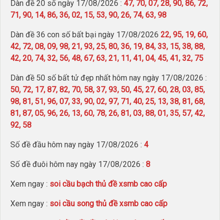
Dàn đề 20 số ngày 17/08/2026 :
47, 70, 07, 28, 90, 86, 72,
71, 90, 14, 86, 36, 02, 15, 53, 90, 26, 74, 63, 98
Dàn đề 36 con số bất bại ngày 17/08/2026
22, 95, 19, 60,
42, 72, 08, 09, 98, 21, 93, 25, 80, 36, 19, 84, 33, 15, 38, 88,
42, 20, 74, 32, 56, 48, 67, 63, 21, 11, 41, 04, 45, 41, 32, 75
Dàn đề 50 số bất tử đẹp nhất hôm nay ngày 17/08/2026 :
50, 72, 17, 87, 82, 70, 58, 37, 93, 50, 45, 27, 60, 28, 03, 85,
98, 81, 51, 96, 07, 33, 90, 02, 97, 71, 40, 25, 13, 38, 81, 68,
81, 87, 05, 96, 26, 13, 60, 78, 26, 81, 03, 88, 01, 35, 57, 42,
92, 58
Số đề đầu hôm nay ngày 17/08/2026 :
4
Số đề đuôi hôm nay ngày 17/08/2026 :
8
Xem ngay :
soi cầu bạch thủ đề xsmb cao cấp
Xem ngay :
soi cầu song thủ đề xsmb cao cấp