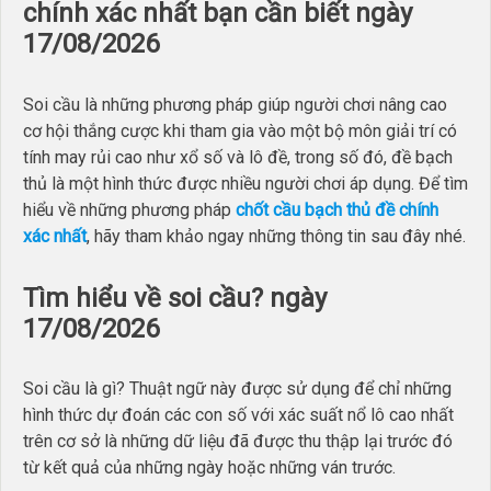
chính xác nhất bạn cần biết ngày
17/08/2026
Soi cầu là những phương pháp giúp người chơi nâng cao
cơ hội thắng cược khi tham gia vào một bộ môn giải trí có
tính may rủi cao như xổ số và lô đề, trong số đó, đề bạch
thủ là một hình thức được nhiều người chơi áp dụng. Để tìm
hiểu về những phương pháp
chốt cầu bạch thủ đề chính
xác nhất
, hãy tham khảo ngay những thông tin sau đây nhé.
Tìm hiểu về soi cầu? ngày
17/08/2026
Soi cầu là gì? Thuật ngữ này được sử dụng để chỉ những
hình thức dự đoán các con số với xác suất nổ lô cao nhất
trên cơ sở là những dữ liệu đã được thu thập lại trước đó
từ kết quả của những ngày hoặc những ván trước.