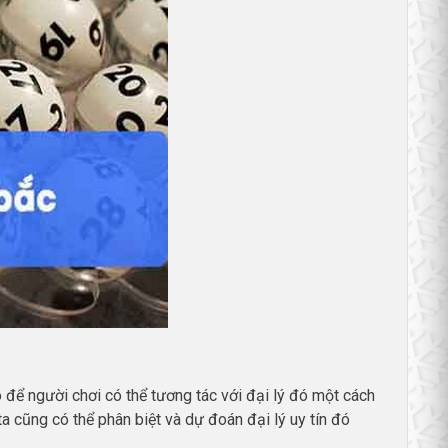
o để người chơi có thể tương tác với đại lý đó một cách
 ta cũng có thể phân biệt và dự đoán đại lý uy tín đó