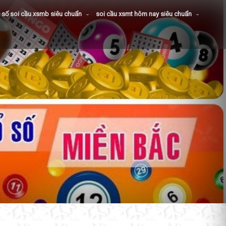
 số soi cầu xsmb siêu chuẩn
soi cầu xsmt hôm nay siêu chuẩn