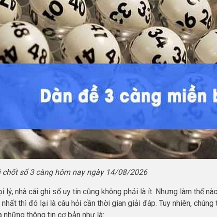
i chốt số 3 càng hôm nay ngày 14/08/2026
 lý, nhà cái ghi số uy tín cũng không phải là ít. Nhưng làm thế nà
 nhất thì đó lại là câu hỏi cần thời gian giải đáp. Tuy nhiên, chúng
 những thông tin cơ bản như là: