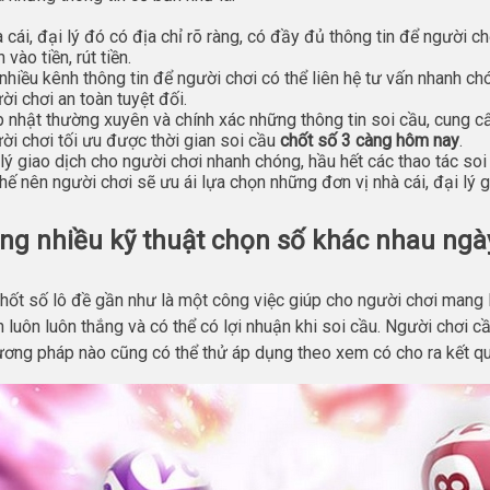
 cái, đại lý đó có địa chỉ rõ ràng, có đầy đủ thông tin để người ch
 vào tiền, rút tiền.
nhiều kênh thông tin để người chơi có thể liên hệ tư vấn nhanh c
ời chơi an toàn tuyệt đối.
 nhật thường xuyên và chính xác những thông tin soi cầu, cung c
ời chơi tối ưu được thời gian soi cầu
chốt số 3 càng hôm nay
.
lý giao dịch cho người chơi nhanh chóng, hầu hết các thao tác so
thế nên người chơi sẽ ưu ái lựa chọn những đơn vị nhà cái, đại lý
ng nhiều kỹ thuật chọn số khác nhau ngà
hốt số lô đề gần như là một công việc giúp cho người chơi mang l
 luôn luôn thắng và có thể có lợi nhuận khi soi cầu. Người chơi c
ương pháp nào cũng có thể thử áp dụng theo xem có cho ra kết q