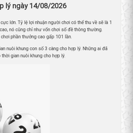
p lý ngày 14/08/2026
c lớn. Tỷ lệ lợi nhuận người chơi có thể thu về sẽ là 1
 cao, nó cũng chỉ như vốn chơi số đề thông thường.
i chơi phần thưởng cao gấp 101 lần.
gian nuôi khung con số 3 càng cho hợp lý. Những ai đã
thời gian nuôi khung cho hợp lý.