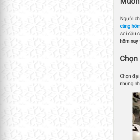
Muốn 
Người chơ
càng hôm
soi cầu c
hôm nay
Chọn 
Chọn đại 
những nhà