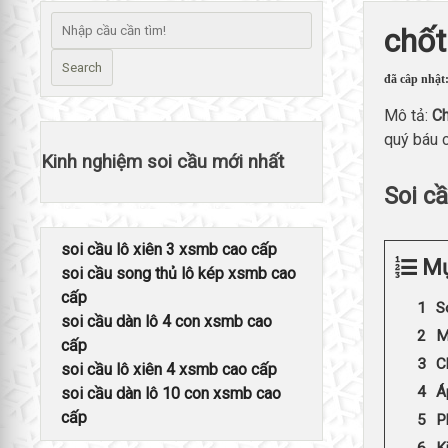
chốt
Search
đã câp nhật
Mô tả:
Ch
quý báu 
Kinh nghiệm soi cầu mới nhất
Soi c
soi cầu lô xiên 3 xsmb cao cấp
Mụ
soi cầu song thủ lô kép xsmb cao
cấp
S
soi cầu dàn lô 4 con xsmb cao
M
cấp
C
soi cầu lô xiên 4 xsmb cao cấp
Á
soi cầu dàn lô 10 con xsmb cao
cấp
P