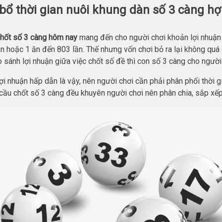
bổ thời gian nuôi khung dàn số 3 càng hợ
hốt số 3 càng hôm nay
mang đến cho người chơi khoản lợi nhuận cự
n hoặc 1 ăn đến 803 lần. Thế nhưng vốn chơi bỏ ra lại không quá
sánh lợi nhuận giữa việc chốt số đề thì con số 3 càng cho ngườ
lợi nhuận hấp dẫn là vậy, nên người chơi cần phải phân phối thời 
cầu chốt số 3 càng đều khuyên người chơi nên phân chia, sắp xếp 