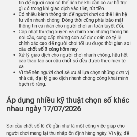
tin để người chơi có thể liên hệ khi cần có sự hỗ trợ
gì đó trong khi giao dịch vào tiền, rút tiền.
Có nhiều kênh thông tin để người chơi có thể liên hệ
tư vấn nhanh chóng. Đồng thời cũng phải bảo mật
thông tin cá nhân cho người chơi an toàn tuyệt đối.
Cập nhật thường xuyên và chính xác những thông tin
soi cầu, cung cấp những con số dự đoán có tỷ lệ
chính xác cao để người chơi tối ưu được thời gian soi
cầu
chốt số 3 càng hôm nay
.
Xử lý giao dịch cho người chơi nhanh chóng, hầu hết
các thao tác soi cầu chốt số đều được thực hiện từ
xa.
Vì thế nên người chơi sẽ ưu ái lựa chọn những đơn vị
nhà cái, đại lý giao dịch nhanh chóng công khai minh
bạch rõ ràng.
Áp dụng nhiều kỹ thuật chọn số khác
nhau ngày 17/07/2026
Soi cầu chốt số lô đề gần như là một công việc giúp cho
người chơi mang lại thu nhập ổn định hàng ngày. Vì vậy, để