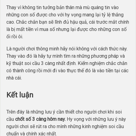
Thay vì không tin tưởng bản thân mà mù quáng tin vào
những con số được cho với hy vọng mang lại tỷ lệ thắng
cao. Chắc chắn bạn sẽ lĩnh đủ hậu quả, cái trước mắt chính
là bị mất tiền vì mua số nhưng lại được cho những con số
ối rồi ôi.
Là người chơi thông minh hãy nói không với cách thức này.
Thay vào đó là hãy tự mình tìm ra những phương pháp và
kỹ thuật soi cầu 3 càng nhất định. Kiểm nghiệm chắc chắn
có thành công rồi mới đi vào thực thế đó là vào tiền tại các
nhà cái.
Kết luận
Trên đây là những lưu ý cần thiết cho người chơi khi soi
cầu
chốt số 3 càng hôm nay.
Hy vọng với những lưu ý này
người chơi sẽ rút ra cho mình những kinh nghiệm soi cầu
chuẩn và chính xác nhất.