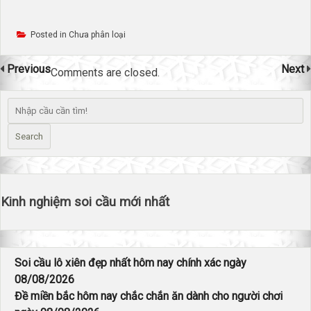
Posted in Chưa phân loại
Previous
Next
Comments are closed.
Search
Kinh nghiệm soi cầu mới nhất
Soi cầu lô xiên đẹp nhất hôm nay chính xác ngày
08/08/2026
Đề miền bắc hôm nay chắc chắn ăn dành cho người chơi