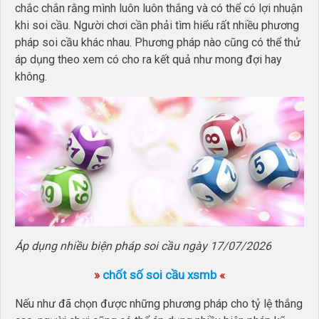
chắc chắn rằng mình luôn luôn thắng và có thể có lợi nhuận
khi soi cầu. Người chơi cần phải tìm hiểu rất nhiều phương
pháp soi cầu khác nhau. Phương pháp nào cũng có thể thử
áp dụng theo xem có cho ra kết quả như mong đợi hay
không.
Áp dụng nhiều biện pháp soi cầu ngày 17/07/2026
»
chốt số soi cầu xsmb
«
Nếu như đã chọn được những phương pháp cho tỷ lệ thắng