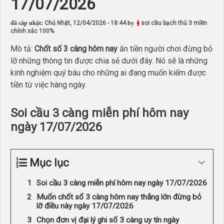
17/07/2026
đã câp nhật:
Chủ Nhật, 12/04/2026 - 18:44
by
soi cầu bạch thủ 3 miền
chính xác 100%
Mô tả:
Chốt số 3 càng hôm nay
ăn tiền người chơi đừng bỏ
lỡ những thông tin được chia sẻ dưới đây. Nó sẽ là những
kinh nghiệm quý báu cho những ai đang muốn kiếm được
tiền từ việc hàng ngày.
Soi cầu 3 càng miễn phí hôm nay
ngày 17/07/2026
Mục lục
Soi cầu 3 càng miễn phí hôm nay ngày 17/07/2026
Muốn chốt số 3 càng hôm nay thắng lớn đừng bỏ
lỡ điều này ngày 17/07/2026
Chọn đơn vị đại lý ghi số 3 càng uy tín ngày