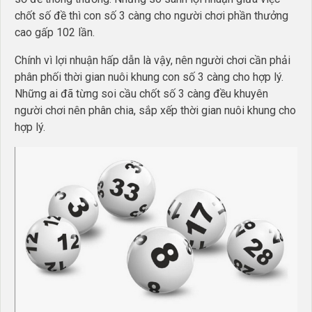
chốt số đề thì con số 3 càng cho người chơi phần thưởng
cao gấp 102 lần.
Chính vì lợi nhuận hấp dẫn là vậy, nên người chơi cần phải
phân phối thời gian nuôi khung con số 3 càng cho hợp lý.
Những ai đã từng soi cầu chốt số 3 càng đều khuyên
người chơi nên phân chia, sắp xếp thời gian nuôi khung cho
hợp lý.