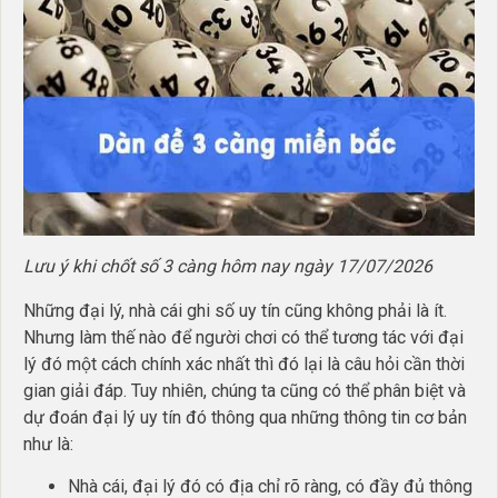
Lưu ý khi chốt số 3 càng hôm nay ngày 17/07/2026
Những đại lý, nhà cái ghi số uy tín cũng không phải là ít.
Nhưng làm thế nào để người chơi có thể tương tác với đại
lý đó một cách chính xác nhất thì đó lại là câu hỏi cần thời
gian giải đáp. Tuy nhiên, chúng ta cũng có thể phân biệt và
dự đoán đại lý uy tín đó thông qua những thông tin cơ bản
như là:
Nhà cái, đại lý đó có địa chỉ rõ ràng, có đầy đủ thông