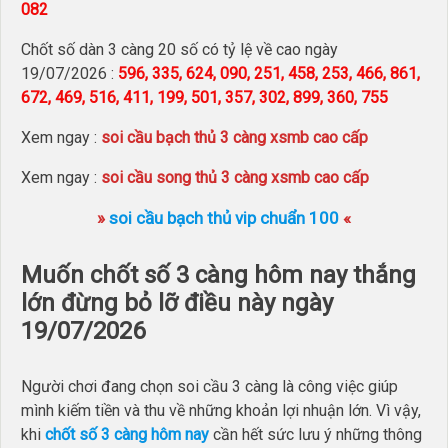
082
Chốt số dàn 3 càng 20 số có tỷ lệ về cao ngày
19/07/2026 :
596, 335, 624, 090, 251, 458, 253, 466, 861,
672, 469, 516, 411, 199, 501, 357, 302, 899, 360, 755
Xem ngay :
soi cầu bạch thủ 3 càng xsmb cao cấp
Xem ngay :
soi cầu song thủ 3 càng xsmb cao cấp
»
soi cầu bạch thủ vip chuẩn 100
«
Muốn chốt số 3 càng hôm nay thắng
lớn đừng bỏ lỡ điều này ngày
19/07/2026
Người chơi đang chọn soi cầu 3 càng là công việc giúp
mình kiếm tiền và thu về những khoản lợi nhuận lớn. Vì vậy,
khi
chốt số 3 càng hôm nay
cần hết sức lưu ý những thông