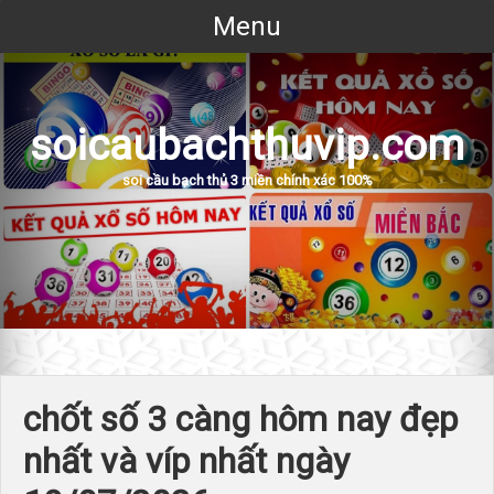
Skip
Menu
to
content
soicaubachthuvip.com
soi cầu bạch thủ 3 miền chính xác 100%
chốt số 3 càng hôm nay đẹp
nhất và víp nhất ngày