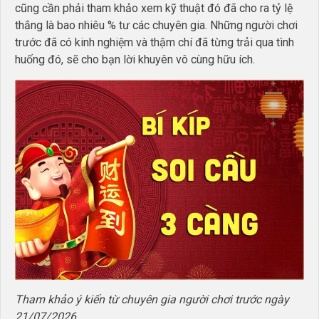
cũng cần phải tham khảo xem kỹ thuật đó đã cho ra tỷ lệ
thắng là bao nhiêu % tư các chuyên gia. Những người chơi
trước đã có kinh nghiệm và thậm chí đã từng trải qua tình
huống đó, sẽ cho bạn lời khuyên vô cùng hữu ích.
Tham khảo ý kiến từ chuyên gia người chơi trước ngày
21/07/2026