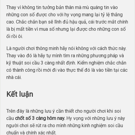
Thay vì không tin tưởng bản thân mà mù quáng tin vào
những con số được cho với hy vọng mang lại tỷ lệ thắng
cao. Chắc chắn bạn sẽ lĩnh đủ hậu quả, cái trước mắt chính
là bị mất tiền vì mua số nhưng lại được cho những con số
ối rồi ôi.
Là người chơi thông minh hãy nói không với cách thức này.
Thay vào đó là hãy tự mình tìm ra những phương pháp và
kỹ thuật soi cầu 3 càng nhất định. Kiểm nghiệm chắc chắn
có thành công rồi mới đi vào thực thế đó là vào tiền tại các
nhà cái.
Kết luận
Trên đây là những lưu ý cần thiết cho người chơi khi soi
cầu
chốt số 3 càng hôm nay.
Hy vọng với những lưu ý này
người chơi sẽ rút ra cho mình những kinh nghiệm soi cầu
chuẩn và chính xác nhất.