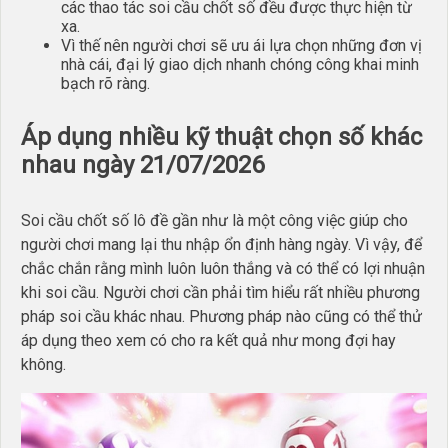
các thao tác soi cầu chốt số đều được thực hiện từ
xa.
Vì thế nên người chơi sẽ ưu ái lựa chọn những đơn vị
nhà cái, đại lý giao dịch nhanh chóng công khai minh
bạch rõ ràng.
Áp dụng nhiều kỹ thuật chọn số khác
nhau ngày 21/07/2026
Soi cầu chốt số lô đề gần như là một công việc giúp cho
người chơi mang lại thu nhập ổn định hàng ngày. Vì vậy, để
chắc chắn rằng mình luôn luôn thắng và có thể có lợi nhuận
khi soi cầu. Người chơi cần phải tìm hiểu rất nhiều phương
pháp soi cầu khác nhau. Phương pháp nào cũng có thể thử
áp dụng theo xem có cho ra kết quả như mong đợi hay
không.