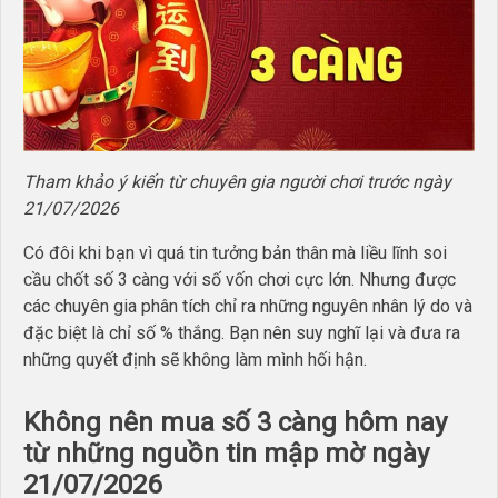
Tham khảo ý kiến từ chuyên gia người chơi trước ngày
21/07/2026
Có đôi khi bạn vì quá tin tưởng bản thân mà liều lĩnh soi
cầu chốt số 3 càng với số vốn chơi cực lớn. Nhưng được
các chuyên gia phân tích chỉ ra những nguyên nhân lý do và
đặc biệt là chỉ số % thắng. Bạn nên suy nghĩ lại và đưa ra
những quyết định sẽ không làm mình hối hận.
Không nên mua số 3 càng hôm nay
từ những nguồn tin mập mờ ngày
21/07/2026