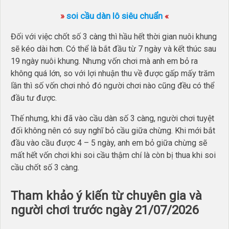
»
soi cầu dàn lô siêu chuẩn
«
Đối với việc chốt số 3 càng thì hầu hết thời gian nuôi khung
sẽ kéo dài hơn. Có thể là bắt đầu từ 7 ngày và kết thúc sau
19 ngày nuôi khung. Nhưng vốn chơi mà anh em bỏ ra
không quá lớn, so với lợi nhuận thu về được gấp mấy trăm
lần thì số vốn chơi nhỏ đó người chơi nào cũng đều có thể
đầu tư được.
Thế nhưng, khi đã vào cầu dàn số 3 càng, người chơi tuyệt
đối không nên có suy nghĩ bỏ cầu giữa chừng. Khi mới bắt
đầu vào cầu được 4 – 5 ngày, anh em bỏ giữa chừng sẽ
mất hết vốn chơi khi soi cầu thậm chí là còn bị thua khi soi
cầu chốt số 3 càng.
Tham khảo ý kiến từ chuyên gia và
người chơi trước ngày 21/07/2026