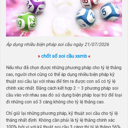
Áp dụng nhiều biện pháp soi cầu ngày 21/07/2026
»
chốt số soi cầu xsmb
«
Nếu như đã chọn được những phương pháp cho tỷ lệ thắng
cao, người chơi cũng có thể áp dụng nhiều biện pháp kỹ
thuật soi cầu lại với nhau để tìm ra được con số có tỷ lệ
chính xác nhất. Bằng cách kết hợp 2 – 3 phương pháp soi
cầu vào với nhau sau đó sử dụng biện pháp loại trừ để loại
đi những con số 3 càng không cho tỷ lệ thắng cao.
Chỉ giữ lại những phương pháp, kỹ thuật soi cầu cho tỷ lệ
thắng nhất định. Không cần phải là tỷ lệ thắng chính xác
100% bởi vì với kỹ thuật soi cầu 3 càng thì tỷ lệ thắng 56%