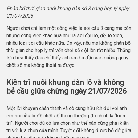
Phân bổ thời gian nuôi khung dàn số 3 càng hợp lý ngày
21/07/2026
Người chơi chỉ làm một công việc là soi cầu 3 càng mà còn
những công việc khác nữa như là soi cầu lô, đề, lô xiên,…
nhiều loại soi cầu khác nữa. Do vậy, nếu mà không phân bổ
thời gian cho hợp lý thì vốn chơi sẽ đội lên rất nhiều. Thắng
lợi chưa thấy đâu chỉ thấy anh em bù đầu vào guồng quay
chốt số mà không thoát ra được.
Kiên trì nuôi khung dàn lô và không
bẻ cầu giữa chừng ngày 21/07/2026
Một lời khuyên chân thành và cô cùng hữu ích đối với anh
em soi cầu lô đề chốt số thông thường đó chính là “kiên
trì”. Người chơi dù có lựa chọn như thế nào cũng phải kiên
trì với lựa chọn của mình. Tuyệt đối không được bỏ dở giữa
chừng bẻ cầu giữa khung thời gian nuôi.