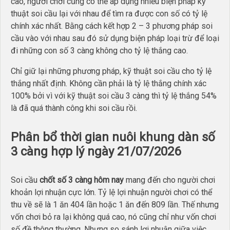
cao, người chơi cũng có thể áp dụng nhiều biện pháp kỹ
thuật soi cầu lại với nhau để tìm ra được con số có tỷ lệ
chính xác nhất. Bằng cách kết hợp 2 – 3 phương pháp soi
cầu vào với nhau sau đó sử dụng biện pháp loại trừ để loại
đi những con số 3 càng không cho tỷ lệ thắng cao.
Chỉ giữ lại những phương pháp, kỹ thuật soi cầu cho tỷ lệ
thắng nhất định. Không cần phải là tỷ lệ thắng chính xác
100% bởi vì với kỹ thuật soi cầu 3 càng thì tỷ lệ thắng 54%
là đã quá thành công khi soi cầu rồi.
Phân bổ thời gian nuôi khung dàn số
3 càng hợp lý ngày 21/07/2026
Soi cầu
chốt số 3 càng hôm nay
mang đến cho người chơi
khoản lợi nhuận cực lớn. Tỷ lệ lợi nhuận người chơi có thể
thu về sẽ là 1 ăn 404 lần hoặc 1 ăn đến 809 lần. Thế nhưng
vốn chơi bỏ ra lại không quá cao, nó cũng chỉ như vốn chơi
số đề thông thường. Nhưng so sánh lợi nhuận giữa việc