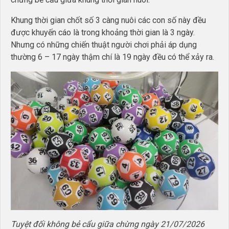
Khung thời gian chốt số 3 càng nuôi các con số này đều
được khuyến cáo là trong khoảng thời gian là 3 ngày.
Nhưng có những chiến thuật người chơi phải áp dụng
thường 6 – 17 ngày thậm chí là 19 ngày đều có thể xảy ra.
Tuyệt đối không bẻ cẩu giữa chừng ngày 21/07/2026