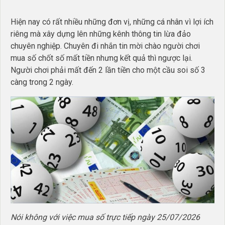
Hiện nay có rất nhiều những đơn vị, những cá nhân vì lợi ích
riêng mà xây dựng lên những kênh thông tin lừa đảo
chuyên nghiệp. Chuyên đi nhắn tin mời chào người chơi
mua số chốt số mất tiền nhưng kết quả thì ngược lại.
Người chơi phải mất đến 2 lần tiền cho một cầu soi số 3
càng trong 2 ngày.
Nói không với việc mua số trực tiếp ngày 25/07/2026