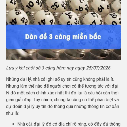
Lưu ý khi chốt số 3 càng hôm nay ngày 25/07/2026
Những đại lý, nhà cái ghi số uy tín cũng không phải là ít.
Nhưng làm thế nào để người chơi có thể tương tác với đại
lý đó một cách chính xác nhất thì đó lại là câu hỏi cần thời
gian giải đáp. Tuy nhiên, chúng ta cũng có thể phân biệt và
dự đoán đại lý uy tín đó thông qua những thông tin cơ bản
như là:
Nhà cái, đại lý đó có địa chỉ rõ ràng, có đầy đủ thông