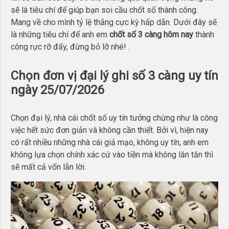
sẽ là tiêu chí để giúp bạn soi cầu chốt số thành công.
Mang về cho mình tỷ lệ thắng cực kỳ hấp dẫn. Dưới đây sẽ
là những tiêu chí để anh em
chốt số 3 càng hôm nay
thành
công rực rỡ đấy, đừng bỏ lỡ nhé! .
Chọn đơn vị đại lý ghi số 3 càng uy tín
ngày 25/07/2026
Chọn đại lý, nhà cái chốt số uy tín tưởng chừng như là công
việc hết sức đơn giản và không cần thiết. Bởi vì, hiện nay
có rất nhiều những nhà cái giả mạo, không uy tín, anh em
không lựa chọn chính xác cứ vào tiền mà không lăn tăn thì
sẽ mất cả vốn lẫn lời.