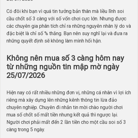
Có đôi khi bạn vì quá tin tưởng bản thân mà liều lĩnh soi
cầu chốt số 3 càng với số vốn chơi cực lớn. Nhưng được
các chuyên gia phân tích chỉ ra những nguyên nhân lý do và
đặc biệt là chỉ số % thắng. Bạn nên suy nghĩ lại và đưa ra
những quyết định sẽ không làm mình hối hận.
Không nên mua số 3 càng hôm nay
từ những nguồn tin mập mờ ngày
25/07/2026
Hiện nay có rất nhiều những đơn vị, những cá nhân vì lợi ích
riêng mà xây dựng lên những kênh thông tin lừa đảo
chuyên nghiệp. Chuyên đi nhắn tin mời chào người chơi
mua số chốt số mất tiền nhưng kết quả thì ngược lại.
Người chơi phải mất đến 2 lần tiền cho một cầu soi số 3
càng trong 5 ngày.