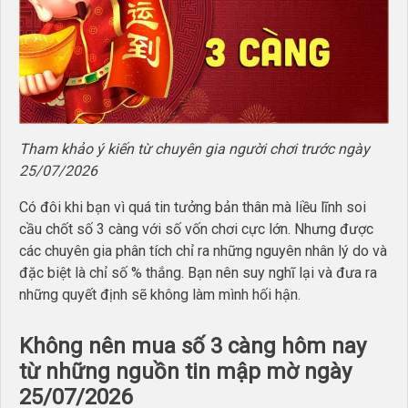
Tham khảo ý kiến từ chuyên gia người chơi trước ngày
25/07/2026
Có đôi khi bạn vì quá tin tưởng bản thân mà liều lĩnh soi
cầu chốt số 3 càng với số vốn chơi cực lớn. Nhưng được
các chuyên gia phân tích chỉ ra những nguyên nhân lý do và
đặc biệt là chỉ số % thắng. Bạn nên suy nghĩ lại và đưa ra
những quyết định sẽ không làm mình hối hận.
Không nên mua số 3 càng hôm nay
từ những nguồn tin mập mờ ngày
25/07/2026