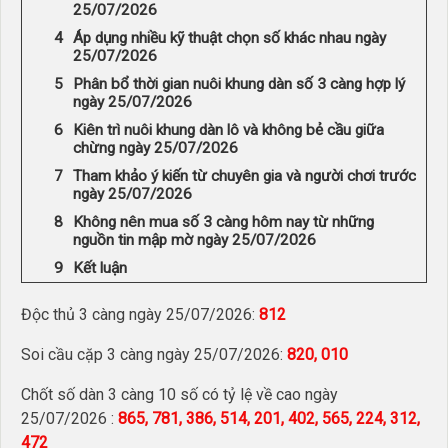
25/07/2026
Áp dụng nhiều kỹ thuật chọn số khác nhau ngày
25/07/2026
Phân bổ thời gian nuôi khung dàn số 3 càng hợp lý
ngày 25/07/2026
Kiên trì nuôi khung dàn lô và không bẻ cầu giữa
chừng ngày 25/07/2026
Tham khảo ý kiến từ chuyên gia và người chơi trước
ngày 25/07/2026
Không nên mua số 3 càng hôm nay từ những
nguồn tin mập mờ ngày 25/07/2026
Kết luận
Độc thủ 3 càng ngày 25/07/2026:
812
Soi cầu cặp 3 càng ngày 25/07/2026:
820, 010
Chốt số dàn 3 càng 10 số có tỷ lệ về cao ngày
25/07/2026 :
865, 781, 386, 514, 201, 402, 565, 224, 312,
472