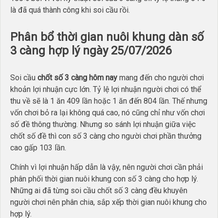
là đã quá thành công khi soi cầu rồi.
Phân bổ thời gian nuôi khung dàn số
3 càng hợp lý ngày 25/07/2026
Soi cầu
chốt số 3 càng hôm nay
mang đến cho người chơi
khoản lợi nhuận cực lớn. Tỷ lệ lợi nhuận người chơi có thể
thu về sẽ là 1 ăn 409 lần hoặc 1 ăn đến 804 lần. Thế nhưng
vốn chơi bỏ ra lại không quá cao, nó cũng chỉ như vốn chơi
số đề thông thường. Nhưng so sánh lợi nhuận giữa việc
chốt số đề thì con số 3 càng cho người chơi phần thưởng
cao gấp 103 lần.
Chính vì lợi nhuận hấp dẫn là vậy, nên người chơi cần phải
phân phối thời gian nuôi khung con số 3 càng cho hợp lý.
Những ai đã từng soi cầu chốt số 3 càng đều khuyên
người chơi nên phân chia, sắp xếp thời gian nuôi khung cho
hợp lý.