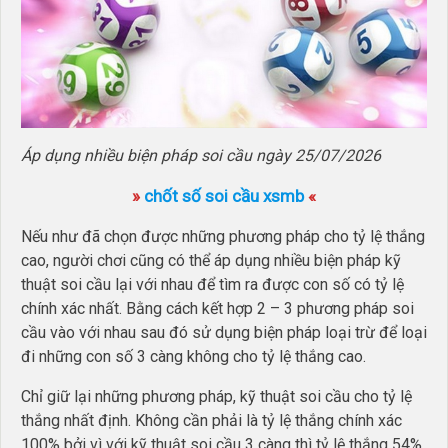
Áp dụng nhiều biện pháp soi cầu ngày 25/07/2026
»
chốt số soi cầu xsmb
«
Nếu như đã chọn được những phương pháp cho tỷ lệ thắng
cao, người chơi cũng có thể áp dụng nhiều biện pháp kỹ
thuật soi cầu lại với nhau để tìm ra được con số có tỷ lệ
chính xác nhất. Bằng cách kết hợp 2 – 3 phương pháp soi
cầu vào với nhau sau đó sử dụng biện pháp loại trừ để loại
đi những con số 3 càng không cho tỷ lệ thắng cao.
Chỉ giữ lại những phương pháp, kỹ thuật soi cầu cho tỷ lệ
thắng nhất định. Không cần phải là tỷ lệ thắng chính xác
100% bởi vì với kỹ thuật soi cầu 3 càng thì tỷ lệ thắng 54%