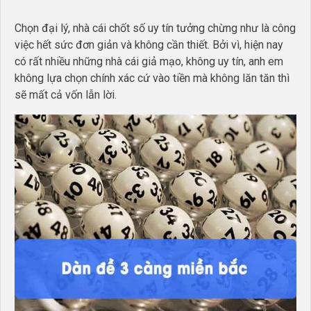
Chọn đại lý, nhà cái chốt số uy tín tưởng chừng như là công
việc hết sức đơn giản và không cần thiết. Bởi vì, hiện nay
có rất nhiều những nhà cái giả mạo, không uy tín, anh em
không lựa chọn chính xác cứ vào tiền mà không lăn tăn thì
sẽ mất cả vốn lẫn lời.