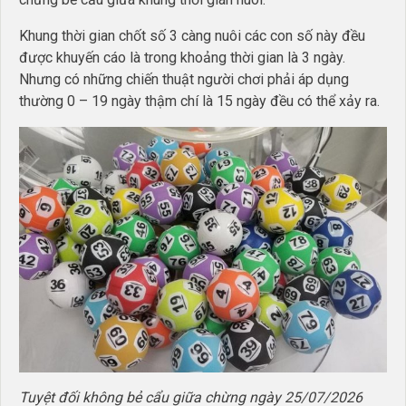
Khung thời gian chốt số 3 càng nuôi các con số này đều
được khuyến cáo là trong khoảng thời gian là 3 ngày.
Nhưng có những chiến thuật người chơi phải áp dụng
thường 0 – 19 ngày thậm chí là 15 ngày đều có thể xảy ra.
Tuyệt đối không bẻ cẩu giữa chừng ngày 25/07/2026