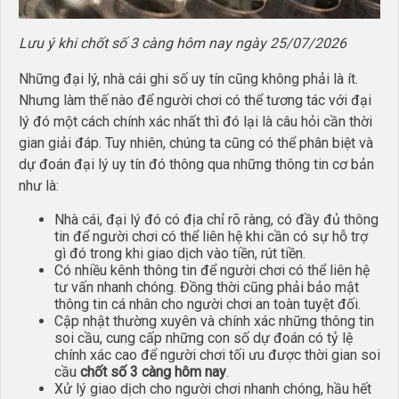
Lưu ý khi chốt số 3 càng hôm nay ngày 25/07/2026
Những đại lý, nhà cái ghi số uy tín cũng không phải là ít.
Nhưng làm thế nào để người chơi có thể tương tác với đại
lý đó một cách chính xác nhất thì đó lại là câu hỏi cần thời
gian giải đáp. Tuy nhiên, chúng ta cũng có thể phân biệt và
dự đoán đại lý uy tín đó thông qua những thông tin cơ bản
như là:
Nhà cái, đại lý đó có địa chỉ rõ ràng, có đầy đủ thông
tin để người chơi có thể liên hệ khi cần có sự hỗ trợ
gì đó trong khi giao dịch vào tiền, rút tiền.
Có nhiều kênh thông tin để người chơi có thể liên hệ
tư vấn nhanh chóng. Đồng thời cũng phải bảo mật
thông tin cá nhân cho người chơi an toàn tuyệt đối.
Cập nhật thường xuyên và chính xác những thông tin
soi cầu, cung cấp những con số dự đoán có tỷ lệ
chính xác cao để người chơi tối ưu được thời gian soi
cầu
chốt số 3 càng hôm nay
.
Xử lý giao dịch cho người chơi nhanh chóng, hầu hết