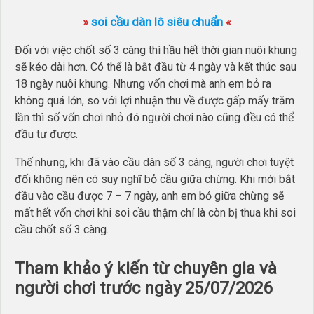
»
soi cầu dàn lô siêu chuẩn
«
Đối với việc chốt số 3 càng thì hầu hết thời gian nuôi khung
sẽ kéo dài hơn. Có thể là bắt đầu từ 4 ngày và kết thúc sau
18 ngày nuôi khung. Nhưng vốn chơi mà anh em bỏ ra
không quá lớn, so với lợi nhuận thu về được gấp mấy trăm
lần thì số vốn chơi nhỏ đó người chơi nào cũng đều có thể
đầu tư được.
Thế nhưng, khi đã vào cầu dàn số 3 càng, người chơi tuyệt
đối không nên có suy nghĩ bỏ cầu giữa chừng. Khi mới bắt
đầu vào cầu được 7 – 7 ngày, anh em bỏ giữa chừng sẽ
mất hết vốn chơi khi soi cầu thậm chí là còn bị thua khi soi
cầu chốt số 3 càng.
Tham khảo ý kiến từ chuyên gia và
người chơi trước ngày 25/07/2026