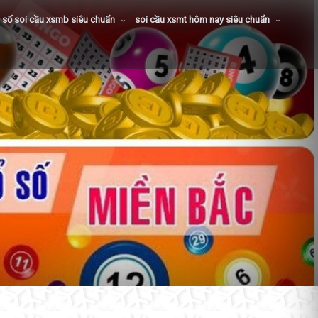
 số soi cầu xsmb siêu chuẩn
soi cầu xsmt hôm nay siêu chuẩn