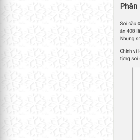
Phân 
Soi cầu
c
ăn 408 lầ
Nhưng so 
Chính vì 
từng soi 