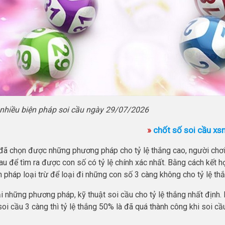
nhiều biện pháp soi cầu ngày 29/07/2026
»
chốt số soi cầu x
đã chọn được những phương pháp cho tỷ lệ thắng cao, người chơi 
hau để tìm ra được con số có tỷ lệ chính xác nhất. Bằng cách kết
 pháp loại trừ để loại đi những con số 3 càng không cho tỷ lệ th
ại những phương pháp, kỹ thuật soi cầu cho tỷ lệ thắng nhất định. 
soi cầu 3 càng thì tỷ lệ thắng 50% là đã quá thành công khi soi cầu