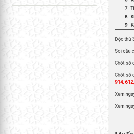
K
T
K
K
Độc thủ 
Soi cầu 
Chốt số 
Chốt số 
914, 612,
Xem ngay
Xem ngay