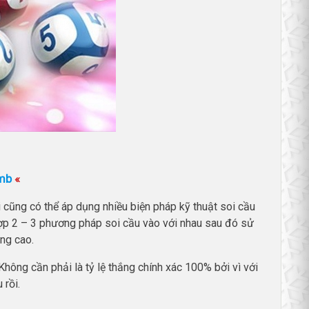
smb
«
cũng có thể áp dụng nhiều biện pháp kỹ thuật soi cầu
 hợp 2 – 3 phương pháp soi cầu vào với nhau sau đó sử
ắng cao.
Không cần phải là tỷ lệ thắng chính xác 100% bởi vì với
 rồi.