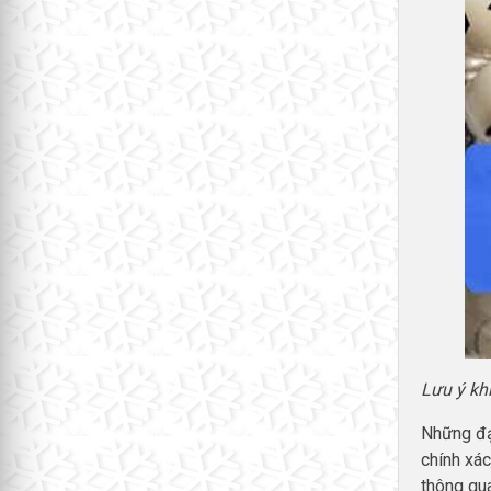
Lưu ý kh
Những đại
chính xác
thông qua