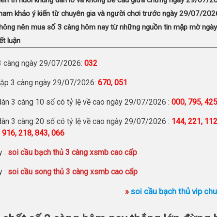
iên trì nuôi khung dàn lô và không bẻ cầu giữa chừng ngày 29/07/2
ham khảo ý kiến từ chuyên gia và người chơi trước ngày 29/07/202
hông nên mua số 3 càng hôm nay từ những nguồn tin mập mờ ngà
ết luận
3 càng ngày 29/07/2026:
032
cặp 3 càng ngày 29/07/2026:
670, 051
dàn 3 càng 10 số có tỷ lệ về cao ngày 29/07/2026 :
000, 795, 425
dàn 3 càng 20 số có tỷ lệ về cao ngày 29/07/2026 :
144, 221, 112
 916, 218, 843, 066
 :
soi cầu bạch thủ 3 càng xsmb cao cấp
 :
soi cầu song thủ 3 càng xsmb cao cấp
»
soi cầu bạch thủ vip ch