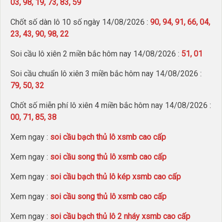
03, 98, 19, 73, 83, 59
Chốt số dàn lô 10 số ngày 14/08/2026 :
90, 94, 91, 66, 04,
23, 43, 90, 98, 22
Soi cầu lô xiên 2 miền bắc hôm nay 14/08/2026 :
51, 01
Soi cầu chuẩn lô xiên 3 miền bắc hôm nay 14/08/2026 :
79, 50, 32
Chốt số miễn phí lô xiên 4 miền bắc hôm nay 14/08/2026 :
00, 71, 85, 38
Xem ngay :
soi cầu bạch thủ lô xsmb cao cấp
Xem ngay :
soi cầu song thủ lô xsmb cao cấp
Xem ngay :
soi cầu bạch thủ lô kép xsmb cao cấp
Xem ngay :
soi cầu song thủ lô xsmb cao cấp
Xem ngay :
soi cầu bạch thủ lô 2 nháy xsmb cao cấp