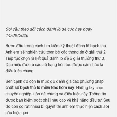
Soi cầu theo dõi cách đánh lô đề cực hay ngày
14/08/2026
Bước đầu trong cách tìm kiếm kỹ thuật đánh lô bạch thủ.
Anh em sẽ nghiên cứu toàn bộ các thông tin ở giải thứ 2.
Tiếp tục chọn ra kết quả đánh lô đề ở giải thưởng thứ 3.
Dấu hiệu đưa ra các số hạng liên tục được cân nhắc là
điều kiện chung.
Bên cạnh đó còn là mức độ đánh giá các phương pháp
chốt số bạch thủ lô miền Bắc hôm nay
. Những tay chơi
chuyên nghiệp luôn dè chừng và điều kiện này. Thông tin
được bạn kiểm soát phải nêu cao về khả năng đầu tư. Sau
đó còn có rất nhiều bí quyết để anh em thực hiện cách soi
cầu hiệu quả.