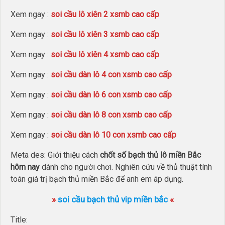
Xem ngay :
soi cầu lô xiên 2 xsmb cao cấp
Xem ngay :
soi cầu lô xiên 3 xsmb cao cấp
Xem ngay :
soi cầu lô xiên 4 xsmb cao cấp
Xem ngay :
soi cầu dàn lô 4 con xsmb cao cấp
Xem ngay :
soi cầu dàn lô 6 con xsmb cao cấp
Xem ngay :
soi cầu dàn lô 8 con xsmb cao cấp
Xem ngay :
soi cầu dàn lô 10 con xsmb cao cấp
Meta des: Giới thiệu cách
chốt số bạch thủ lô miền Bắc
hôm nay
dành cho người chơi. Nghiên cứu về thủ thuật tính
toán giá trị bạch thủ miền Bắc để anh em áp dụng.
»
soi cầu bạch thủ vip miền bắc
«
Title: