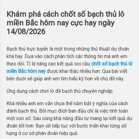
Khám phá cách chốt số bạch thủ lô
miền Bắc hôm nay cực hay ngày
14/08/2026
Bạch thủ trực tuyến là một trong những thủ thuật dự đoán
khá hay. Dựa vào cách phân tích các thông tin mà anh em
theo dõi. Tỉ lệ nâng cao kết quả soi cầu
chốt số bạch thủ lô
miền Bắc hôm nay
được khai thác nhiều hơn. Qua bài viết
bên dưới sẽ giúp anh em tìm hiểu kỹ hơn về chủ đề này.
Ứng dụng cách chơi lô đề bạch thủ chuyên nghiệp.
Khá nhiều anh em vẫn chưa thể nắm bắt ý nghĩa của cách
đánh bạch thủ. Bởi mục đích ban đầu chỉ là việc tính toán
một con số. Sau cùng khả năng đầu tư mang lại kết quả dự
đoán tốt hơn. Bạn sẽ tiếp tục với bước triển khai từng số
hạng ở cơ sở phán đoán hiệu quả.