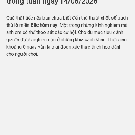
trong tuần ngày 14/08/2026
Quả thật tiếc nếu bạn chưa biết đến thủ thuật
chốt số bạch
thủ lô miền Bắc hôm nay
. Một trong những kinh nghiệm mà
anh em có thể theo sát các cơ hội. Cho dù mục tiêu đánh
giá đã được nghiên cứu ở những khía cạnh khác. Thời gian
khoảng 0 ngày vẫn là giai đoạn xác thực thích hợp dành
cho người chơi.