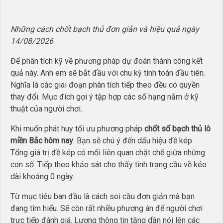
Những cách chốt bạch thủ đơn giản và hiệu quả ngày
14/08/2026
Để phân tích kỹ về phương pháp dự đoán thành công kết
quả này. Anh em sẽ bắt đầu với chu kỳ tính toán đầu tiên.
Nghĩa là các giai đoạn phân tích tiếp theo đều có quyền
thay đổi. Mục đích gợi ý tập hợp các số hạng nằm ở kỹ
thuật của người chơi.
Khi muốn phát huy tối ưu phương pháp
chốt số bạch thủ lô
miền Bắc hôm nay
. Bạn sẽ chú ý đến dấu hiệu đề kép.
Tổng giá trị đề kép có mối liên quan chặt chẽ giữa những
con số. Tiếp theo khảo sát cho thấy tình trạng cầu về kéo
dài khoảng 0 ngày.
Từ mục tiêu ban đầu là cách soi cầu đơn giản mà bạn
đang tìm hiểu. Sẽ còn rất nhiều phương án để người chơi
trực tiếp đánh giá. Lượng thông tin tăng dần nói lên các