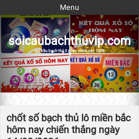
Skip
Menu
to
content
soicaubachthuvip.com
soi cầu bạch thủ 3 miền chính xác 100%
chốt số bạch thủ lô miền bắc
hôm nay chiến thắng ngày