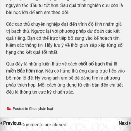
nguyên tắc đầu tư tốt hơn. Sau quá trình nghiên cứu còn là
bài học lớn để anh em theo dõi.
Các cao thủ chuyên nghiệp đạt đến trình độ tính nhẩm giá
trị bạch thủ. Ngược lại với phương pháp dự đoán các kết
quả riêng. Bạn có thể trực tiếp bổ sung vào kế hoạch tìm
kiếm các thông tin. Hãy lưu ý về thời gian sắp xếp từng số
hạng cho kết quả tốt nhất.
Qua đây là những kiến thức về cách
chốt số bạch thủ lô
miền Bắc hôm nay
. Nếu có hứng thú ứng dụng trực tiếp vào
bộ môn lô đề. Hy vọng anh em sẽ dễ dàng tìm ra phương
pháp thích hợp. Mỗi cách ứng dụng từ căn bản đến chi tiết
đều là thông tin cực kỳ chuẩn xác.
Posted in Chưa phân loại
Previous
Next
Comments are closed.