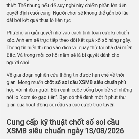
thiết. Thế nhưng nếu để suy nghĩ này chiếm phần lớn đến
quyết định cuối cùng. Người chơi sẽ không thể gắn bó lâu
dài bởi kết quả thua lỗ liên tục.
Phương án giải quyết nhờ vào cách tính toán cực kì chuẩn
xác. Anh em sẽ trực tiếp theo dõi kết quả xổ số hàng ngày.
Thông tin hiển thị nhờ vào dịch vụ quay thử tại nhà đài miền
Bắc. Và trong mỗi cơ hội nắm sẽ là bí quyết dành cho
người chơi.
Về giai đoạn nghiên cứu thông tin được hạn chế về thời
gian. Mong muốn
chốt số soi cầu XSMB siêu chuẩn
phù
hợp với nhiều người. Bên cạnh cuộc sống bộn bề với những
nỗi lo “cơm áo gạo tiền”. Bạn có thể dành một ít phút thư
giãn qua hoạt động soi cầu và các cược trực tuyến.
Cung cấp kỹ thuật chốt số soi cầu
XSMB siêu chuẩn ngày 13/08/2026