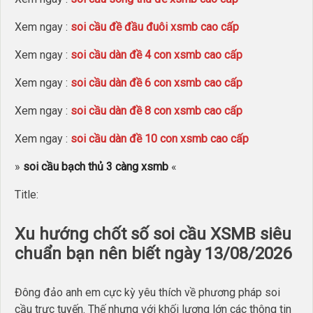
Xem ngay :
soi cầu đề đầu đuôi xsmb cao cấp
Xem ngay :
soi cầu dàn đề 4 con xsmb cao cấp
Xem ngay :
soi cầu dàn đề 6 con xsmb cao cấp
Xem ngay :
soi cầu dàn đề 8 con xsmb cao cấp
Xem ngay :
soi cầu dàn đề 10 con xsmb cao cấp
»
soi cầu bạch thủ 3 càng xsmb
«
Title:
Xu hướng chốt số soi cầu XSMB siêu
chuẩn bạn nên biết ngày 13/08/2026
Đông đảo anh em cực kỳ yêu thích về phương pháp soi
cầu trực tuyến. Thế nhưng với khối lượng lớn các thông tin