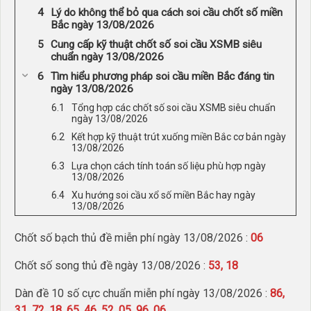
Lý do không thể bỏ qua cách soi cầu chốt số miền
Bắc ngày 13/08/2026
Cung cấp kỹ thuật chốt số soi cầu XSMB siêu
chuẩn ngày 13/08/2026
Tìm hiểu phương pháp soi cầu miền Bắc đáng tin
ngày 13/08/2026
Tổng hợp các chốt số soi cầu XSMB siêu chuẩn
ngày 13/08/2026
Kết hợp kỹ thuật trút xuống miền Bắc cơ bản ngày
13/08/2026
Lựa chọn cách tính toán số liệu phù hợp ngày
13/08/2026
Xu hướng soi cầu xổ số miền Bắc hay ngày
13/08/2026
Chốt số bạch thủ đề miễn phí ngày 13/08/2026 :
06
Chốt số song thủ đề ngày 13/08/2026 :
53, 18
Dàn đề 10 số cực chuẩn miễn phí ngày 13/08/2026 :
86,
31, 72, 18, 65, 46, 52, 05, 96, 06