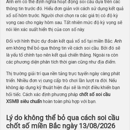
Anh em có thể định nghĩa hoạt động soi cầu dựa trên các
thông tin trước đó. Hiểu đơn giản với cách sử dụng kết quả
xổ số hôm trước. Người chơi chọn ra các giá trị có độ kỳ
vọng cao cho ngày hôm sau. Tất nhiên mức độ kỳ vọng sẽ
nói lên xác suất hiển thị của con số này.
Đối với hình thức dự đoán kết quả xổ số tại miền Bắc. Anh
em không thể bỏ qua thông tin về cách soi cầu. Bởi đó sẽ
là yếu tố chính tạo nên kết quả chiến thắng. Ngoài ra còn
các phương diện phân tích thời gian cũng như địa điểm.
Thị trường giải trí qua nền tảng trực tuyến ngày càng phát
triển. Nhiều đơn vị cung cấp trò chơi lần lượt ra đời. Nếu
không áp dụng kỹ thuật hiện đại sẽ là một điều khiến bạn
hối tiếc. Cách xác định phương pháp
chốt số soi cầu
XSMB siêu chuẩn
hoàn toàn phù hợp với bạn.
Lý do không thể bỏ qua cách soi cầu
chốt số miền Bắc ngày 13/08/2026