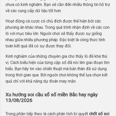
chưa có kinh nghiệm. Bạn sẽ cần đến nhiều thông tin hỗ trợ
về các cung cấp dữ liệu tốt hơn.
Hoạt động cá cược có chủ đích được thể hiện bởi các
phương án khác nhau. Trong quá trình nhận định về các con
lô với mục tiêu lớn. Người chơi sẽ thấy được sự giống
nhau giữa nhiều phương pháp. Đặc biệt là công thức tính
toán kết quả đã có sự được thay đổi.
Kinh nghiệm của những chuyên gia cho thấy lô đề khá thú
vị. Cách biểu hiện của từng cặp số đã nói lên giai đoạn tìm
hiểu. Bạn hãy tin vào chiến thuật mà bản thân đã sử dụng
trong thời gian qua. Bởi người chơi không thể lựa chọn kết
quả chỉ với khả năng dự đoán may mắn.
Xu hướng soi cầu xổ số miền Bắc hay ngày
13/08/2026
Trong phần tiếp theo là cách phân tích bí quyết
chốt số soi