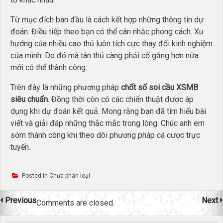
Từ mục đích ban đầu là cách kết hợp những thông tin dự
đoán. Điều tiếp theo bạn có thể cân nhắc phong cách. Xu
hướng của nhiều cao thủ luôn tích cực thay đổi kinh nghiệm
của mình. Do đó mà tân thủ càng phải cố gắng hơn nữa
mới có thể thành công.
Trên đây là những phương pháp
chốt số soi cầu XSMB
siêu chuẩn
. Đồng thời còn có các chiến thuật được áp
dụng khi dự đoán kết quả. Mong rằng bạn đã tìm hiểu bài
viết và giải đáp những thắc mắc trong lòng. Chúc anh em
sớm thành công khi theo dõi phương pháp cá cược trực
tuyến.
Posted in Chưa phân loại
Previous
Next
Comments are closed.