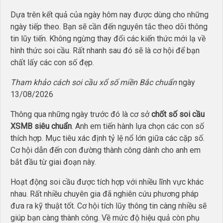
Dựa trên kết quả của ngày hôm nay được dùng cho những
ngày tiếp theo. Bạn sẽ cần đến nguyên tắc theo dõi thông
tin lũy tiến. Không ngừng thay đổi các kiến thức mới lạ về
hình thức soi cầu. Rất nhanh sau đó sẽ là cơ hội để bạn
chất lấy các con số đẹp.
Tham khảo cách soi cầu xổ số miền Bắc chuẩn
ngày
13/08/2026
Thông qua những ngày trước đó là cơ sở
chốt số soi cầu
XSMB siêu chuẩn
. Anh em tiến hành lựa chọn các con số
thích hợp. Mục tiêu xác định tỷ lệ nổ lớn giữa các cặp số.
Cơ hội dẫn đến con đường thành công dành cho anh em
bắt đầu từ giai đoạn này.
Hoạt động soi cầu được tích hợp với nhiều lĩnh vực khác
nhau. Rất nhiều chuyên gia đã nghiên cứu phương pháp
đưa ra kỹ thuật tốt. Cơ hội tích lũy thông tin càng nhiều sẽ
giúp bạn càng thành công. Về mức độ hiệu quả còn phụ