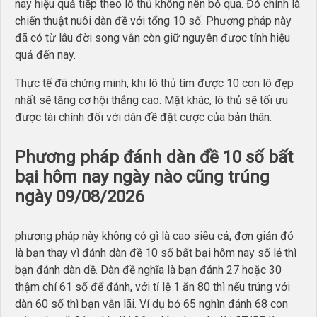
nay hiệu quả tiếp theo lô thủ không nên bỏ qua. Đó chính là
chiến thuật nuôi dàn đề với tổng 10 số. Phương pháp này
đã có từ lâu đời song vẫn còn giữ nguyên được tính hiệu
quả đến nay.
Thực tế đã chứng minh, khi lô thủ tìm được 10 con lô đẹp
nhất sẽ tăng cơ hội thắng cao. Mặt khác, lô thủ sẽ tối ưu
được tài chính đối với dàn đề đặt cược của bản thân.
Phương pháp đánh dàn đề 10 số bất
bại hôm nay ngày nào cũng trúng
ngày 09/08/2026
phương pháp này không có gì là cao siêu cả, đơn giản đó
là bạn thay vì đánh dàn đề 10 số bất bại hôm nay số lẻ thì
bạn đánh dàn dề. Dàn đề nghĩa là bạn đánh 27 hoặc 30
thậm chí 61 số để đánh, với tỉ lệ 1 ăn 80 thì nếu trúng với
dàn 60 số thì bạn vẫn lãi. Ví dụ bỏ 65 nghìn đánh 68 con