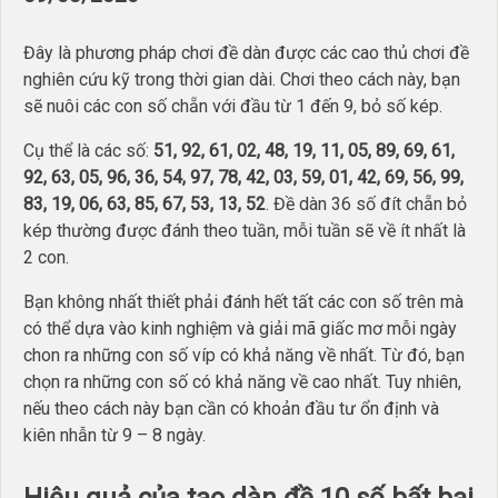
Đây là phương pháp chơi đề dàn được các cao thủ chơi đề
nghiên cứu kỹ trong thời gian dài. Chơi theo cách này, bạn
sẽ nuôi các con số chẵn với đầu từ 1 đến 9, bỏ số kép.
Cụ thể là các số:
51, 92, 61, 02, 48, 19, 11, 05, 89, 69, 61,
92, 63, 05, 96, 36, 54, 97, 78, 42, 03, 59, 01, 42, 69, 56, 99,
83, 19, 06, 63, 85, 67, 53, 13, 52
. Đề dàn 36 số đít chẵn bỏ
kép thường được đánh theo tuần, mỗi tuần sẽ về ít nhất là
2 con.
Bạn không nhất thiết phải đánh hết tất các con số trên mà
có thể dựa vào kinh nghiệm và giải mã giấc mơ mỗi ngày
chon ra những con số víp có khả năng về nhất. Từ đó, bạn
chọn ra những con số có khả năng về cao nhất. Tuy nhiên,
nếu theo cách này bạn cần có khoản đầu tư ổn định và
kiên nhẫn từ 9 – 8 ngày.
Hiệu quả của tạo dàn đề 10 số bất bại