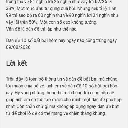
trúng thu về 81 nghìn lời 26 nghìn như vậy lời
67
/
25
là
38%. Một mức đầu tư cũng quá hời. Nhưng nếu tỉ lệ 1 ăn
99 thì sao bỏ ra 60 nghìn thu về 90 nghìn lời 34 nghìn như
vậy lãi trên 50%. Một con số cao không tưởng.
Vấn đề là dàn đề thì lập như thế nào.
Dàn đề 10 số bất bại hôm nay ngày nào cũng trúng ngày
09/08/2026
Lời kết
Trên đây là toàn bộ thông tin về dàn đề bất bại mà chúng
tôi muốn chia sẻ với anh em về dàn đề 10 số bất bại hôm
nay. Hy vọng những thông tin mà chúng tôi cung cấp sẽ
giúp anh em có thể tạo được cho mình một dàn đề phù hợp
nhất. Còn chần chừ gì mà không áp dụng ngay dàn đề bất
tử để chơi lô đề có thể mang về chiến thắng khủng.