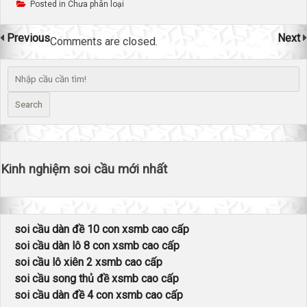
Posted in Chưa phân loại
Previous
Next
Comments are closed.
Search
Kinh nghiệm soi cầu mới nhất
soi cầu dàn đề 10 con xsmb cao cấp
soi cầu dàn lô 8 con xsmb cao cấp
soi cầu lô xiên 2 xsmb cao cấp
soi cầu song thủ đề xsmb cao cấp
soi cầu dàn đề 4 con xsmb cao cấp