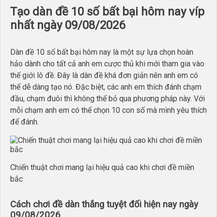
Tạo dàn đề 10 số bất bại hôm nay víp
nhất ngày 09/08/2026
Dàn đề 10 số bất bại hôm nay là một sự lựa chọn hoàn
hảo dành cho tất cả anh em cược thủ khi mới tham gia vào
thế giới lô đề. Đây là dàn đề khá đơn giản nên anh em có
thể dễ dàng tạo nó. Đặc biệt, các anh em thích đánh chạm
đầu, chạm đuôi thì không thể bỏ qua phương pháp này. Với
mỗi chạm anh em có thể chọn 10 con số mà mình yêu thích
để đánh.
Chiến thuật chơi mang lại hiệu quả cao khi chơi đề miền
bắc
Cách chơi đề dàn thắng tuyệt đối hiện nay ngày
09/08/2026