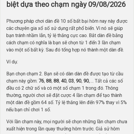
biệt dựa theo chạm ngày 09/08/2026
Phương pháp chơi dàn đề 10 số bất bại hôm nay này được
các chuyên gia xổ số sử dụng rất phổ biến. Vì nó sẽ giúp
bạn tránh nhầm lẫn, tỷ lệ thắng cực cao. Bắt dàn đề bằng
cách chạm có nghĩa là bạn sẽ chọn từ 1 đến 3 lần chạm
vào một số bất kỳ. Sau đó tổng hợp nó thành một dàn đề.
Ví dụ:
Bạn chọn chạm 2. Bạn sẽ có dàn dàn đề được tạo từ cầu
chạm này gồm:
76
,
88
,
88
,
40
,
03
,
90
,
90
,…. Tất cả các số
đều có 2 chữ số và có một số chạm 1 trong đó. Thông
thường, người chơi sẽ đặt cược 4 lần chạm để tạo thành
một dàn đề gồm 64 số. Tỷ lệ thắng lên đến 97% thay vì 5%
nếu bạn chỉ chơi 1 số.
Với lần chạm này, mọi người sẽ chọn những lần chạm chưa
xuất hiện trong lần quay thưởng hôm trước. Giả sử hôm