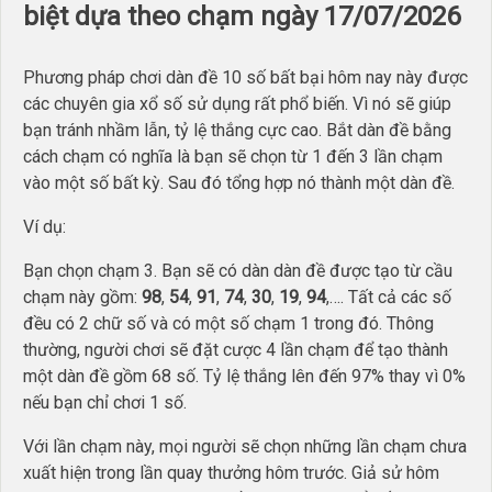
biệt dựa theo chạm ngày 17/07/2026
Phương pháp chơi dàn đề 10 số bất bại hôm nay này được
các chuyên gia xổ số sử dụng rất phổ biến. Vì nó sẽ giúp
bạn tránh nhầm lẫn, tỷ lệ thắng cực cao. Bắt dàn đề bằng
cách chạm có nghĩa là bạn sẽ chọn từ 1 đến 3 lần chạm
vào một số bất kỳ. Sau đó tổng hợp nó thành một dàn đề.
Ví dụ:
Bạn chọn chạm 3. Bạn sẽ có dàn dàn đề được tạo từ cầu
chạm này gồm:
98
,
54
,
91
,
74
,
30
,
19
,
94
,…. Tất cả các số
đều có 2 chữ số và có một số chạm 1 trong đó. Thông
thường, người chơi sẽ đặt cược 4 lần chạm để tạo thành
một dàn đề gồm 68 số. Tỷ lệ thắng lên đến 97% thay vì 0%
nếu bạn chỉ chơi 1 số.
Với lần chạm này, mọi người sẽ chọn những lần chạm chưa
xuất hiện trong lần quay thưởng hôm trước. Giả sử hôm