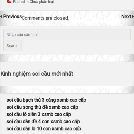
Posted in Chưa phân loại
Previous
Next
Comments are closed.
Search
Kinh nghiệm soi cầu mới nhất
soi cầu bạch thủ 3 càng xsmb cao cấp
soi cầu song thủ đề xsmb cao cấp
soi cầu lô xiên 3 xsmb cao cấp
soi cầu dàn đề 4 con xsmb cao cấp
soi cầu dàn lô 10 con xsmb cao cấp