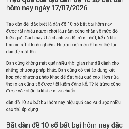
hôm nay ngày 17/07/2026
Tạo dàn đề, đặc biệt là dàn đề 10 số bất bại hôm nay
được rất nhiều người chơi lâu năm công nhận về mức độ
hiệu quả. Cách này khá nhanh và dễ trúng nhất, kể cả khi
bạn có rất ít kinh nghiệm. Người chơi mới rất nên thử tạo
dàn đề một lần.
Bạn cũng không mất quá nhiều thời gian như đã dành cho
những phương pháp khác. Bạn cũng có thể áp dụng kết
hợp các phương pháp khác để đạt hiệu quả cao. Hơn nữa,
thời gian cũng sẽ được tiết kiệm đáng kể. Tỷ lệ trúng cũng
được xác nhận là khá cao và chuẩn.
dàn đề 10 số bất bại hôm nay hiệu quả cao và được nhiều
cao thủ áp dụng
Bắt dàn đề 10 số bất bại hôm nay đặc