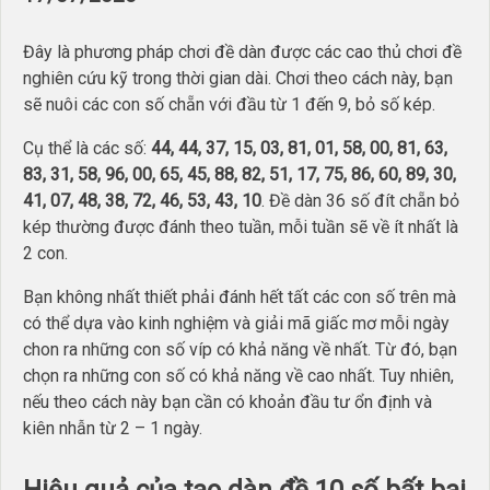
Đây là phương pháp chơi đề dàn được các cao thủ chơi đề
nghiên cứu kỹ trong thời gian dài. Chơi theo cách này, bạn
sẽ nuôi các con số chẵn với đầu từ 1 đến 9, bỏ số kép.
Cụ thể là các số:
44, 44, 37, 15, 03, 81, 01, 58, 00, 81, 63,
83, 31, 58, 96, 00, 65, 45, 88, 82, 51, 17, 75, 86, 60, 89, 30,
41, 07, 48, 38, 72, 46, 53, 43, 10
. Đề dàn 36 số đít chẵn bỏ
kép thường được đánh theo tuần, mỗi tuần sẽ về ít nhất là
2 con.
Bạn không nhất thiết phải đánh hết tất các con số trên mà
có thể dựa vào kinh nghiệm và giải mã giấc mơ mỗi ngày
chon ra những con số víp có khả năng về nhất. Từ đó, bạn
chọn ra những con số có khả năng về cao nhất. Tuy nhiên,
nếu theo cách này bạn cần có khoản đầu tư ổn định và
kiên nhẫn từ 2 – 1 ngày.
Hiệu quả của tạo dàn đề 10 số bất bại