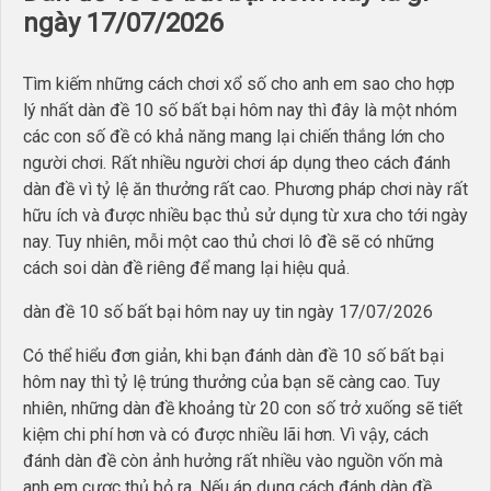
ngày 17/07/2026
Tìm kiếm những cách chơi xổ số cho anh em sao cho hợp
lý nhất dàn đề 10 số bất bại hôm nay thì đây là một nhóm
các con số đề có khả năng mang lại chiến thắng lớn cho
người chơi. Rất nhiều người chơi áp dụng theo cách đánh
dàn đề vì tỷ lệ ăn thưởng rất cao. Phương pháp chơi này rất
hữu ích và được nhiều bạc thủ sử dụng từ xưa cho tới ngày
nay. Tuy nhiên, mỗi một cao thủ chơi lô đề sẽ có những
cách soi dàn đề riêng để mang lại hiệu quả.
dàn đề 10 số bất bại hôm nay uy tin ngày 17/07/2026
Có thể hiểu đơn giản, khi bạn đánh dàn đề 10 số bất bại
hôm nay thì tỷ lệ trúng thưởng của bạn sẽ càng cao. Tuy
nhiên, những dàn đề khoảng từ 20 con số trở xuống sẽ tiết
kiệm chi phí hơn và có được nhiều lãi hơn. Vì vậy, cách
đánh dàn đề còn ảnh hưởng rất nhiều vào nguồn vốn mà
anh em cược thủ bỏ ra. Nếu áp dụng cách đánh dàn đề