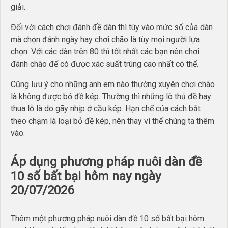
giải.
Đối với cách chơi đánh đề dàn thì tùy vào mức số của dàn
mà chọn đánh ngày hay chơi chão là tùy mọi người lựa
chọn. Với các dàn trên 80 thì tốt nhất các bạn nên chơi
đánh chão để có được xác suất trúng cao nhất có thể.
Cũng lưu ý cho những anh em nào thường xuyên chơi chão
là không được bỏ đề kép. Thường thì những lô thủ đề hay
thua lỗ là do gãy nhịp ở cầu kép. Hạn chế của cách bắt
theo chạm là loại bỏ đề kép, nên thay vì thế chúng ta thêm
vào.
Áp dụng phương pháp nuôi dàn đề
10 số bất bại hôm nay ngày
20/07/2026
Thêm một phương pháp nuôi dàn đề 10 số bất bại hôm