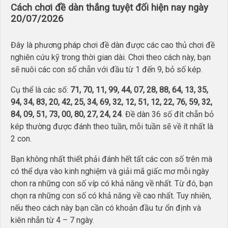
Cách chơi đề dàn thắng tuyệt đối hiện nay ngày
20/07/2026
Đây là phương pháp chơi đề dàn được các cao thủ chơi đề
nghiên cứu kỹ trong thời gian dài. Chơi theo cách này, bạn
sẽ nuôi các con số chẵn với đầu từ 1 đến 9, bỏ số kép.
Cụ thể là các số:
71, 70, 11, 99, 44, 07, 28, 88, 64, 13, 35,
94, 34, 83, 20, 42, 25, 34, 69, 32, 12, 51, 12, 22, 76, 59, 32,
84, 09, 51, 73, 00, 80, 27, 24, 24
. Đề dàn 36 số đít chẵn bỏ
kép thường được đánh theo tuần, mỗi tuần sẽ về ít nhất là
2 con.
Bạn không nhất thiết phải đánh hết tất các con số trên mà
có thể dựa vào kinh nghiệm và giải mã giấc mơ mỗi ngày
chon ra những con số víp có khả năng về nhất. Từ đó, bạn
chọn ra những con số có khả năng về cao nhất. Tuy nhiên,
nếu theo cách này bạn cần có khoản đầu tư ổn định và
kiên nhẫn từ 4 – 7 ngày.