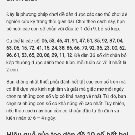
Đây là phương pháp chơi đề dàn được các cao thủ chơi đề
nghiên cứu kỹ trong thời gian dài. Chơi theo cách này, bạn
sẽ nuôi các con số chẵn với đầu từ 1 đến 9, bỏ số kép.
Cụ thể là các số:
06, 53, 46, 41, 91, 47, 51, 35, 92, 87, 04,
63, 05, 15, 72, 41, 15, 24, 38, 86, 66, 79, 92, 36, 23, 00, 62,
96, 61, 53, 65, 20, 06, 29, 11, 12
. Đề dàn 36 số đít chẵn bỏ
kép thường được đánh theo tuần, mỗi tuần sẽ về ít nhất là
2 con.
Bạn không nhất thiết phải đánh hết tất các con số trên mà
có thể dựa vào kinh nghiệm và giải mã giấc mơ mỗi ngày
chon ra những con số víp có khả năng về nhất. Từ đó, bạn
chọn ra những con số có khả năng về cao nhất. Tuy nhiên,
nếu theo cách này bạn cần có khoản đầu tư ổn định và
kiên nhẫn từ 6 – 4 ngày.
Hiệu quả của tạo dàn đề 10 số bất bại