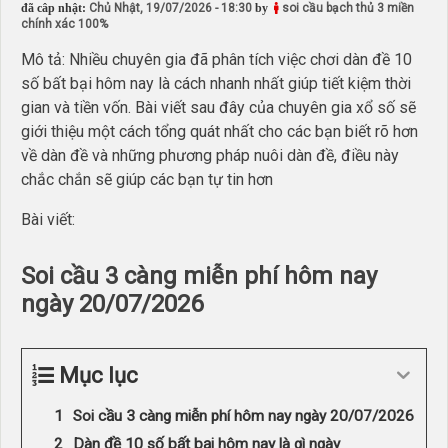
đã câp nhật:
Chủ Nhật, 19/07/2026 - 18:30
by
soi cầu bạch thủ 3 miền
chính xác 100%
Mô tả: Nhiều chuyên gia đã phân tích việc chơi dàn đề 10
số bất bại hôm nay là cách nhanh nhất giúp tiết kiệm thời
gian và tiền vốn. Bài viết sau đây của chuyên gia xổ số sẽ
giới thiệu một cách tổng quát nhất cho các bạn biết rõ hơn
về dàn đề và những phương pháp nuôi dàn đề, điều này
chắc chắn sẽ giúp các bạn tự tin hơn
Bài viết:
Soi cầu 3 càng miễn phí hôm nay
ngày 20/07/2026
Mục lục
Soi cầu 3 càng miễn phí hôm nay ngày 20/07/2026
Dàn đề 10 số bất bại hôm nay là gì ngày