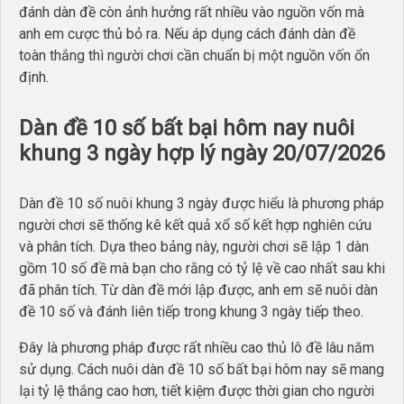
đánh dàn đề còn ảnh hưởng rất nhiều vào nguồn vốn mà
anh em cược thủ bỏ ra. Nếu áp dụng cách đánh dàn đề
toàn thắng thì người chơi cần chuẩn bị một nguồn vốn ổn
định.
Dàn đề 10 số bất bại hôm nay nuôi
khung 3 ngày hợp lý ngày 20/07/2026
Dàn đề 10 số nuôi khung 3 ngày được hiểu là phương pháp
người chơi sẽ thống kê kết quả xổ số kết hợp nghiên cứu
và phân tích. Dựa theo bảng này, người chơi sẽ lập 1 dàn
gồm 10 số đề mà bạn cho rằng có tỷ lệ về cao nhất sau khi
đã phân tích. Từ dàn đề mới lập được, anh em sẽ nuôi dàn
đề 10 số và đánh liên tiếp trong khung 3 ngày tiếp theo.
Đây là phương pháp được rất nhiều cao thủ lô đề lâu năm
sử dụng. Cách nuôi dàn đề 10 số bất bại hôm nay sẽ mang
lại tỷ lệ thắng cao hơn, tiết kiệm được thời gian cho người