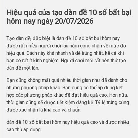
Hiệu quả của tạo dàn đề 10 số bất bại
hôm nay ngày 20/07/2026
Tạo dàn đề, đặc biệt là dàn đề 10 số bất bại hôm nay
được rất nhiều người chơi lâu năm công nhận về mức độ
hiệu quả. Cách này khá nhanh và dễ trúng nhất, kể cả khi
bạn có rất ít kinh nghiệm. Người chơi mới rất nên thử tạo
dàn đề một lần.
Bạn cũng không mất quá nhiều thời gian như đã dành cho
những phương pháp khác. Bạn cũng có thể áp dụng kết
hợp các phương pháp khác để đạt hiệu quả cao. Hơn nữa,
thời gian cũng sẽ được tiết kiệm đáng kể. Tỷ lệ trúng cũng
được xác nhận là khá cao và chuẩn.
dàn đề 10 số bất bại hôm nay hiệu quả cao và được nhiều
cao thủ áp dụng