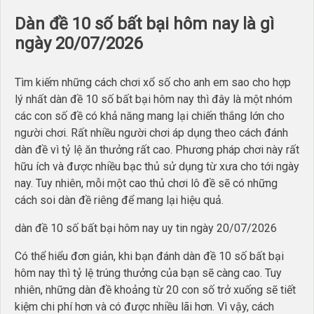
Dàn đề 10 số bất bại hôm nay là gì
ngày 20/07/2026
Tìm kiếm những cách chơi xổ số cho anh em sao cho hợp
lý nhất dàn đề 10 số bất bại hôm nay thì đây là một nhóm
các con số đề có khả năng mang lại chiến thắng lớn cho
người chơi. Rất nhiều người chơi áp dụng theo cách đánh
dàn đề vì tỷ lệ ăn thưởng rất cao. Phương pháp chơi này rất
hữu ích và được nhiều bạc thủ sử dụng từ xưa cho tới ngày
nay. Tuy nhiên, mỗi một cao thủ chơi lô đề sẽ có những
cách soi dàn đề riêng để mang lại hiệu quả.
dàn đề 10 số bất bại hôm nay uy tin ngày 20/07/2026
Có thể hiểu đơn giản, khi bạn đánh dàn đề 10 số bất bại
hôm nay thì tỷ lệ trúng thưởng của bạn sẽ càng cao. Tuy
nhiên, những dàn đề khoảng từ 20 con số trở xuống sẽ tiết
kiệm chi phí hơn và có được nhiều lãi hơn. Vì vậy, cách