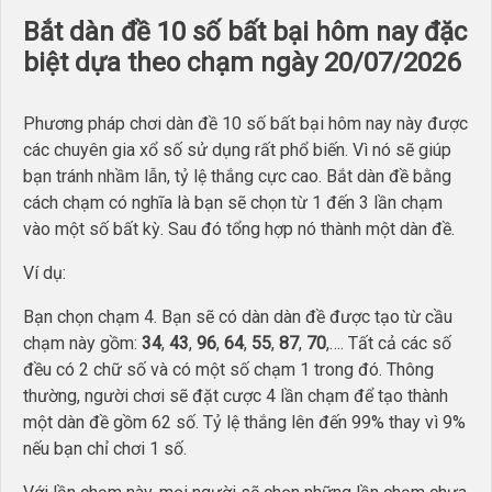
Bắt dàn đề 10 số bất bại hôm nay đặc
biệt dựa theo chạm ngày 20/07/2026
Phương pháp chơi dàn đề 10 số bất bại hôm nay này được
các chuyên gia xổ số sử dụng rất phổ biến. Vì nó sẽ giúp
bạn tránh nhầm lẫn, tỷ lệ thắng cực cao. Bắt dàn đề bằng
cách chạm có nghĩa là bạn sẽ chọn từ 1 đến 3 lần chạm
vào một số bất kỳ. Sau đó tổng hợp nó thành một dàn đề.
Ví dụ:
Bạn chọn chạm 4. Bạn sẽ có dàn dàn đề được tạo từ cầu
chạm này gồm:
34
,
43
,
96
,
64
,
55
,
87
,
70
,…. Tất cả các số
đều có 2 chữ số và có một số chạm 1 trong đó. Thông
thường, người chơi sẽ đặt cược 4 lần chạm để tạo thành
một dàn đề gồm 62 số. Tỷ lệ thắng lên đến 99% thay vì 9%
nếu bạn chỉ chơi 1 số.