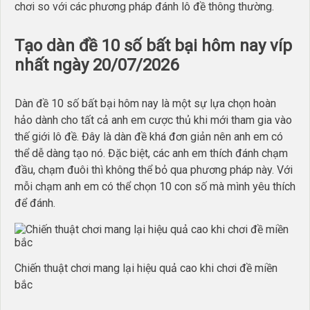
chơi so với các phương pháp đánh lô đề thông thường.
Tạo dàn đề 10 số bất bại hôm nay víp
nhất ngày 20/07/2026
Dàn đề 10 số bất bại hôm nay là một sự lựa chọn hoàn
hảo dành cho tất cả anh em cược thủ khi mới tham gia vào
thế giới lô đề. Đây là dàn đề khá đơn giản nên anh em có
thể dễ dàng tạo nó. Đặc biệt, các anh em thích đánh chạm
đầu, chạm đuôi thì không thể bỏ qua phương pháp này. Với
mỗi chạm anh em có thể chọn 10 con số mà mình yêu thích
để đánh.
Chiến thuật chơi mang lại hiệu quả cao khi chơi đề miền
bắc