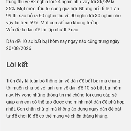
trúng thu về 83 nghìn lời 24 nghìn như vậy lời
36
/
39
là
35%. Một mức đầu tư cũng quá hời. Nhưng nếu tỉ lệ 1 ăn
99 thì sao bỏ ra 60 nghìn thu về 90 nghìn lời 30 nghìn như
vậy lãi trên 59%. Một con số cao không tưởng.
Vấn đề là dàn đề thì lập như thế nào.
Dàn đề 10 số bất bại hôm nay ngày nào cũng trúng ngày
20/08/2026
Lời kết
Trên đây là toàn bộ thông tin về dàn đề bất bại mà chúng
tôi muốn chia sẻ với anh em về dàn đề 10 số bất bại hôm
nay. Hy vọng những thông tin mà chúng tôi cung cấp sẽ
giúp anh em có thể tạo được cho mình một dàn đề phù hợp
nhất. Còn chần chừ gì mà không áp dụng ngay dàn đề bất
tử để chơi lô đề có thể mang về chiến thắng khủng.