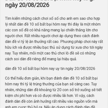
ngày 20/08/2026
Tìm kiếm những cách chơi xổ số cho anh em sao cho hợp
lý nhất dàn đề 10 số bất bại hôm nay thì đây là một nhóm
các con số đề có khả năng mang lại chiến thắng lớn cho
người chơi. Rất nhiều người chơi áp dụng theo cách đánh
dàn đề vì tỷ lệ ăn thưởng rất cao. Phương pháp chơi này rất
hữu ích và được nhiều bạc thủ sử dụng từ xưa cho tới ngày
nay. Tuy nhiên, mỗi một cao thủ chơi lô đề sẽ có những
cách soi dàn đề riêng để mang lại hiệu quả.
dàn đề 10 số bất bại hôm nay uy tin ngày 20/08/2026
Có thể hiểu đơn giản, khi bạn đánh dàn đề 10 số bất bại
hôm nay thì tỷ lệ trúng thưởng của bạn sẽ càng cao. Tuy
nhiên, những dàn đề khoảng từ 20 con số trở xuống sẽ tiết
kiệm chi phí hơn và có được nhiều lãi hơn. Vì vậy, cách
đánh dàn đề còn ảnh hưởng rất nhiều vào nguồn vốn mà
anh em cược thủ bỏ ra. Nếu áp dụng cách đánh dàn đề