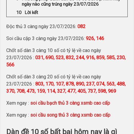
ngày nào cũng trúng ngày 23/07/2026
Lời kết
Độc thủ 3 càng ngày 23/07/2026:
082
Soi cầu cặp 3 càng ngày 23/07/2026:
926, 146
Chốt số dàn 3 càng 10 số có tỷ lệ về cao ngày
23/07/2026 :
031, 690, 523, 832, 244, 916, 859, 585, 230,
566
Chốt số dàn 3 càng 20 số có tỷ lệ về cao ngày
23/07/2026 :
803, 170, 107, 878, 890, 237, 074, 563, 488,
370, 708, 473, 159, 114, 327, 477, 405, 737, 598, 969
Xem ngay :
soi cầu bạch thủ 3 càng xsmb cao cấp
Xem ngay :
soi cầu song thủ 3 càng xsmb cao cấp
Dàn đề 10 số bất bại hôm nay là gì