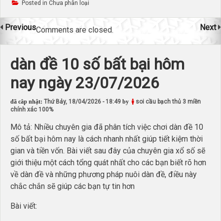
Posted in Chưa phân loại
Previous
Next
Comments are closed.
dàn đề 10 số bất bại hôm
nay ngày 23/07/2026
đã câp nhật:
Thứ Bảy, 18/04/2026 - 18:49
by
soi cầu bạch thủ 3 miền
chính xác 100%
Mô tả: Nhiều chuyên gia đã phân tích việc chơi dàn đề 10
số bất bại hôm nay là cách nhanh nhất giúp tiết kiệm thời
gian và tiền vốn. Bài viết sau đây của chuyên gia xổ số sẽ
giới thiệu một cách tổng quát nhất cho các bạn biết rõ hơn
về dàn đề và những phương pháp nuôi dàn đề, điều này
chắc chắn sẽ giúp các bạn tự tin hơn
Bài viết: