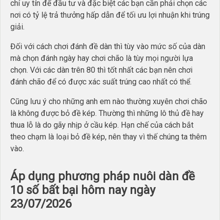
chỉ uy tín để đầu tư và đặc biệt các bạn cần phải chọn các
nơi có tỷ lệ trả thưởng hấp dẫn để tối ưu lợi nhuận khi trúng
giải.
Đối với cách chơi đánh đề dàn thì tùy vào mức số của dàn
mà chọn đánh ngày hay chơi chão là tùy mọi người lựa
chọn. Với các dàn trên 80 thì tốt nhất các bạn nên chơi
đánh chão để có được xác suất trúng cao nhất có thể.
Cũng lưu ý cho những anh em nào thường xuyên chơi chão
là không được bỏ đề kép. Thường thì những lô thủ đề hay
thua lỗ là do gãy nhịp ở cầu kép. Hạn chế của cách bắt
theo chạm là loại bỏ đề kép, nên thay vì thế chúng ta thêm
vào.
Áp dụng phương pháp nuôi dàn đề
10 số bất bại hôm nay ngày
23/07/2026