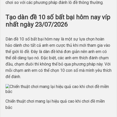
chơi so với các phương pháp đánh lô đề thông thường.
Tạo dàn đề 10 số bất bại hôm nay víp
nhất ngày 23/07/2026
Dàn đề 10 số bất bại hôm nay là một sự lựa chọn hoàn
hảo dành cho tất cả anh em cược thủ khi mới tham gia vào
thế giới lô đề. Đây là dàn đề khá đơn giản nên anh em có
thể dễ dàng tạo nó. Đặc biệt, các anh em thích đánh chạm
đầu, chạm đuôi thì không thể bỏ qua phương pháp này. Với
mỗi chạm anh em có thể chọn 10 con số mà mình yêu thích
để đánh.
Chiến thuật chơi mang lại hiệu quả cao khi chơi đề miền
bắc