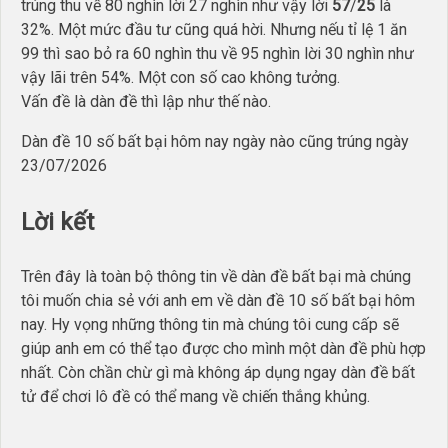
trúng thu về 80 nghìn lời 27 nghìn như vậy lời
57
/
25
là
32%. Một mức đầu tư cũng quá hời. Nhưng nếu tỉ lệ 1 ăn
99 thì sao bỏ ra 60 nghìn thu về 95 nghìn lời 30 nghìn như
vậy lãi trên 54%. Một con số cao không tưởng.
Vấn đề là dàn đề thì lập như thế nào.
Dàn đề 10 số bất bại hôm nay ngày nào cũng trúng ngày
23/07/2026
Lời kết
Trên đây là toàn bộ thông tin về dàn đề bất bại mà chúng
tôi muốn chia sẻ với anh em về dàn đề 10 số bất bại hôm
nay. Hy vọng những thông tin mà chúng tôi cung cấp sẽ
giúp anh em có thể tạo được cho mình một dàn đề phù hợp
nhất. Còn chần chừ gì mà không áp dụng ngay dàn đề bất
tử để chơi lô đề có thể mang về chiến thắng khủng.