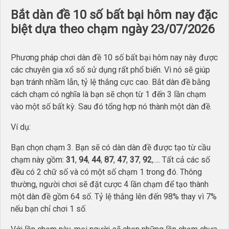
Bắt dàn đề 10 số bất bại hôm nay đặc
biệt dựa theo chạm ngày 23/07/2026
Phương pháp chơi dàn đề 10 số bất bại hôm nay này được
các chuyên gia xổ số sử dụng rất phổ biến. Vì nó sẽ giúp
bạn tránh nhầm lẫn, tỷ lệ thắng cực cao. Bắt dàn đề bằng
cách chạm có nghĩa là bạn sẽ chọn từ 1 đến 3 lần chạm
vào một số bất kỳ. Sau đó tổng hợp nó thành một dàn đề.
Ví dụ:
Bạn chọn chạm 3. Bạn sẽ có dàn dàn đề được tạo từ cầu
chạm này gồm:
31
,
94
,
44
,
87
,
47
,
37
,
92
,…. Tất cả các số
đều có 2 chữ số và có một số chạm 1 trong đó. Thông
thường, người chơi sẽ đặt cược 4 lần chạm để tạo thành
một dàn đề gồm 64 số. Tỷ lệ thắng lên đến 98% thay vì 7%
nếu bạn chỉ chơi 1 số.