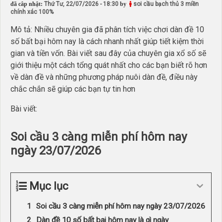
đã câp nhật:
Thứ Tư, 22/07/2026 - 18:30
by
soi cầu bạch thủ 3 miền
chính xác 100%
Mô tả: Nhiều chuyên gia đã phân tích việc chơi dàn đề 10
số bất bại hôm nay là cách nhanh nhất giúp tiết kiệm thời
gian và tiền vốn. Bài viết sau đây của chuyên gia xổ số sẽ
giới thiệu một cách tổng quát nhất cho các bạn biết rõ hơn
về dàn đề và những phương pháp nuôi dàn đề, điều này
chắc chắn sẽ giúp các bạn tự tin hơn
Bài viết:
Soi cầu 3 càng miễn phí hôm nay
ngày 23/07/2026
Mục lục
Soi cầu 3 càng miễn phí hôm nay ngày 23/07/2026
Dàn đề 10 số bất bại hôm nay là gì ngày