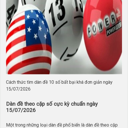
Cách thức tìm dàn đề 10 số bất bại khá đơn giản ngày
15/07/2026
Dàn đề theo cặp số cực kỳ chuẩn ngày
15/07/2026
Một trong những loại dàn đề phổ biến là dàn đề theo cặp