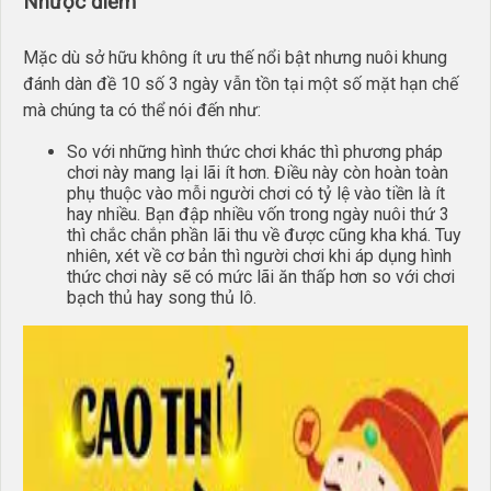
Nhược điểm
Mặc dù sở hữu không ít ưu thế nổi bật nhưng nuôi khung
đánh dàn đề 10 số 3 ngày vẫn tồn tại một số mặt hạn chế
mà chúng ta có thể nói đến như:
So với những hình thức chơi khác thì phương pháp
chơi này mang lại lãi ít hơn. Điều này còn hoàn toàn
phụ thuộc vào mỗi người chơi có tỷ lệ vào tiền là ít
hay nhiều. Bạn đập nhiều vốn trong ngày nuôi thứ 3
thì chắc chắn phần lãi thu về được cũng kha khá. Tuy
nhiên, xét về cơ bản thì người chơi khi áp dụng hình
thức chơi này sẽ có mức lãi ăn thấp hơn so với chơi
bạch thủ hay song thủ lô.