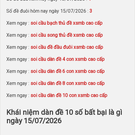
Số đề đuôi hôm nay ngày 15/07/2026 :
3
Xem ngay :
soi cầu bạch thủ đề xsmb cao cấp
Xem ngay :
soi cầu song thủ đề xsmb cao cấp
Xem ngay :
soi cầu đề đầu đuôi xsmb cao cấp
Xem ngay :
soi cầu dàn đề 4 con xsmb cao cấp
Xem ngay :
soi cầu dàn đề 6 con xsmb cao cấp
Xem ngay :
soi cầu dàn đề 8 con xsmb cao cấp
Xem ngay :
soi cầu dàn đề 10 con xsmb cao cấp
Khái niệm dàn đề 10 số bất bại là gì
ngày 15/07/2026