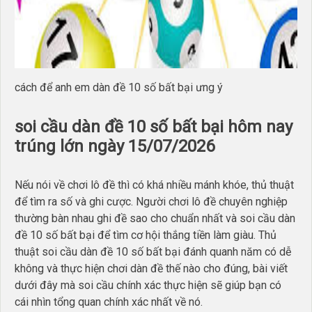
cách để anh em dàn đề 10 số bất bại ưng ý
soi cầu dàn đề 10 số bất bại hôm nay
trúng lớn ngày 15/07/2026
Nếu nói về chơi lô đề thì có khá nhiều mánh khóe, thủ thuật
để tìm ra số và ghi cược. Người chơi lô đề chuyên nghiệp
thường bàn nhau ghi đề sao cho chuẩn nhất và soi cầu dàn
đề 10 số bất bại để tìm cơ hội thắng tiền làm giàu. Thủ
thuật soi cầu dàn đề 10 số bất bại đánh quanh năm có dễ
không và thực hiện chơi dàn đề thế nào cho đúng, bài viết
dưới đây mà soi cầu chính xác thực hiện sẽ giúp bạn có
cái nhìn tổng quan chính xác nhất về nó.