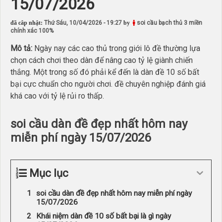
15/07/2026
đã câp nhật:
Thứ Sáu, 10/04/2026 - 19:27
by
soi cầu bạch thủ 3 miền
chính xác 100%
Mô tả:
Ngày nay các cao thủ trong giới lô đề thường lựa
chọn cách chơi theo dàn để nâng cao tỷ lệ giành chiến
thắng. Một trong số đó phải kể đến là dàn đề 10 số
bất
bại cực chuẩn cho người chơi. đề chuyên nghiệp đánh giá
khá cao với tỷ lệ rủi ro thấp.
soi cầu dàn đề đẹp nhất hôm nay
miễn phí ngày 15/07/2026
Mục lục
soi cầu dàn đề đẹp nhất hôm nay miễn phí ngày
15/07/2026
Khái niệm dàn đề 10 số bất bại là gì ngày