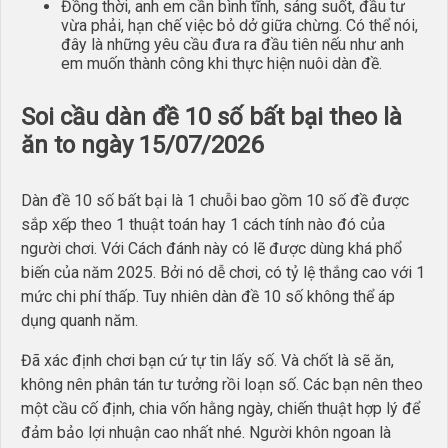
Đồng thời, anh em cần bình tĩnh, sáng suốt, đầu tư
vừa phải, hạn chế việc bỏ dở giữa chừng. Có thể nói,
đây là những yêu cầu đưa ra đầu tiên nếu như anh
em muốn thành công khi thực hiện nuôi dàn đề.
Soi cầu dàn đề 10 số bất bại theo là
ăn to ngày 15/07/2026
Dàn đề 10 số bất bại là 1 chuỗi bao gồm 10 số đề được
sắp xếp theo 1 thuật toán hay 1 cách tính nào đó của
người chơi. Với Cách đánh này có lẽ được dùng khá phổ
biến của năm 2025. Bởi nó dễ chơi, có tỷ lệ thắng cao với 1
mức chi phí thấp. Tuy nhiên dàn đề 10 số không thể áp
dụng quanh năm.
Đã xác định chơi bạn cứ tự tin lấy số. Và chốt là sẽ ăn,
không nên phân tán tư tưởng rồi loạn số. Các bạn nên theo
một cầu cố định, chia vốn hằng ngày, chiến thuật hợp lý để
đảm bảo lợi nhuận cao nhất nhé. Người khôn ngoan là