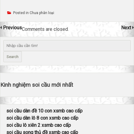
Posted in Chưa phân loại
Previous
Next
Comments are closed.
Search
Kinh nghiệm soi cầu mới nhất
soi cầu dàn đề 10 con xsmb cao cấp
soi cầu dàn lô 8 con xsmb cao cấp
soi cầu lô xiên 2 xsmb cao cấp
soi cầu song thủ đề xsmb cao cấp