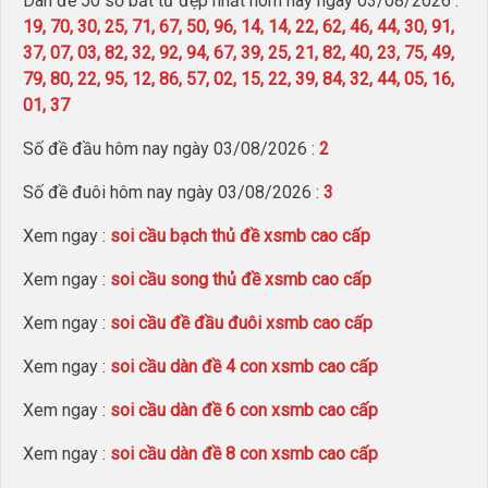
Dàn đề 50 số bất tử đẹp nhất hôm nay ngày 03/08/2026 :
19, 70, 30, 25, 71, 67, 50, 96, 14, 14, 22, 62, 46, 44, 30, 91,
37, 07, 03, 82, 32, 92, 94, 67, 39, 25, 21, 82, 40, 23, 75, 49,
79, 80, 22, 95, 12, 86, 57, 02, 15, 22, 39, 84, 32, 44, 05, 16,
01, 37
Số đề đầu hôm nay ngày 03/08/2026 :
2
Số đề đuôi hôm nay ngày 03/08/2026 :
3
Xem ngay :
soi cầu bạch thủ đề xsmb cao cấp
Xem ngay :
soi cầu song thủ đề xsmb cao cấp
Xem ngay :
soi cầu đề đầu đuôi xsmb cao cấp
Xem ngay :
soi cầu dàn đề 4 con xsmb cao cấp
Xem ngay :
soi cầu dàn đề 6 con xsmb cao cấp
Xem ngay :
soi cầu dàn đề 8 con xsmb cao cấp