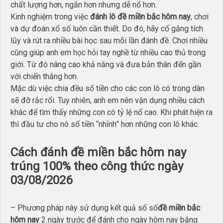
chất lượng hơn, ngắn hơn nhưng dễ nổ hơn.
Kinh nghiệm trong việc
đánh lô đề miền bắc hôm nay
, chơi
và dự đoán xổ số luôn cần thiết. Do đó, hãy cố gắng tích
lũy và rút ra nhiều bài học sau mỗi lần đánh đề. Chơi nhiều
cũng giúp anh em học hỏi tay nghề từ nhiều cao thủ trong
giới. Từ đó nâng cao khả năng và đưa bản thân đến gần
với chiến thắng hơn.
Mặc dù việc chia đều số tiền cho các con lô có trong dàn
sẽ đỡ rắc rối. Tuy nhiên, anh em nên vận dụng nhiều cách
khác để tìm thấy những con có tỷ lệ nổ cao. Khi phát hiện ra
thì đầu tư cho nó số tiền “nhỉnh” hơn những con lô khác.
Cách đánh đề miền bắc hôm nay
trúng 100% theo công thức ngày
03/08/2026
– Phương pháp này sử dụng kết quả số số
đề miền bắc
hôm nay
2 ngày trước để đánh cho ngày hôm nay bằng