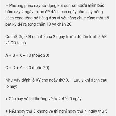
– Phương pháp này sử dụng kết quả số số
đề miền bắc
hôm nay
2 ngày trước để đánh cho ngày hôm nay bằng
cách cộng tổng số hàng đơn vị với hàng chục cùng một số
bất kỳ để ra tổng chẵn 10 và chẵn 20.
Cụ thể: Gọi kết quả để của 2 ngày trước đó lần lượt là AB
và CD ta có:
A + B + X = 10 (hoặc 20)
C + D + Y = 20 (hoặc 20)
Như vậy đánh lô XY cho ngày thứ 3. – Lưu ý khi đánh cầu
lô này:
+ Cầu này về thì thường về từ 2 đến 0 ngày.
+ Nếu ngày thứ 3 không về thì nghỉ ngày thứ 4, ngày thứ 5