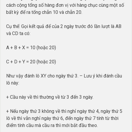
cách cộng tổng số hàng đơn vị với hàng chục cùng một số
bất kỳ để ra tổng chẵn 10 và chẵn 20.
Cụ thể: Gọi kết quả để của 2 ngày trước đó lần lượt là AB
và CD ta có:
A + B + X = 10 (hoặc 20)
C + D + Y = 20 (hoặc 20)
Như vậy đánh lô XY cho ngày thứ 3. – Lưu ý khi đánh cầu
lô này:
+ Cầu này về thì thường về từ 3 đến 3 ngày.
+ Nếu ngày thứ 3 không về thì nghỉ ngày thứ 4, ngày thứ 5
lô về thì vẫn nghỉ ngày thứ 6, đến ngày thứ 7 tính từ thời
điểm tính cầu mà cầu ra thì mới bắt đầu theo.