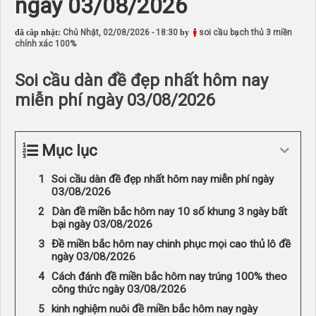
ngày 03/08/2026
đã câp nhật:
Chủ Nhật, 02/08/2026 - 18:30
by
soi cầu bạch thủ 3 miền
chính xác 100%
Soi cầu dàn đề đẹp nhất hôm nay
miễn phí ngày 03/08/2026
Mục lục
Soi cầu dàn đề đẹp nhất hôm nay miễn phí ngày
03/08/2026
Dàn đề miền bắc hôm nay 10 số khung 3 ngày bất
bại ngày 03/08/2026
Đề miền bắc hôm nay chinh phục mọi cao thủ lô đề
ngày 03/08/2026
Cách đánh đề miền bắc hôm nay trúng 100% theo
công thức ngày 03/08/2026
kinh nghiệm nuôi đề miền bắc hôm nay ngày