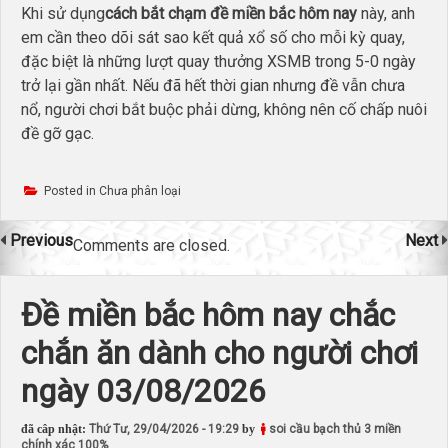
Khi sử dụng
cách bắt chạm đề miền bắc hôm nay
này, anh
em cần theo dõi sát sao kết quả xổ số cho mỗi kỳ quay,
đặc biệt là những lượt quay thưởng XSMB trong 5-0 ngày
trở lại gần nhất. Nếu đã hết thời gian nhưng đề vẫn chưa
nổ, người chơi bắt buộc phải dừng, không nên cố chấp nuôi
đề gỡ gạc.
Posted in Chưa phân loại
Previous
Next
Comments are closed.
Đề miền bắc hôm nay chắc
chắn ăn dành cho người chơi
ngày 03/08/2026
đã câp nhật:
Thứ Tư, 29/04/2026 - 19:29
by
soi cầu bạch thủ 3 miền
chính xác 100%