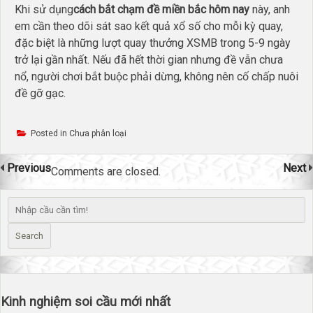
Khi sử dụng
cách bắt chạm đề miền bắc hôm nay
này, anh
em cần theo dõi sát sao kết quả xổ số cho mỗi kỳ quay,
đặc biệt là những lượt quay thưởng XSMB trong 5-9 ngày
trở lại gần nhất. Nếu đã hết thời gian nhưng đề vẫn chưa
nổ, người chơi bắt buộc phải dừng, không nên cố chấp nuôi
đề gỡ gạc.
Posted in Chưa phân loại
Previous
Next
Comments are closed.
Search
Kinh nghiệm soi cầu mới nhất