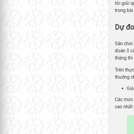
tôi giải 
trong bài
Dự đo
Sân chơi 
đoán 3 cà
thắng thì
Trên thực
thưởng c
Giả
Các mức t
cao nhất 