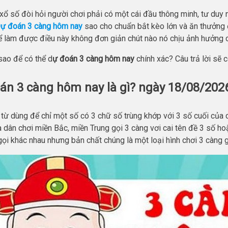
xổ số đòi hỏi người chơi phải có một cái đầu thông minh, tư duy 
ự đoán 3 càng hôm nay
sao cho chuẩn bắt kèo lớn và ăn thưởng
 làm được điều này không đơn giản chút nào nó chịu ảnh hưởng củ
sao để có thể d
ự đoán 3 càng hôm nay
chính xác? Câu trả lời sẽ c
án 3 càng hôm nay là gì? ngày 18/08/202
 từ dùng để chỉ một số có 3 chữ số trùng khớp với 3 số cuối của 
 dân chơi miền Bắc, miền Trung gọi 3 càng vơi cai tên đề 3 số ho
ọi khác nhau nhưng bản chất chúng là một loại hình chơi 3 càng 