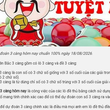
 đoán 3 càng hôm nay chuẩn 100% ngày 18/08/2026
.
ền Bắc 3 càng gồm có lô 3 càng và đề 3 càng:
3 càng là con số có 3 chữ số giống với 3 số cuối của các giải tron
ó 2 chữ số).
3 càng là từ dùng chỉ số có 3 chữ số trùng với 3 số cuối của giả
3 càng hôm nay
là công việc của các lô đề thủ bằng cách sử dụ
ố mang tính chính xác cao để có thể dự đoán con số 3 càng ra v
để dự đoán 3 càng chính xác là điều mà mọi anh em lô đề thủ đề