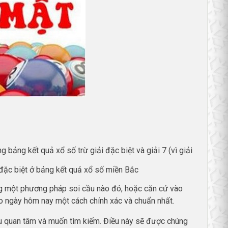
g bảng kết quả xổ số trừ giải đặc biệt và giải 7 (vì giải
i đặc biệt ở bảng kết quả xổ số miền Bắc
ng một phương pháp soi cầu nào đó, hoặc căn cứ vào
ào ngày hôm nay một cách chính xác và chuẩn nhất.
u quan tâm và muốn tìm kiếm. Điều này sẽ được chúng