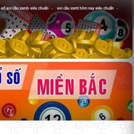
 số soi cầu xsmb siêu chuẩn
soi cầu xsmt hôm nay siêu chuẩn