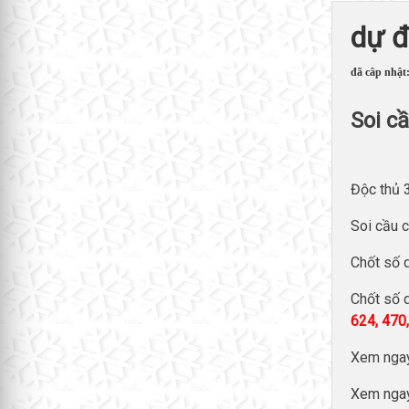
dự đ
đã câp nhật
Soi c
Độc thủ 
Soi cầu 
Chốt số 
Chốt số 
624, 470,
Xem ngay
Xem ngay