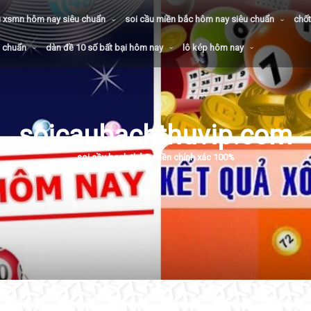
u xsmn hôm nay siêu chuẩn
soi cầu miền bắc hôm nay siêu chuẩn
chốt
u chuẩn
dàn đề 10 số bất bại hôm nay
lô kép hôm nay
soicaubachthuvip.com
soi cầu bạch thủ 3 miền chính xác 100%