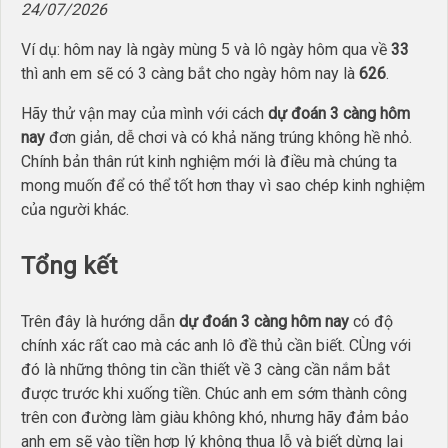
24/07/2026
Ví dụ: hôm nay là ngày mùng 5 và lô ngày hôm qua về
33
thì anh em sẽ có 3 càng bắt cho ngày hôm nay là
626
.
Hãy thử vận may của mình với cách
dự đoán 3 càng hôm
nay
đơn giản, dễ chơi và có khả năng trúng không hề nhỏ.
Chính bản thân rút kinh nghiệm mới là điều mà chúng ta
mong muốn để có thể tốt hơn thay vì sao chép kinh nghiệm
của người khác.
Tổng kết
Trên đây là hướng dẫn
dự đoán 3 càng hôm nay
có độ
chính xác rất cao mà các anh lô đề thủ cần biết. CÙng với
đó là những thông tin cần thiết về 3 càng cần nắm bắt
được trước khi xuống tiền. Chúc anh em sớm thành công
trên con đường làm giàu không khó, nhưng hãy đảm bảo
anh em sẽ vào tiền hợp lý không thua lỗ và biết dừng lại