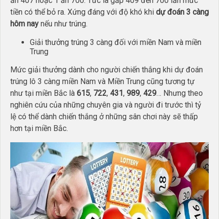
ăn 407 hoặc 1 ăn 700. Tức là gấp 409 đến 700 lần mức
tiền có thể bỏ ra. Xứng đáng với độ khó khi
dự đoán 3 càng
hôm nay
nếu như trúng.
Giải thưởng trúng 3 càng đối với miền Nam và miền
Trung
Mức giải thưởng dành cho người chiến thắng khi dự đoán
trúng lô 3 càng miền Nam và Miền Trung cũng tương tự
như tại miền Bắc là
615
,
722
,
431
,
989
,
429
… Nhưng theo
nghiên cứu của những chuyên gia và người đi trước thì tỷ
lệ có thể dành chiến thắng ở những sân chơi này sẽ thấp
hơn tại miền Bắc.