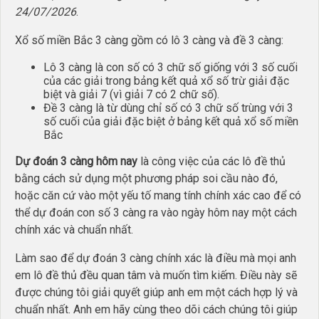
24/07/2026
.
Xổ số miền Bắc 3 càng gồm có lô 3 càng và đề 3 càng:
Lô 3 càng là con số có 3 chữ số giống với 3 số cuối
của các giải trong bảng kết quả xổ số trừ giải đặc
biệt và giải 7 (vì giải 7 có 2 chữ số).
Đề 3 càng là từ dùng chỉ số có 3 chữ số trùng với 3
số cuối của giải đặc biệt ở bảng kết quả xổ số miền
Bắc
Dự đoán 3 càng hôm nay
là công việc của các lô đề thủ
bằng cách sử dụng một phương pháp soi cầu nào đó,
hoặc căn cứ vào một yếu tố mang tính chính xác cao để có
thể dự đoán con số 3 càng ra vào ngày hôm nay một cách
chính xác và chuẩn nhất.
Làm sao để dự đoán 3 càng chính xác là điều mà mọi anh
em lô đề thủ đều quan tâm và muốn tìm kiếm. Điều này sẽ
được chúng tôi giải quyết giúp anh em một cách hợp lý và
chuẩn nhất. Anh em hãy cùng theo dõi cách chúng tôi giúp