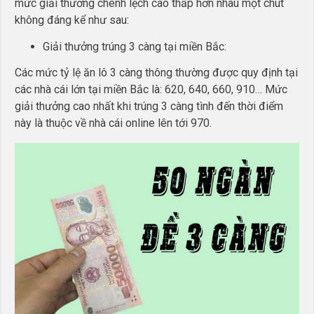
mức giải thưởng chênh lệch cao thấp hơn nhau một chút
không đáng kể như sau:
Giải thưởng trúng 3 càng tại miền Bắc:
Các mức tỷ lệ ăn lô 3 càng thông thường được quy định tại
các nhà cái lớn tại miền Bắc là: 620, 640, 660, 910… Mức
giải thưởng cao nhất khi trúng 3 càng tình đến thời điểm
này là thuộc về nhà cái online lên tới 970.