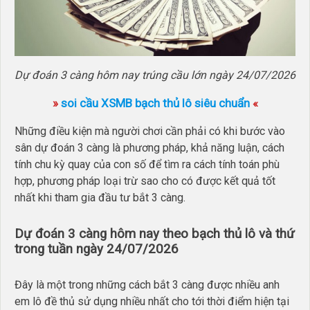
Dự đoán 3 càng hôm nay trúng cầu lớn ngày 24/07/2026
»
soi cầu XSMB bạch thủ lô siêu chuẩn
«
Những điều kiện mà người chơi cần phải có khi bước vào
sân dự đoán 3 càng là phương pháp, khả năng luận, cách
tính chu kỳ quay của con số để tìm ra cách tính toán phù
hợp, phương pháp loại trừ sao cho có được kết quả tốt
nhất khi tham gia đầu tư bắt 3 càng.
Dự đoán 3 càng hôm nay theo bạch thủ lô và thứ
trong tuần ngày 24/07/2026
Đây là một trong những cách bắt 3 càng được nhiều anh
em lô đề thủ sử dụng nhiều nhất cho tới thời điểm hiện tại