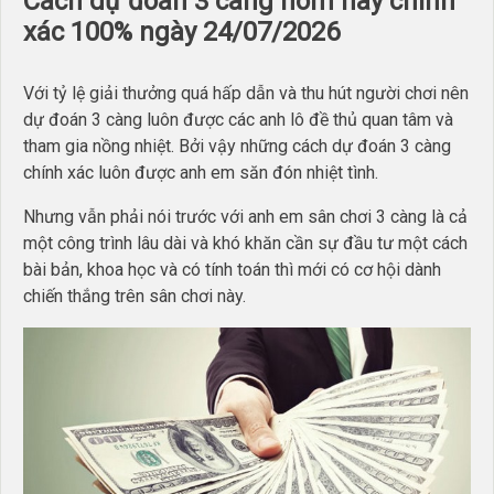
Cách dự đoán 3 càng hôm nay chính
xác 100% ngày 24/07/2026
Với tỷ lệ giải thưởng quá hấp dẫn và thu hút người chơi nên
dự đoán 3 càng luôn được các anh lô đề thủ quan tâm và
tham gia nồng nhiệt. Bởi vậy những cách dự đoán 3 càng
chính xác luôn được anh em săn đón nhiệt tình.
Nhưng vẫn phải nói trước với anh em sân chơi 3 càng là cả
một công trình lâu dài và khó khăn cần sự đầu tư một cách
bài bản, khoa học và có tính toán thì mới có cơ hội dành
chiến thắng trên sân chơi này.