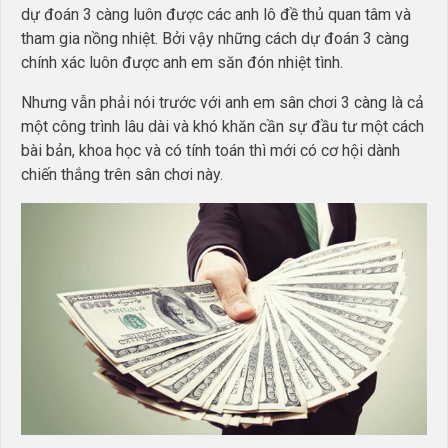
dự đoán 3 càng luôn được các anh lô đề thủ quan tâm và
tham gia nồng nhiệt. Bởi vậy những cách dự đoán 3 càng
chính xác luôn được anh em săn đón nhiệt tình.
Nhưng vẫn phải nói trước với anh em sân chơi 3 càng là cả
một công trình lâu dài và khó khăn cần sự đầu tư một cách
bài bản, khoa học và có tính toán thì mới có cơ hội dành
chiến thắng trên sân chơi này.