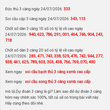
Độc thủ 3 càng ngày 24/07/2026:
333
Soi cầu cặp 3 càng ngày 24/07/2026:
343, 113
Chốt số dàn 3 càng 10 số có tỷ lệ về cao ngày
24/07/2026 :
940, 623, 786, 291, 001, 464, 746, 904, 243,
718
Chốt số dàn 3 càng 20 số có tỷ lệ về cao ngày
24/07/2026 :
283, 471, 743, 338, 529, 476, 742, 944, 277,
938, 461, 625, 789, 603, 303, 438, 766, 769, 070, 490
Xem ngay :
soi cầu bạch thủ 3 càng xsmb cao cấp
Xem ngay :
soi cầu song thủ 3 càng xsmb cao cấp
mô tả:Dự đoán 3 càng là gì? Làm sao để dự đoán 3 càng
hôm nay chính xác 100%, tất cả sẽ có trong bài viết này.
Hãy cùng theo dõi nhé.