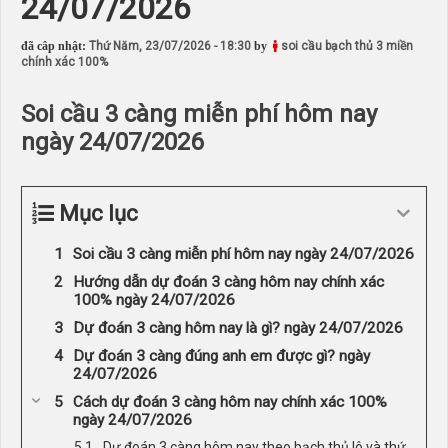
24/07/2026
đã câp nhật:
Thứ Năm, 23/07/2026 - 18:30
by
soi cầu bạch thủ 3 miền
chính xác 100%
Soi cầu 3 càng miễn phí hôm nay
ngày 24/07/2026
Mục lục
Soi cầu 3 càng miễn phí hôm nay ngày 24/07/2026
Hướng dẫn dự đoán 3 càng hôm nay chính xác
100% ngày 24/07/2026
Dự đoán 3 càng hôm nay là gì? ngày 24/07/2026
Dự đoán 3 càng đúng anh em được gì? ngày
24/07/2026
Cách dự đoán 3 càng hôm nay chính xác 100%
ngày 24/07/2026
Dự đoán 3 càng hôm nay theo bạch thủ lô và thứ