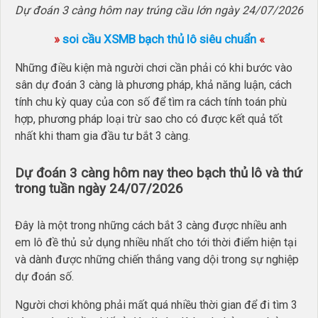
Dự đoán 3 càng hôm nay trúng cầu lớn ngày 24/07/2026
»
soi cầu XSMB bạch thủ lô siêu chuẩn
«
Những điều kiện mà người chơi cần phải có khi bước vào
sân dự đoán 3 càng là phương pháp, khả năng luận, cách
tính chu kỳ quay của con số để tìm ra cách tính toán phù
hợp, phương pháp loại trừ sao cho có được kết quả tốt
nhất khi tham gia đầu tư bắt 3 càng.
Dự đoán 3 càng hôm nay theo bạch thủ lô và thứ
trong tuần ngày 24/07/2026
Đây là một trong những cách bắt 3 càng được nhiều anh
em lô đề thủ sử dụng nhiều nhất cho tới thời điểm hiện tại
và dành được những chiến thắng vang dội trong sự nghiệp
dự đoán số.
Người chơi không phải mất quá nhiều thời gian để đi tìm 3