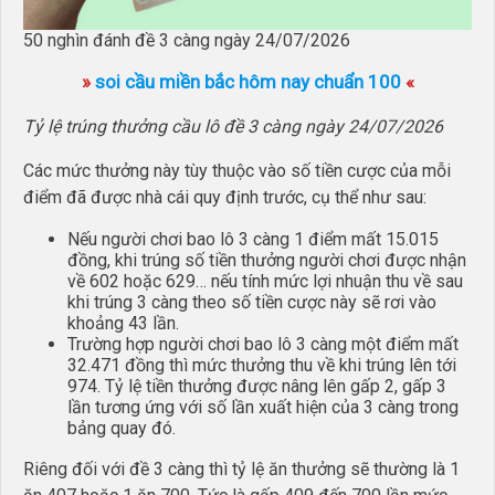
50 nghìn đánh đề 3 càng ngày 24/07/2026
»
soi cầu miền bắc hôm nay chuẩn 100
«
Tỷ lệ trúng thưởng cầu lô đề 3 càng ngày 24/07/2026
Các mức thưởng này tùy thuộc vào số tiền cược của mỗi
điểm đã được nhà cái quy định trước, cụ thể như sau:
Nếu người chơi bao lô 3 càng 1 điểm mất 15.015
đồng, khi trúng số tiền thưởng người chơi được nhận
về 602 hoặc 629… nếu tính mức lợi nhuận thu về sau
khi trúng 3 càng theo số tiền cược này sẽ rơi vào
khoảng 43 lần.
Trường hợp người chơi bao lô 3 càng một điểm mất
32.471 đồng thì mức thưởng thu về khi trúng lên tới
974. Tỷ lệ tiền thưởng được nâng lên gấp 2, gấp 3
lần tương ứng với số lần xuất hiện của 3 càng trong
bảng quay đó.
Riêng đối với đề 3 càng thì tỷ lệ ăn thưởng sẽ thường là 1