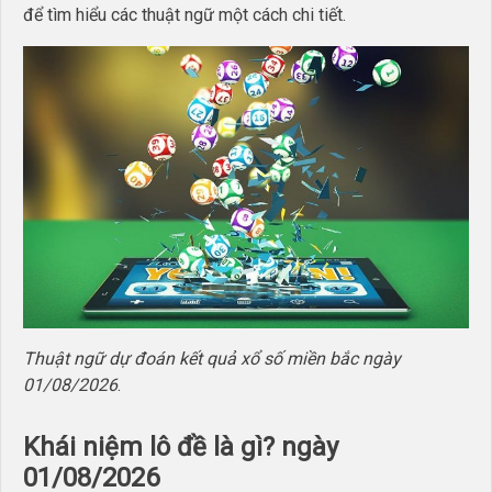
để tìm hiểu các thuật ngữ một cách chi tiết.
Thuật ngữ dự đoán kết quả xổ số miền bắc ngày
01/08/2026
.
Khái niệm lô đề là gì? ngày
01/08/2026