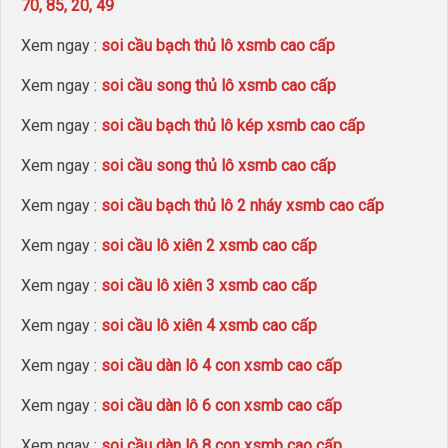
70, 85, 20, 49
Xem ngay :
soi cầu bạch thủ lô xsmb cao cấp
Xem ngay :
soi cầu song thủ lô xsmb cao cấp
Xem ngay :
soi cầu bạch thủ lô kép xsmb cao cấp
Xem ngay :
soi cầu song thủ lô xsmb cao cấp
Xem ngay :
soi cầu bạch thủ lô 2 nháy xsmb cao cấp
Xem ngay :
soi cầu lô xiên 2 xsmb cao cấp
Xem ngay :
soi cầu lô xiên 3 xsmb cao cấp
Xem ngay :
soi cầu lô xiên 4 xsmb cao cấp
Xem ngay :
soi cầu dàn lô 4 con xsmb cao cấp
Xem ngay :
soi cầu dàn lô 6 con xsmb cao cấp
Xem ngay :
soi cầu dàn lô 8 con xsmb cao cấp