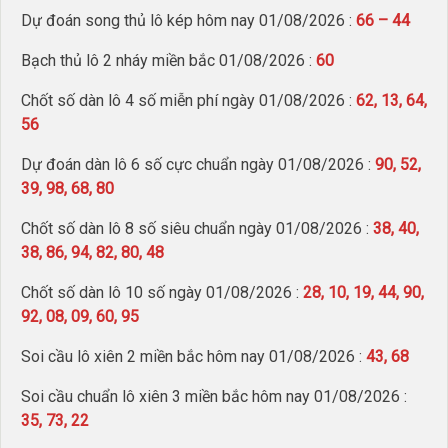
Dự đoán song thủ lô kép hôm nay 01/08/2026 :
66 – 44
Bạch thủ lô 2 nháy miền bắc 01/08/2026 :
60
Chốt số dàn lô 4 số miễn phí ngày 01/08/2026 :
62, 13, 64,
56
Dự đoán dàn lô 6 số cực chuẩn ngày 01/08/2026 :
90, 52,
39, 98, 68, 80
Chốt số dàn lô 8 số siêu chuẩn ngày 01/08/2026 :
38, 40,
38, 86, 94, 82, 80, 48
Chốt số dàn lô 10 số ngày 01/08/2026 :
28, 10, 19, 44, 90,
92, 08, 09, 60, 95
Soi cầu lô xiên 2 miền bắc hôm nay 01/08/2026 :
43, 68
Soi cầu chuẩn lô xiên 3 miền bắc hôm nay 01/08/2026 :
35, 73, 22