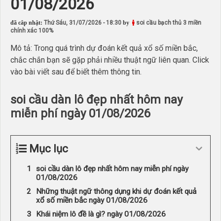
01/08/2026
đã câp nhật:
Thứ Sáu, 31/07/2026 - 18:30
by
soi cầu bạch thủ 3 miền
chính xác 100%
Mô tả: Trong quá trình dự đoán kết quả xổ số miền bắc,
chắc chắn bạn sẽ gặp phải nhiều thuật ngữ liên quan. Click
vào bài viết sau để biết thêm thông tin.
soi cầu dàn lô đẹp nhất hôm nay
miễn phí ngày 01/08/2026
Mục lục
soi cầu dàn lô đẹp nhất hôm nay miễn phí ngày
01/08/2026
Những thuật ngữ thông dụng khi dự đoán kết quả
xổ số miền bắc ngày 01/08/2026
Khái niệm lô đề là gì? ngày 01/08/2026