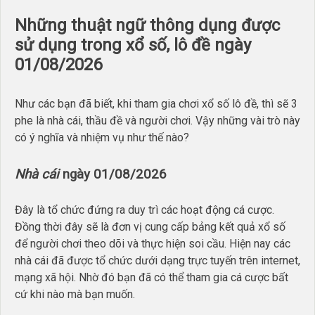
Những thuật ngữ thông dụng được
sử dụng trong xổ số, lô đề ngày
01/08/2026
Như các bạn đã biết, khi tham gia chơi xổ số lô đề, thì sẽ 3
phe là nhà cái, thầu đề và người chơi. Vậy những vài trò này
có ý nghĩa và nhiệm vụ như thế nào?
Nhà cái
ngày 01/08/2026
Đây là tổ chức đứng ra duy trì các hoạt động cá cược.
Đồng thời đây sẽ là đơn vị cung cấp bảng kết quả xổ số
để người chơi theo dõi và thực hiện soi cầu. Hiện nay các
nhà cái đã được tổ chức dưới dạng trực tuyến trên internet,
mạng xã hội. Nhờ đó bạn đã có thể tham gia cá cược bất
cứ khi nào mà bạn muốn.