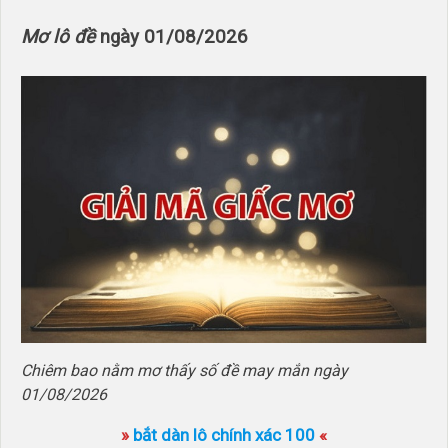
Mơ lô đề
ngày 01/08/2026
Chiêm bao nằm mơ thấy số đề may mắn ngày
01/08/2026
»
bắt dàn lô chính xác 100
«