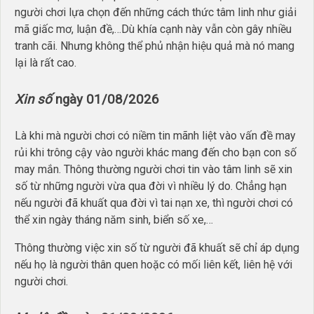
người chơi lựa chọn đến những cách thức tâm linh như giải
mã giấc mơ, luận đề,…Dù khía cạnh này vẫn còn gây nhiều
tranh cãi. Nhưng không thể phủ nhận hiệu quả mà nó mang
lại là rất cao.
Xin số
ngày 01/08/2026
Là khi mà người chơi có niềm tin mãnh liệt vào vấn đề may
rủi khi trông cậy vào người khác mang đến cho bạn con số
may mắn. Thông thường người chơi tin vào tâm linh sẽ xin
số từ những người vừa qua đời vì nhiều lý do. Chẳng hạn
nếu người đã khuất qua đời vì tai nạn xe, thì người chơi có
thể xin ngày tháng năm sinh, biển số xe,…
Thông thường việc xin số từ người đã khuất sẽ chỉ áp dụng
nếu họ là người thân quen hoặc có mối liên kết, liên hệ với
người chơi.