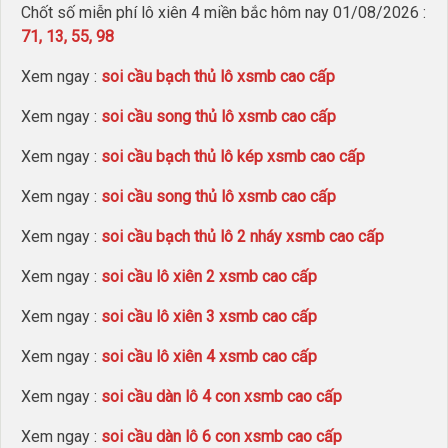
Chốt số miễn phí lô xiên 4 miền bắc hôm nay 01/08/2026 :
71, 13, 55, 98
Xem ngay :
soi cầu bạch thủ lô xsmb cao cấp
Xem ngay :
soi cầu song thủ lô xsmb cao cấp
Xem ngay :
soi cầu bạch thủ lô kép xsmb cao cấp
Xem ngay :
soi cầu song thủ lô xsmb cao cấp
Xem ngay :
soi cầu bạch thủ lô 2 nháy xsmb cao cấp
Xem ngay :
soi cầu lô xiên 2 xsmb cao cấp
Xem ngay :
soi cầu lô xiên 3 xsmb cao cấp
Xem ngay :
soi cầu lô xiên 4 xsmb cao cấp
Xem ngay :
soi cầu dàn lô 4 con xsmb cao cấp
Xem ngay :
soi cầu dàn lô 6 con xsmb cao cấp