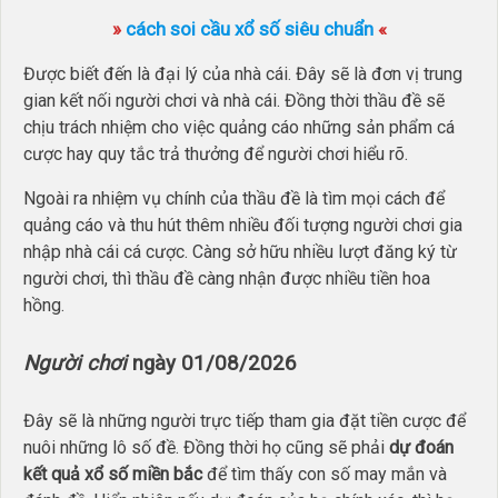
»
cách soi cầu xổ số siêu chuẩn
«
Được biết đến là đại lý của nhà cái. Đây sẽ là đơn vị trung
gian kết nối người chơi và nhà cái. Đồng thời thầu đề sẽ
chịu trách nhiệm cho việc quảng cáo những sản phẩm cá
cược hay quy tắc trả thưởng để người chơi hiểu rõ.
Ngoài ra nhiệm vụ chính của thầu đề là tìm mọi cách để
quảng cáo và thu hút thêm nhiều đối tượng người chơi gia
nhập nhà cái cá cược. Càng sở hữu nhiều lượt đăng ký từ
người chơi, thì thầu đề càng nhận được nhiều tiền hoa
hồng.
Người chơi
ngày 01/08/2026
Đây sẽ là những người trực tiếp tham gia đặt tiền cược để
nuôi những lô số đề. Đồng thời họ cũng sẽ phải
dự đoán
kết quả xổ số miền bắc
để tìm thấy con số may mắn và