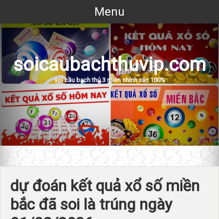
Skip
Menu
to
content
soicaubachthuvip.com
soi cầu bạch thủ 3 miền chính xác 100%
dự đoán kết quả xổ số miền
bắc đã soi là trúng ngày