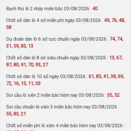
Bạch thủ lô 2 nháy miền bắc 03/08/2026 :
40
Chốt số dàn lô 4 số miễn phí ngày 03/08/2026 :
49, 76, 48,
58
Dự đoán dàn lô 6 số cực chuẩn ngày 03/08/2026 :
74, 74,
31, 59, 83, 13
Chốt số dàn lô 8 số siêu chuẩn ngày 03/08/2026 :
13, 67,
87, 80, 91, 70, 93, 27
Chốt số dàn lô 10 số ngày 03/08/2026 :
61, 85, 41, 38, 69,
72, 16, 15, 11, 03
Soi cầu lô xiên 2 miền bắc hôm nay 03/08/2026 :
35, 52
Soi cầu chuẩn lô xiên 3 miền bắc hôm nay 03/08/2026 :
55, 83, 21
Chốt số miễn phí lô xiên 4 miền bắc hôm nay 03/08/2026 :