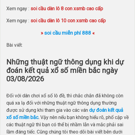
Xem ngay :
soi cầu dàn lô 8 con xsmb cao cấp
Xem ngay :
soi cầu dàn lô 10 con xsmb cao cấp
»
soi cầu miễn phí 888
«
Bài viết:
Những thuật ngữ thông dụng khi dự
đoán kết quả xổ số miền bắc ngày
03/08/2026
Đối với dân chơi xổ số lô đề, thì chắc chắn đã không còn
quá xa lạ đối với những thuật ngữ thông dụng thường
được sử dụng khi tham gia vào các ván
dự đoán kết quả
xổ số miền bắc
.
Vậy nên nếu bạn không hiểu rõ, phổ cập về
các thuật ngữ thì bạn có thể bị nhầm lẫn và mắc phải sai
lầm đáng tiếc. Cũng chúng tôi theo dõi bài viết bên dưới