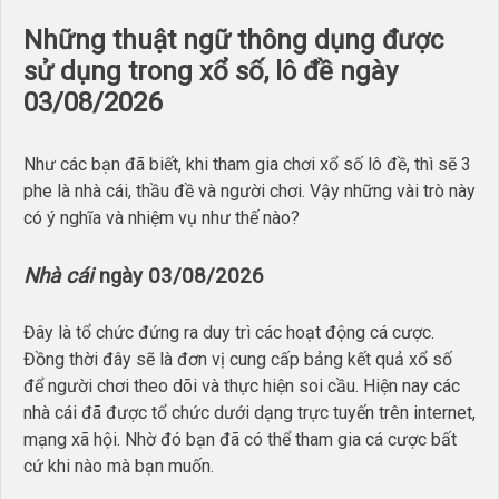
Những thuật ngữ thông dụng được
sử dụng trong xổ số, lô đề ngày
03/08/2026
Như các bạn đã biết, khi tham gia chơi xổ số lô đề, thì sẽ 3
phe là nhà cái, thầu đề và người chơi. Vậy những vài trò này
có ý nghĩa và nhiệm vụ như thế nào?
Nhà cái
ngày 03/08/2026
Đây là tổ chức đứng ra duy trì các hoạt động cá cược.
Đồng thời đây sẽ là đơn vị cung cấp bảng kết quả xổ số
để người chơi theo dõi và thực hiện soi cầu. Hiện nay các
nhà cái đã được tổ chức dưới dạng trực tuyến trên internet,
mạng xã hội. Nhờ đó bạn đã có thể tham gia cá cược bất
cứ khi nào mà bạn muốn.