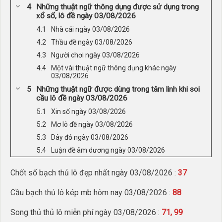
Những thuật ngữ thông dụng được sử dụng trong
xổ số, lô đề ngày 03/08/2026
Nhà cái ngày 03/08/2026
Thầu đề ngày 03/08/2026
Người chơi ngày 03/08/2026
Một vài thuật ngữ thông dụng khác ngày
03/08/2026
Những thuật ngữ được dùng trong tâm linh khi soi
cầu lô đề ngày 03/08/2026
Xin số ngày 03/08/2026
Mơ lô đề ngày 03/08/2026
Dây đỏ ngày 03/08/2026
Luận đề âm dương ngày 03/08/2026
Chốt số bạch thủ lô đẹp nhất ngày 03/08/2026 :
37
Cầu bạch thủ lô kép mb hôm nay 03/08/2026 :
88
Song thủ thủ lô miễn phí ngày 03/08/2026 :
71, 99