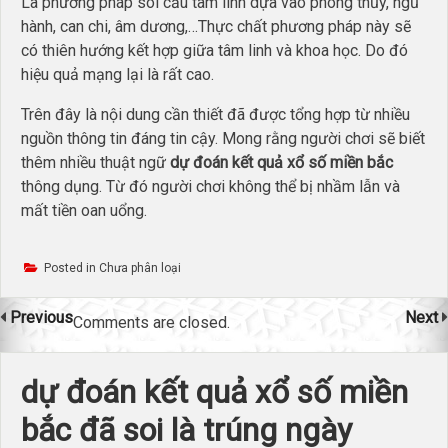
Là phương pháp soi cầu tâm linh dựa vào phong thủy, ngũ
hành, can chi, âm dương,…Thực chất phương pháp này sẽ
có thiên hướng kết hợp giữa tâm linh và khoa học. Do đó
hiệu quả mạng lại là rất cao.
Trên đây là nội dung cần thiết đã được tổng hợp từ nhiều
nguồn thông tin đáng tin cậy. Mong rằng người chơi sẽ biết
thêm nhiều thuật ngữ
dự đoán kết quả xổ số miền bắc
thông dụng. Từ đó người chơi không thể bị nhầm lẫn và
mất tiền oan uổng.
Posted in Chưa phân loại
Previous
Next
Comments are closed.
dự đoán kết quả xổ số miền
bắc đã soi là trúng ngày