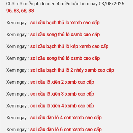
Chốt số miễn phí lô xiên 4 miền bắc hôm nay 03/08/2026 :
96, 83, 68, 38
Xem ngay :
soi cầu bạch thủ lô xsmb cao cấp
Xem ngay :
soi cầu song thủ lô xsmb cao cấp
Xem ngay :
soi cầu bạch thủ lô kép xsmb cao cấp
Xem ngay :
soi cầu song thủ lô xsmb cao cấp
Xem ngay :
soi cầu bạch thủ lô 2 nháy xsmb cao cấp
Xem ngay :
soi cầu lô xiên 2 xsmb cao cấp
Xem ngay :
soi cầu lô xiên 3 xsmb cao cấp
Xem ngay :
soi cầu lô xiên 4 xsmb cao cấp
Xem ngay :
soi cầu dàn lô 4 con xsmb cao cấp
Xem ngay :
soi cầu dàn lô 6 con xsmb cao cấp