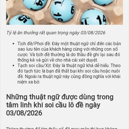
Tỷ lệ ăn thưởng rất quan trọng ngày 03/08/2026
Tịch đề/Phơi đề: Đây một thuật ngữ chỉ đến các bản
sao lưu tên của khách hàng cùng với những con số
cược. Và tịch đề thường là do thầu đề ghi lại sau đó
thống kê và gửi về cho nhà cái xét duyệt.
Tạch soi cầu/Xịt: Đây là thuật ngữ khá dễ hiểu. Theo
đó tạch tức là bạn đã thất bại khi soi cầu hoặc nuôi
đề. Ngoài ra thuật ngữ này cũng đồng nghĩa với khái
niệm xa bờ.
Những thuật ngữ được dùng trong
tâm linh khi soi cầu lô đề ngày
03/08/2026