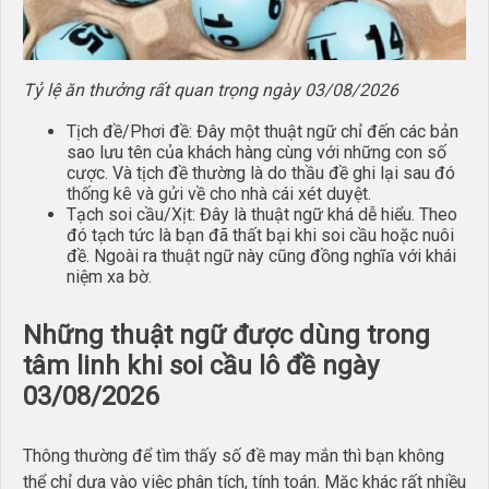
Tỷ lệ ăn thưởng rất quan trọng ngày 03/08/2026
Tịch đề/Phơi đề: Đây một thuật ngữ chỉ đến các bản
sao lưu tên của khách hàng cùng với những con số
cược. Và tịch đề thường là do thầu đề ghi lại sau đó
thống kê và gửi về cho nhà cái xét duyệt.
Tạch soi cầu/Xịt: Đây là thuật ngữ khá dễ hiểu. Theo
đó tạch tức là bạn đã thất bại khi soi cầu hoặc nuôi
đề. Ngoài ra thuật ngữ này cũng đồng nghĩa với khái
niệm xa bờ.
Những thuật ngữ được dùng trong
tâm linh khi soi cầu lô đề ngày
03/08/2026
Thông thường để tìm thấy số đề may mắn thì bạn không
thể chỉ dựa vào việc phân tích, tính toán. Mặc khác rất nhiều