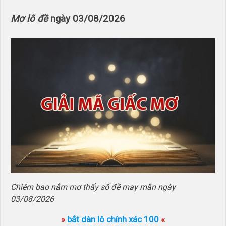
Mơ lô đề
ngày 03/08/2026
Chiêm bao nằm mơ thấy số đề may mắn ngày
03/08/2026
»
bắt dàn lô chính xác 100
«