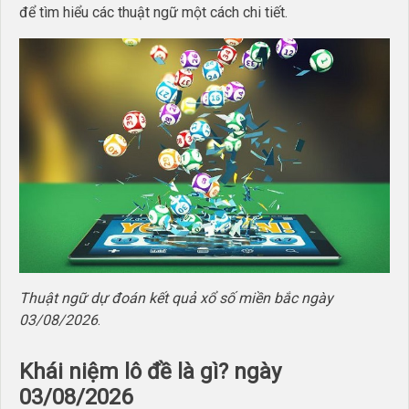
để tìm hiểu các thuật ngữ một cách chi tiết.
Thuật ngữ dự đoán kết quả xổ số miền bắc ngày
03/08/2026
.
Khái niệm lô đề là gì? ngày
03/08/2026