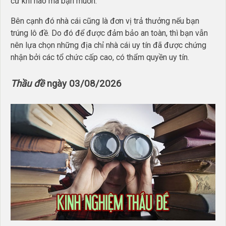
cứ khi nào mà bạn muốn.
Bên cạnh đó nhà cái cũng là đơn vị trả thưởng nếu bạn
trúng lô đề. Do đó để được đảm bảo an toàn, thì bạn vẫn
nên lựa chọn những địa chỉ nhà cái uy tín đã được chứng
nhận bởi các tổ chức cấp cao, có thẩm quyền uy tín.
Thầu đề
ngày 03/08/2026