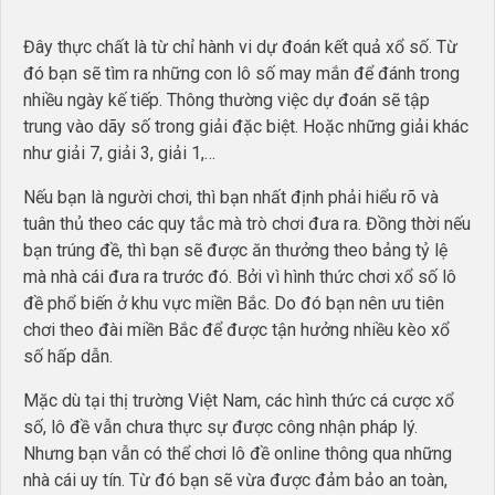
Đây thực chất là từ chỉ hành vi dự đoán kết quả xổ số. Từ
đó bạn sẽ tìm ra những con lô số may mắn để đánh trong
nhiều ngày kế tiếp. Thông thường việc dự đoán sẽ tập
trung vào dãy số trong giải đặc biệt. Hoặc những giải khác
như giải 7, giải 3, giải 1,…
Nếu bạn là người chơi, thì bạn nhất định phải hiểu rõ và
tuân thủ theo các quy tắc mà trò chơi đưa ra. Đồng thời nếu
bạn trúng đề, thì bạn sẽ được ăn thưởng theo bảng tỷ lệ
mà nhà cái đưa ra trước đó. Bởi vì hình thức chơi xổ số lô
đề phổ biến ở khu vực miền Bắc. Do đó bạn nên ưu tiên
chơi theo đài miền Bắc để được tận hưởng nhiều kèo xổ
số hấp dẫn.
Mặc dù tại thị trường Việt Nam, các hình thức cá cược xổ
số, lô đề vẫn chưa thực sự được công nhận pháp lý.
Nhưng bạn vẫn có thể chơi lô đề online thông qua những
nhà cái uy tín. Từ đó bạn sẽ vừa được đảm bảo an toàn,