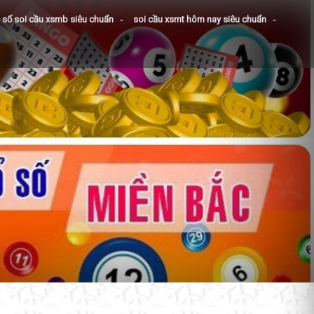
 số soi cầu xsmb siêu chuẩn
soi cầu xsmt hôm nay siêu chuẩn