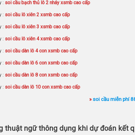
 :
soi cầu bạch thủ lô 2 nháy xsmb cao cấp
 :
soi cầu lô xiên 2 xsmb cao cấp
 :
soi cầu lô xiên 3 xsmb cao cấp
 :
soi cầu lô xiên 4 xsmb cao cấp
 :
soi cầu dàn lô 4 con xsmb cao cấp
 :
soi cầu dàn lô 6 con xsmb cao cấp
 :
soi cầu dàn lô 8 con xsmb cao cấp
 :
soi cầu dàn lô 10 con xsmb cao cấp
»
soi cầu miễn phí 8
 thuật ngữ thông dụng khi dự đoán kết q