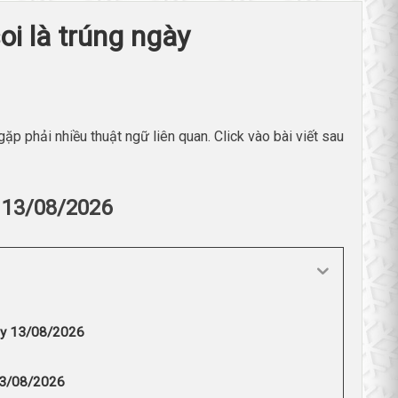
oi là trúng ngày
p phải nhiều thuật ngữ liên quan. Click vào bài viết sau
y 13/08/2026
gày 13/08/2026
 13/08/2026