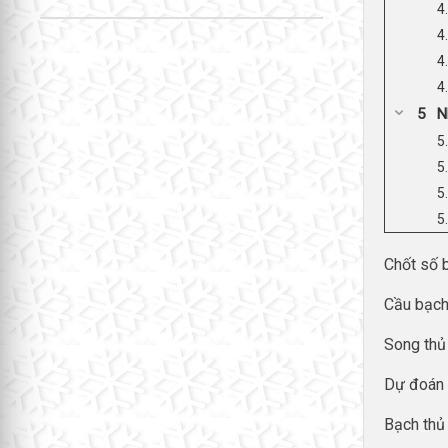
N
Chốt số 
Cầu bạch
Song thủ
Dự đoán 
Bạch thủ