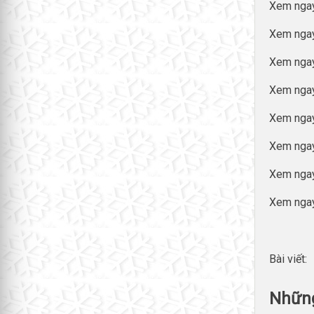
Xem ngay
Xem ngay
Xem ngay
Xem ngay
Xem ngay
Xem ngay
Xem ngay
Xem ngay
Bài viết:
Những