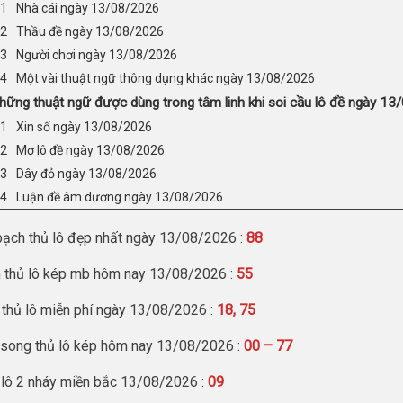
Nhà cái ngày 13/08/2026
Thầu đề ngày 13/08/2026
Người chơi ngày 13/08/2026
Một vài thuật ngữ thông dụng khác ngày 13/08/2026
hững thuật ngữ được dùng trong tâm linh khi soi cầu lô đề ngày 1
Xin số ngày 13/08/2026
Mơ lô đề ngày 13/08/2026
Dây đỏ ngày 13/08/2026
Luận đề âm dương ngày 13/08/2026
bạch thủ lô đẹp nhất ngày 13/08/2026 :
88
 thủ lô kép mb hôm nay 13/08/2026 :
55
 thủ lô miễn phí ngày 13/08/2026 :
18, 75
song thủ lô kép hôm nay 13/08/2026 :
00 – 77
 lô 2 nháy miền bắc 13/08/2026 :
09