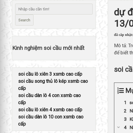
dự đ
Search
13/
đã câp nhật
Mô tả: Tr
Kinh nghiệm soi cầu mới nhất
để biết t
soi c
soi cầu lô xiên 3 xsmb cao cấp
soi cầu song thủ lô kép xsmb cao
cấp
Mụ
soi cầu dàn lô 4 con xsmb cao
cấp
s
soi cầu lô xiên 4 xsmb cao cấp
N
soi cầu dàn lô 10 con xsmb cao
K
cấp
N