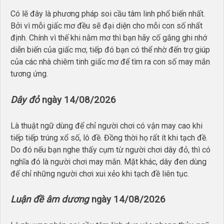
Có lẽ đây là phương pháp soi cầu tâm linh phổ biến nhất.
Bởi vì mỗi giấc mơ đều sẽ đại diện cho mỗi con số nhất
định. Chính vì thế khi nằm mơ thì bạn hãy cố gắng ghi nhớ
diễn biến của giấc mơ, tiếp đó bạn có thể nhờ đến trợ giúp
của các nhà chiêm tinh giấc mơ để tìm ra con số may mắn
tương ứng.
Dây đỏ
ngày 14/08/2026
Là thuật ngữ dùng để chỉ người chơi có vận may cao khi
tiếp tiếp trúng xổ số, lô đề. Đồng thời họ rất ít khi tạch đề.
Do đó nếu bạn nghe thấy cụm từ người chơi dây đỏ, thì có
nghĩa đó là người chơi may mắn. Mặt khác, dây đen dùng
để chỉ những người chơi xui xẻo khi tạch đề liên tục.
Luận đề âm dương
ngày 14/08/2026