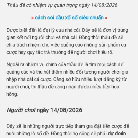
Thầu đề có nhiệm vụ quan trọng ngày 14/08/2026
»
cách soi cầu xổ số siêu chuẩn
«
Được biết đến là đại lý của nhà cái. Đây sẽ là đơn vị trung
gian kết nối người chơi và nhà cái. Đồng thời thầu đề sẽ
chịu trách nhiệm cho việc quảng cáo những sản phẩm cá
cược hay quy tắc trả thưởng để người chơi hiểu rõ.
Ngoài ra nhiệm vụ chính của thầu đề là tìm mọi cách để
quảng cáo và thu hút thêm nhiều đối tượng người chơi gia
nhập nhà cái cá cược. Càng sở hữu nhiều lượt đăng ký từ
người chơi, thì thầu đề càng nhận được nhiều tiền hoa
hồng.
Người chơi
ngày 14/08/2026
Đây sẽ là những người trực tiếp tham gia đặt tiền cược để
nuôi những lô số đề. Đồng thời họ cũng sẽ phải
dự đoán