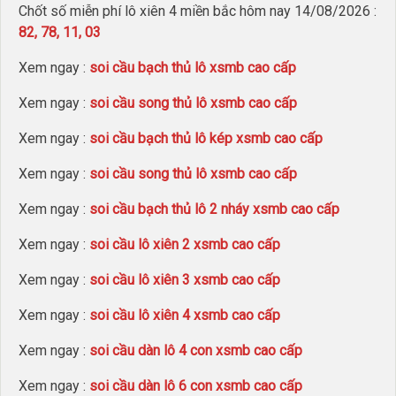
Chốt số miễn phí lô xiên 4 miền bắc hôm nay 14/08/2026 :
82, 78, 11, 03
Xem ngay :
soi cầu bạch thủ lô xsmb cao cấp
Xem ngay :
soi cầu song thủ lô xsmb cao cấp
Xem ngay :
soi cầu bạch thủ lô kép xsmb cao cấp
Xem ngay :
soi cầu song thủ lô xsmb cao cấp
Xem ngay :
soi cầu bạch thủ lô 2 nháy xsmb cao cấp
Xem ngay :
soi cầu lô xiên 2 xsmb cao cấp
Xem ngay :
soi cầu lô xiên 3 xsmb cao cấp
Xem ngay :
soi cầu lô xiên 4 xsmb cao cấp
Xem ngay :
soi cầu dàn lô 4 con xsmb cao cấp
Xem ngay :
soi cầu dàn lô 6 con xsmb cao cấp