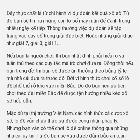
Đây thực chất là từ chỉ hành vi dự đoán kết quả xổ số. Từ
đó bạn sẽ tìm ra những con lô số may mắn để đánh trong
nhiều ngày kế tiếp. Thông thường việc dự đoán sẽ tập
trung vào dãy số trong giải đặc biệt. Hoặc những giải khác
như giải 7, giải 3, giải 1,…
Nếu bạn là người chơi, thì bạn nhất định phải hiểu rõ và
tuân thủ theo các quy tắc mà trò chơi đưa ra. Đồng thời nếu
bạn trúng đề, thì bạn sẽ được ăn thưởng theo bảng tỷ lệ
mà nhà cái đưa ra trước đó. Bởi vì hình thức chơi xổ số lô
đề phổ biến ở khu vực miền Bắc. Do đó bạn nên ưu tiên
chơi theo đài miền Bắc để được tận hưởng nhiều kèo xổ
số hấp dẫn.
Mặc dù tại thị trường Việt Nam, các hình thức cá cược xổ
số, lô đề vẫn chưa thực sự được công nhận pháp lý.
Nhưng bạn vẫn có thể chơi lô đề online thông qua những
nhà cái uy tín. Từ đó bạn sẽ vừa được đảm bảo an toàn,