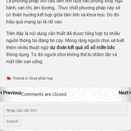
Là phương pháp soi cầu tâm linh dựa vào phong thủy, ngũ
hành, can chi, âm dương,…Thực chất phương pháp này sẽ
có thiên hướng kết hợp giữa tâm linh và khoa học. Do đó
hiệu quả mạng lại là rất cao.
Trên đây là nội dung cần thiết đã được tổng hợp từ nhiều
nguồn thông tin đáng tin cậy. Mong rằng người chơi sẽ biết
thêm nhiều thuật ngữ
dự đoán kết quả xổ số miền bắc
thông dụng. Từ đó người chơi không thể bị nhầm lẫn và
mất tiền oan uổng.
Posted in Chưa phân loại
Previous
Next
Comments are closed.
Search