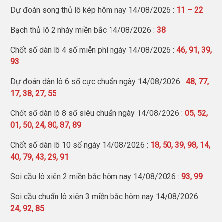
Dự đoán song thủ lô kép hôm nay 14/08/2026 :
11 – 22
Bạch thủ lô 2 nháy miền bắc 14/08/2026 :
38
Chốt số dàn lô 4 số miễn phí ngày 14/08/2026 :
46, 91, 39,
93
Dự đoán dàn lô 6 số cực chuẩn ngày 14/08/2026 :
48, 77,
17, 38, 27, 55
Chốt số dàn lô 8 số siêu chuẩn ngày 14/08/2026 :
05, 52,
01, 50, 24, 80, 87, 89
Chốt số dàn lô 10 số ngày 14/08/2026 :
18, 50, 39, 98, 14,
40, 79, 43, 29, 91
Soi cầu lô xiên 2 miền bắc hôm nay 14/08/2026 :
93, 99
Soi cầu chuẩn lô xiên 3 miền bắc hôm nay 14/08/2026 :
24, 92, 85