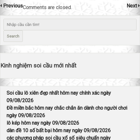
Previous
Next
Comments are closed.
Search
Kinh nghiệm soi cầu mới nhất
Soi cầu lô xiên đẹp nhất hôm nay chính xác ngày
09/08/2026
Đề miền bắc hôm nay chắc chắn ăn dành cho người chơi
ngày 09/08/2026
lô kép hôm nay ngày 09/08/2026
dàn đề 10 số bất bại hôm nay ngày 09/08/2026
các phương pháp soi cầu xổ số siêu chuẩn ngày