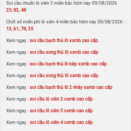
Soi cầu chuẩn lô xiên 3 miền bắc hôm nay 09/08/2026 :
23, 82, 48
Chốt số miễn phí lô xiên 4 miền bắc hôm nay 09/08/2026 :
13, 61, 78, 35
Xem ngay :
soi cầu bạch thủ lô xsmb cao cấp
Xem ngay :
soi cầu song thủ lô xsmb cao cấp
Xem ngay :
soi cầu bạch thủ lô kép xsmb cao cấp
Xem ngay :
soi cầu song thủ lô xsmb cao cấp
Xem ngay :
soi cầu bạch thủ lô 2 nháy xsmb cao cấp
Xem ngay :
soi cầu lô xiên 2 xsmb cao cấp
Xem ngay :
soi cầu lô xiên 3 xsmb cao cấp
Xem ngay :
soi cầu lô xiên 4 xsmb cao cấp