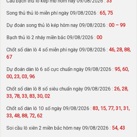
Cầu bạch thủ lô kép mb hôm nay 09/08/2026 :
33
Song thủ thủ lô miễn phí ngày 09/08/2026 :
65, 75
Dự đoán song thủ lô kép hôm nay 09/08/2026 :
00 – 99
Bạch thủ lô 2 nháy miền bắc 09/08/2026 :
00
Chốt số dàn lô 4 số miễn phí ngày 09/08/2026 :
46, 28, 88,
67
Dự đoán dàn lô 6 số cực chuẩn ngày 09/08/2026 :
95, 60,
00, 23, 03, 96
Chốt số dàn lô 8 số siêu chuẩn ngày 09/08/2026 :
26, 28,
33, 78, 33, 83, 30, 02
Chốt số dàn lô 10 số ngày 09/08/2026 :
83, 15, 77, 31, 31,
33, 48, 88, 72, 62
Soi cầu lô xiên 2 miền bắc hôm nay 09/08/2026 :
54, 43