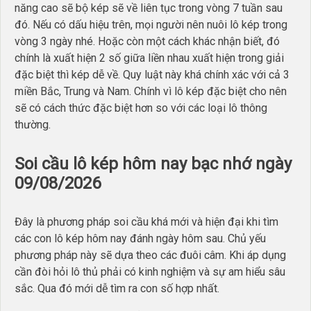
năng cao sẽ bộ kép sẽ về liên tục trong vòng 7 tuần sau
đó. Nếu có dấu hiệu trên, mọi người nên nuôi lô kép trong
vòng 3 ngày nhé. Hoặc còn một cách khác nhận biết, đó
chính là xuất hiện 2 số giữa liền nhau xuất hiện trong giải
đặc biệt thì kép dễ về. Quy luật này khá chính xác với cả 3
miền Bắc, Trung và Nam. Chính vì lô kép đặc biệt cho nên
sẽ có cách thức đặc biệt hơn so với các loại lô thông
thường.
Soi cầu lô kép hôm nay bạc nhớ ngày
09/08/2026
Đây là phương pháp soi cầu khá mới và hiện đại khi tìm
các con lô kép hôm nay đánh ngày hôm sau. Chủ yếu
phương pháp này sẽ dựa theo các đuôi câm. Khi áp dụng
cần đòi hỏi lô thủ phải có kinh nghiệm và sự am hiểu sâu
sắc. Qua đó mới dễ tìm ra con số hợp nhất.