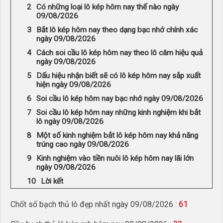
Có những loại lô kép hôm nay thế nào ngày
09/08/2026
Bắt lô kép hôm nay theo dạng bạc nhớ chính xác
ngày 09/08/2026
Cách soi cầu lô kép hôm nay theo lô câm hiệu quả
ngày 09/08/2026
Dấu hiệu nhận biết sẽ có lô kép hôm nay sắp xuất
hiện ngày 09/08/2026
Soi cầu lô kép hôm nay bạc nhớ ngày 09/08/2026
Soi cầu lô kép hôm nay những kinh nghiệm khi bắt
lô ngày 09/08/2026
Một số kinh nghiệm bắt lô kép hôm nay khả năng
trúng cao ngày 09/08/2026
Kinh nghiệm vào tiền nuôi lô kép hôm nay lãi lớn
ngày 09/08/2026
Lời kết
Chốt số bạch thủ lô đẹp nhất ngày 09/08/2026 :
61