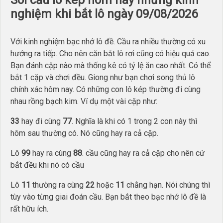
nghiệm khi bắt lô ngày 09/08/2026
Với kinh nghiệm bạc nhớ lô đề. Cầu ra nhiều thường có xu
hướng ra tiếp. Cho nên căn bắt lô rơi cũng có hiệu quả cao.
Bạn đánh cặp nào mà thống kê có tỷ lệ ăn cao nhất. Có thể
bắt 1 cặp và chơi đều. Giong như bạn chơi song thủ lô
chính xác hôm nay. Có những con lô kép thường đi cùng
nhau rồng bạch kim. Ví dụ một vài cặp như:
33
hay đi cùng
77
. Nghĩa là khi có 1 trong 2 con này thì
hôm sau thường có. Nó cũng hay ra cả cặp.
Lô
99
hay ra cùng
88
. cầu cũng hay ra cả cặp cho nên cứ
bắt đều khi nó có cầu
Lô
11
thường ra cùng
22
hoặc
11
chằng hạn. Nói chúng thì
tùy vào từng giai đoán cầu. Bạn bắt theo bạc nhớ lô đề là
rất hữu ích.