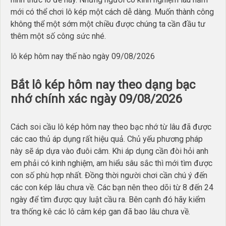
mới có thể chơi lô kép một cách dễ dàng. Muốn thành công
không thể một sớm một chiều được chúng ta cần đầu tư
thêm một số công sức nhé.
lô kép hôm nay thế nào ngày 09/08/2026
Bắt lô kép hôm nay theo dạng bạc
nhớ chính xác ngày 09/08/2026
Cách soi cầu lô kép hôm nay theo bạc nhớ từ lâu đã được
các cao thủ áp dụng rất hiệu quả. Chủ yếu phương pháp
này sẽ áp dựa vào đuôi câm. Khi áp dụng cần đòi hỏi anh
em phải có kinh nghiệm, am hiểu sâu sắc thì mới tìm được
con số phù hợp nhất. Đồng thời người chơi cần chú ý đến
các con kép lâu chưa về. Các bạn nên theo dõi từ 8 đến 24
ngày để tìm được quy luật cầu ra. Bên cạnh đó hãy kiểm
tra thống kê các lô câm kép gan đã bao lâu chưa về.