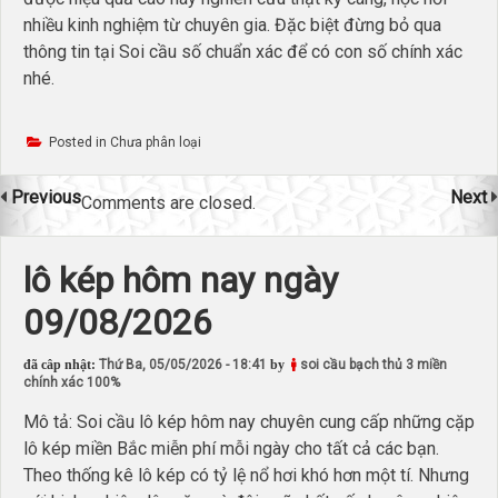
nhiều kinh nghiệm từ chuyên gia. Đặc biệt đừng bỏ qua
thông tin tại Soi cầu số chuẩn xác để có con số chính xác
nhé.
Posted in Chưa phân loại
Previous
Next
Comments are closed.
lô kép hôm nay ngày
09/08/2026
đã câp nhật:
Thứ Ba, 05/05/2026 - 18:41
by
soi cầu bạch thủ 3 miền
chính xác 100%
Mô tả: Soi cầu lô kép hôm nay chuyên cung cấp những cặp
lô kép miền Bắc miễn phí mỗi ngày cho tất cả các bạn.
Theo thống kê lô kép có tỷ lệ nổ hơi khó hơn một tí. Nhưng