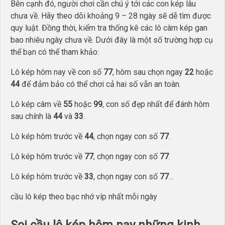
Bên cạnh đó, người chơi cần chú ý tới các con kép lâu
chưa về. Hãy theo dõi khoảng 9 – 28 ngày sẽ dễ tìm được
quy luật. Đồng thời, kiểm tra thống kê các lô câm kép gan
bao nhiêu ngày chưa về. Dưới đây là một số trường hợp cụ
thể bạn có thể tham khảo:
Lô kép hôm nay về con số
77
, hôm sau chọn ngay
22
hoặc
44
để đảm bảo có thể chơi cả hai số vẫn an toàn.
Lô kép câm về
55
hoặc
99
, con số đẹp nhất để đánh hôm
sau chính là
44
và
33
.
Lô kép hôm trước về
44
, chọn ngay con số
77
.
Lô kép hôm trước về
77
, chọn ngay con số
77
.
Lô kép hôm trước về
33
, chọn ngay con số
77
…
cầu lô kép theo bạc nhớ víp nhất mỗi ngày
Soi cầu lô kép hôm nay những kinh