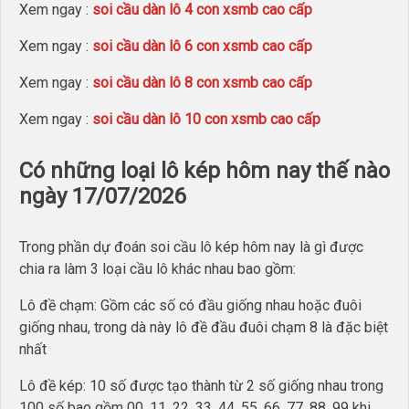
Xem ngay :
soi cầu dàn lô 4 con xsmb cao cấp
Xem ngay :
soi cầu dàn lô 6 con xsmb cao cấp
Xem ngay :
soi cầu dàn lô 8 con xsmb cao cấp
Xem ngay :
soi cầu dàn lô 10 con xsmb cao cấp
Có những loại lô kép hôm nay thế nào
ngày 17/07/2026
Trong phần dự đoán soi cầu lô kép hôm nay là gì được
chia ra làm 3 loại cầu lô khác nhau bao gồm:
Lô đề chạm: Gồm các số có đầu giống nhau hoặc đuôi
giống nhau, trong dà này lô đề đầu đuôi chạm 8 là đặc biệt
nhất
Lô đề kép: 10 số được tạo thành từ 2 số giống nhau trong
100 số bao gồm 00, 11, 22, 33, 44, 55, 66, 77, 88, 99 khi