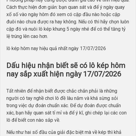
Cách thực hiện đơn giản: bạn quan sát và để ý ngày quay
xổ số vào ngày hôm đó xem có cặp đầu nào hoặc cặp
đuôi nào chưa được ra hay không. Nếu có thì hãy chọn luôn
cặp đó và nuôi lô kép khung 5 ngày nhé để có thể tăng tỷ
lệ trúng lên cao hơn.
lô kép hôm nay hiệu quả nhất ngày 17/07/2026
Dấu hiệu nhận biết sẽ có lô kép hôm
nay sắp xuất hiện ngày 17/07/2026
Tất nhiên để nhận biết được chắc chắn phải là những
người có tay nghề chơi lô đề lâu năm và khá sừng sỏi
trong việc dự đoán chuẩn xác. Để dự đoán được chuẩn
xác, bạn hãy quan sát tỉ mỉ và để ý kĩ, ghi chép lại các con
lô để biết con nào sắp về.
Nếu như hai số đầu của giải đặc biệt mà về kép thì khả