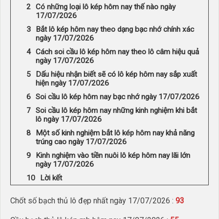
Có những loại lô kép hôm nay thế nào ngày
17/07/2026
Bắt lô kép hôm nay theo dạng bạc nhớ chính xác
ngày 17/07/2026
Cách soi cầu lô kép hôm nay theo lô câm hiệu quả
ngày 17/07/2026
Dấu hiệu nhận biết sẽ có lô kép hôm nay sắp xuất
hiện ngày 17/07/2026
Soi cầu lô kép hôm nay bạc nhớ ngày 17/07/2026
Soi cầu lô kép hôm nay những kinh nghiệm khi bắt
lô ngày 17/07/2026
Một số kinh nghiệm bắt lô kép hôm nay khả năng
trúng cao ngày 17/07/2026
Kinh nghiệm vào tiền nuôi lô kép hôm nay lãi lớn
ngày 17/07/2026
Lời kết
Chốt số bạch thủ lô đẹp nhất ngày 17/07/2026 :
93