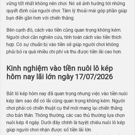
vững tốt nhất không nên chơi. Nó sẽ ảnh hưởng tới những
quyết định của người chơi. Tâm lý thoải mái góp phần giúp
bạn đến gần hơn với chiến thắng.
Bên cạnh đó, cách vào tiền cũng quan trọng không kém.
Người chơi cần nghiên cứu, tính toán cách vào tiền thích
hợp. Có sự chuẩn bị vào tiền sẽ giúp người chơi không
phải bỏ ra quá nhiều chi phí và thu được tiền lãi cao hơn.
Kinh nghiệm vào tiền nuôi lô kép
hôm nay lãi lớn ngày 17/07/2026
Bắt lô kép hôm nay đã quan trọng nhưng việc vào tiền nuôi
kép làm sao để có lãi cũng quan trọng không kém. Người
chơi phải có chiến thuật cụ thể mới mang lại chiến thắng
cho bản thân. Thông thường, các cao thủ thường lựa chọn
nuôi kép 4 ngày. Dưới đây chính là tuyệt chiêu nuôi lô kép
giúp người chơi nhận được số tiền lãi lớn.