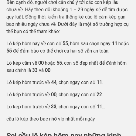
Bên cạnh đó, người chơi cần chú ý tới các con kép lâu
chưa về. Hãy theo dõi khoảng 1 – 29 ngày sẽ dễ tìm được
quy luật. Đồng thời, kiểm tra thống kê các lô câm kép gan
bao nhiêu ngày chưa về. Dưới đây là một số trường hợp cụ
thể bạn có thể tham khảo:
Lô kép hôm nay về con số
55
, hôm sau chọn ngay
11
hoặc
55
để đảm bảo có thể chơi cả hai số vẫn an toàn.
Lô kép câm về
00
hoặc
55
, con số đẹp nhất để đánh hôm
sau chính là
33
và
00
.
Lô kép hôm trước về
44
, chọn ngay con số
11
.
Lô kép hôm trước về
00
, chọn ngay con số
22
.
Lô kép hôm trước về
33
, chọn ngay con số
11
…
cầu lô kép theo bạc nhớ víp nhất mỗi ngày
Soi cầu lô kép hôm nay những kinh