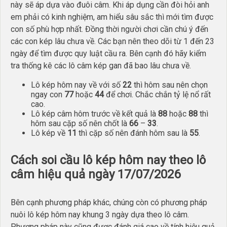
này sẽ áp dựa vào đuôi câm. Khi áp dụng cần đòi hỏi anh
em phải có kinh nghiệm, am hiểu sâu sắc thì mới tìm được
con số phù hợp nhất. Đồng thời người chơi cần chú ý đến
các con kép lâu chưa về. Các bạn nên theo dõi từ 1 đến 23
ngày để tìm được quy luật cầu ra. Bên cạnh đó hãy kiểm
tra thống kê các lô câm kép gan đã bao lâu chưa về.
Lô kép hôm nay về với số
22
thì hôm sau nên chọn
ngay con
77
hoặc
44
để chơi. Chắc chắn tỷ lệ nổ rất
cao.
Lô kép câm hôm trước về kết quả là
88
hoặc
88
thì
hôm sau cặp số nên chốt là
66
–
33
.
Lô kép về
11
thì cặp số nên đánh hôm sau là
55
.
Cách soi cầu lô kép hôm nay theo lô
câm hiệu quả ngày 17/07/2026
Bên cạnh phương pháp khác, chúng còn có phương pháp
nuôi lô kép hôm nay khung 3 ngày dựa theo lô câm.
Phương pháp này cũng được đánh giá cao về tính hiệu quả.