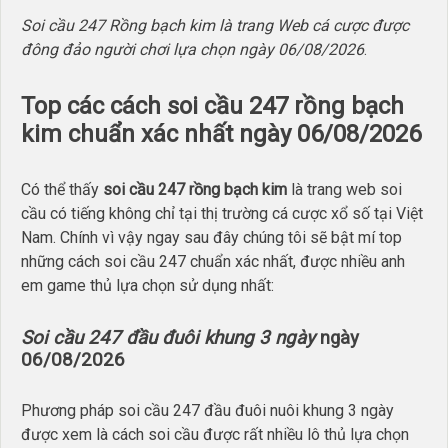
Soi cầu 247 Rồng bạch kim là trang Web cá cược được
đông đảo người chơi lựa chọn ngày 06/08/2026
.
Top các cách soi cầu 247 rồng bạch
kim chuẩn xác nhất ngày 06/08/2026
Có thể thấy
soi cầu 247 rồng bạch kim
là trang web soi
cầu có tiếng không chỉ tại thị trường cá cược xổ số tại Việt
Nam. Chính vì vậy ngay sau đây chúng tôi sẽ bật mí top
những cách soi cầu 247 chuẩn xác nhất, được nhiều anh
em game thủ lựa chọn sử dụng nhất:
Soi cầu 247 đầu đuôi khung 3 ngày
ngày
06/08/2026
Phương pháp soi cầu 247 đầu đuôi nuôi khung 3 ngày
được xem là cách soi cầu được rất nhiều lô thủ lựa chọn