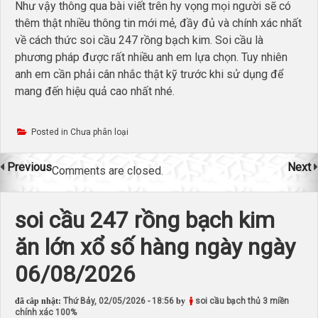
Như vậy thông qua bài viết trên hy vọng mọi người sẽ có
thêm thật nhiều thông tin mới mẻ, đầy đủ và chính xác nhất
về cách thức soi cầu 247 rồng bạch kim. Soi cầu là
phương pháp được rất nhiều anh em lựa chọn. Tuy nhiên
anh em cần phải cân nhắc thật kỹ trước khi sử dụng để
mang đến hiệu quả cao nhất nhé.
Posted in Chưa phân loại
Previous
Next
Comments are closed.
soi cầu 247 rồng bạch kim
ăn lớn xổ số hàng ngày ngày
06/08/2026
đã câp nhật:
Thứ Bảy, 02/05/2026 - 18:56
by
soi cầu bạch thủ 3 miền
chính xác 100%