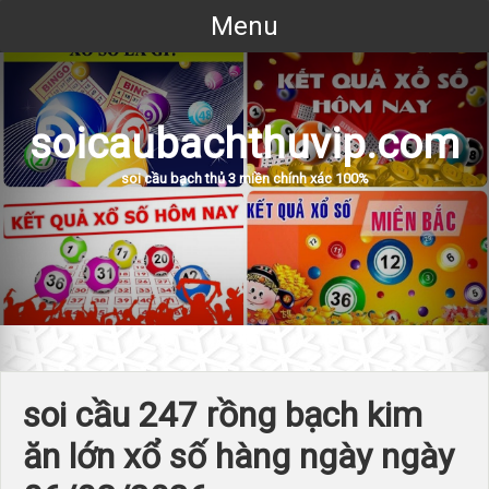
Skip
Menu
to
content
soicaubachthuvip.com
soi cầu bạch thủ 3 miền chính xác 100%
soi cầu 247 rồng bạch kim
ăn lớn xổ số hàng ngày ngày