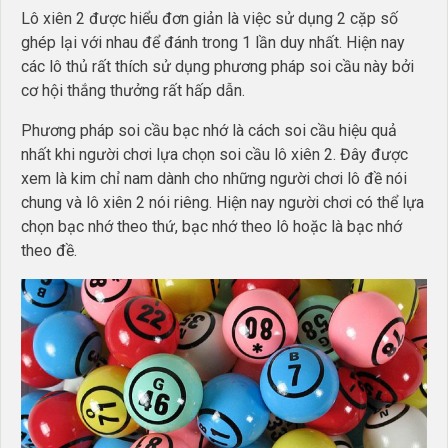
Lô xiên 2 được hiểu đơn giản là việc sử dụng 2 cặp số
ghép lại với nhau để đánh trong 1 lần duy nhất. Hiện nay
các lô thủ rất thích sử dụng phương pháp soi cầu này bởi
cơ hội thắng thưởng rất hấp dẫn.
Phương pháp soi cầu bạc nhớ là cách soi cầu hiệu quả
nhất khi người chơi lựa chọn soi cầu lô xiên 2. Đây được
xem là kim chỉ nam dành cho những người chơi lô đề nói
chung và lô xiên 2 nói riêng. Hiện nay người chơi có thể lựa
chọn bạc nhớ theo thứ, bạc nhớ theo lô hoặc là bạc nhớ
theo đề.