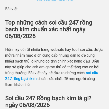
Bài viết:
Top những cách soi cầu 247 rồng
bạch kim chuẩn xác nhất ngày
06/08/2026
Hiện nay có rất nhiều trang website hay tool soi cầu, được
mở ra nhằm mục đích cung cấp những dàn lô đề cùng
nhiều bạch thủ lô khung có tính chính xác hàng đầu. Điều
này sẽ giúp cho anh em game thủ có thể tăng cao cơ hội
trúng thưởng. Bài viết này sẽ đưa ra những cách
soi cầu
247 rồng bạch kim
chuẩn xác nhất để mọi người cùng
tham khảo nhé.
Soi cầu 247 Rồng bạch kim là gì?
ngày 06/08/2026