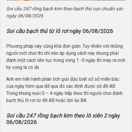
Soi cầu 247 rồng bạch kim theo bạch thủ cực chuẩn xác
ngày 06/08/2026
Soi cầu bạch thủ từ lô rơi
ngày 06/08/2026
Phương pháp này cũng khá đơn giản. Tuy nhiên với những
người mới chơi thì chỉ nên áp dụng cách này nhưng phải
đánh một cách liên tục trong vòng 1 -0 ngày thì may ra mới
hy vọng là có lãi.
Anh em tiến hành phân tích giải đặc biệt xổ số miền bắc
của ngày hôm qua để qua đó xác định được số đề AB.
Trong khung nuôi 0 – 4 ngày tiếp theo thì người chơi đánh
bạch thủ lô rơi từ đề AB hoặc lộn lại BA.
Soi cầu 247 rồng bạch kim theo lô xiên 2
ngày
06/08/2026