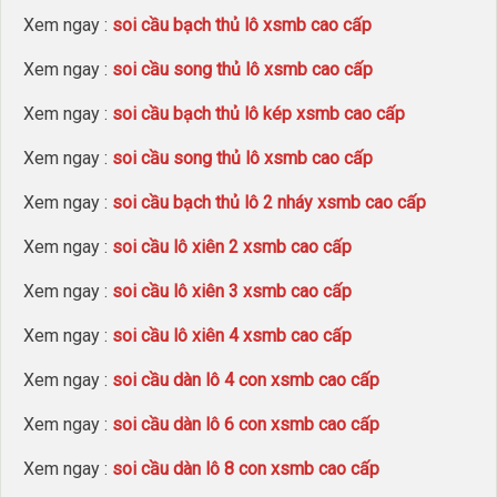
Xem ngay :
soi cầu bạch thủ lô xsmb cao cấp
Xem ngay :
soi cầu song thủ lô xsmb cao cấp
Xem ngay :
soi cầu bạch thủ lô kép xsmb cao cấp
Xem ngay :
soi cầu song thủ lô xsmb cao cấp
Xem ngay :
soi cầu bạch thủ lô 2 nháy xsmb cao cấp
Xem ngay :
soi cầu lô xiên 2 xsmb cao cấp
Xem ngay :
soi cầu lô xiên 3 xsmb cao cấp
Xem ngay :
soi cầu lô xiên 4 xsmb cao cấp
Xem ngay :
soi cầu dàn lô 4 con xsmb cao cấp
Xem ngay :
soi cầu dàn lô 6 con xsmb cao cấp
Xem ngay :
soi cầu dàn lô 8 con xsmb cao cấp