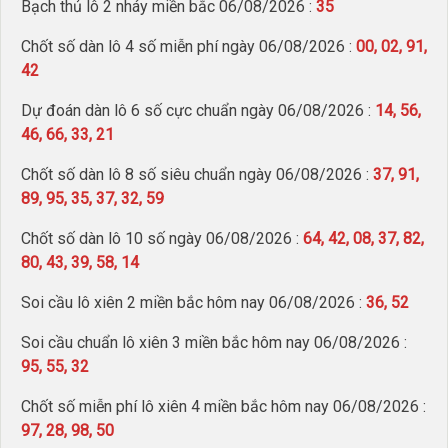
Bạch thủ lô 2 nháy miền bắc 06/08/2026 :
35
Chốt số dàn lô 4 số miễn phí ngày 06/08/2026 :
00, 02, 91,
42
Dự đoán dàn lô 6 số cực chuẩn ngày 06/08/2026 :
14, 56,
46, 66, 33, 21
Chốt số dàn lô 8 số siêu chuẩn ngày 06/08/2026 :
37, 91,
89, 95, 35, 37, 32, 59
Chốt số dàn lô 10 số ngày 06/08/2026 :
64, 42, 08, 37, 82,
80, 43, 39, 58, 14
Soi cầu lô xiên 2 miền bắc hôm nay 06/08/2026 :
36, 52
Soi cầu chuẩn lô xiên 3 miền bắc hôm nay 06/08/2026 :
95, 55, 32
Chốt số miễn phí lô xiên 4 miền bắc hôm nay 06/08/2026 :
97, 28, 98, 50