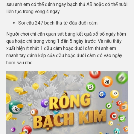
sau anh em có thể đánh ngay bạch thủ AB hoặc có thể nuôi
liên tục trong vòng 4 ngày.
Soi cầu 247 bạch thủ từ đầu đuôi câm:
Người chơi chỉ cần quan sát bảng kết quả xổ số ngày hôm
qua hoặc chỉ trong vòng 1 đến 5 ngày trước. Và nếu thấy
xuất hiện ít nhất 1 đầu câm hoặc đuôi câm thì anh em
nhanh tay đánh kép của đầu hoặc đuôi câm đó vào ngày
hôm sau nhé.