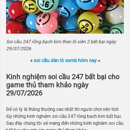
Soi cầu 247 rồng bạch kim theo lô xiên 2 bất bại ngày
29/07/2026
»
soi cầu dàn lô xsmb hôm nay
«
Kinh nghiệm soi cầu 247 bất bại cho
game thủ tham khảo ngày
29/07/2026
Để có tỷ lệ thắng thưởng cao nhất thì người chơi nên tích
lũy những kinh nghiệm soi cầu 247 rồng bạch kim bất bại.
Sau đây chúng tôi sẽ mang đến những kinh nghiệm soi cầu