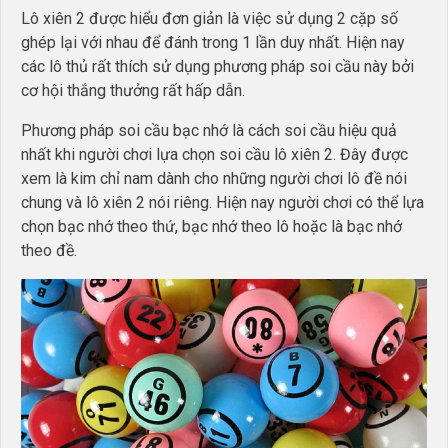
Lô xiên 2 được hiểu đơn giản là việc sử dụng 2 cặp số
ghép lại với nhau để đánh trong 1 lần duy nhất. Hiện nay
các lô thủ rất thích sử dụng phương pháp soi cầu này bởi
cơ hội thắng thưởng rất hấp dẫn.
Phương pháp soi cầu bạc nhớ là cách soi cầu hiệu quả
nhất khi người chơi lựa chọn soi cầu lô xiên 2. Đây được
xem là kim chỉ nam dành cho những người chơi lô đề nói
chung và lô xiên 2 nói riêng. Hiện nay người chơi có thể lựa
chọn bạc nhớ theo thứ, bạc nhớ theo lô hoặc là bạc nhớ
theo đề.