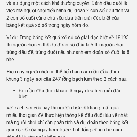
và sử dụng một cách khá thường xuyên. Đánh đầu đuôi là
việc mà người chơi tiến hành dự đoán 2 con số đầu tiên và
2 con số cuối cùng chủ yếu dựa trên giải đặc biệt của
bảng kết quả xổ số trong ngày hôm đó.
Ví dụ: Trong bảng kết quả xổ số có giải đặc biệt về 18195
thì người chơi có thể dự đoán số đầu là 6 thì người chơi
trúng đầu đề, trúng đuôi nếu như anh em đoán số đuôi là 8
nhé.
Hiện nay người chơi có thể tiến hành soi cầu đầu đuôi
khung 3 ngày
soi cầu 247 rồng bạch kim
theo 2 cách sau:
Soi cầu đầu đuôi khung 3 ngày dựa trên giải đặc
biệt:
Với cách soi cầu này thì người chơi sẽ không mất quá
nhiều thời gian để thực hiện thống kê đầu đuôi lâu về nhất
mà người chơi chỉ cần phân tích và dự đoán theo bảng kết
quả xổ số của ngày hôm trước, tính tổng cũng như nuôi