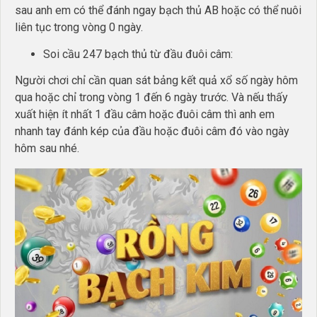
sau anh em có thể đánh ngay bạch thủ AB hoặc có thể nuôi
liên tục trong vòng 0 ngày.
Soi cầu 247 bạch thủ từ đầu đuôi câm:
Người chơi chỉ cần quan sát bảng kết quả xổ số ngày hôm
qua hoặc chỉ trong vòng 1 đến 6 ngày trước. Và nếu thấy
xuất hiện ít nhất 1 đầu câm hoặc đuôi câm thì anh em
nhanh tay đánh kép của đầu hoặc đuôi câm đó vào ngày
hôm sau nhé.