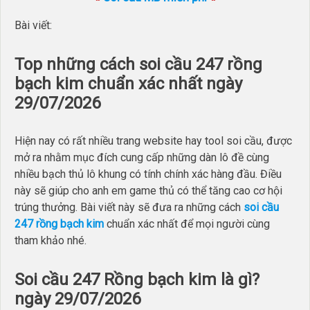
Bài viết:
Top những cách soi cầu 247 rồng
bạch kim chuẩn xác nhất ngày
29/07/2026
Hiện nay có rất nhiều trang website hay tool soi cầu, được
mở ra nhằm mục đích cung cấp những dàn lô đề cùng
nhiều bạch thủ lô khung có tính chính xác hàng đầu. Điều
này sẽ giúp cho anh em game thủ có thể tăng cao cơ hội
trúng thưởng. Bài viết này sẽ đưa ra những cách
soi cầu
247 rồng bạch kim
chuẩn xác nhất để mọi người cùng
tham khảo nhé.
Soi cầu 247 Rồng bạch kim là gì?
ngày 29/07/2026