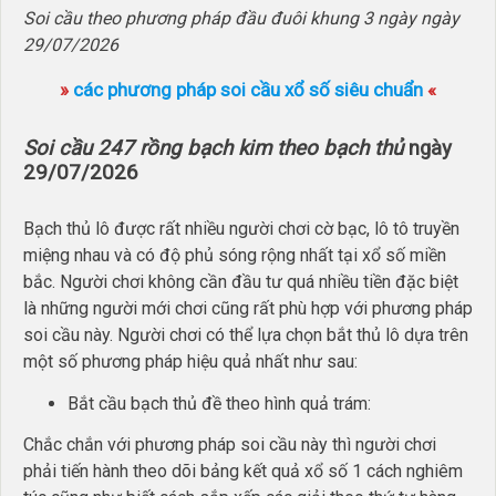
Soi cầu theo phương pháp đầu đuôi khung 3 ngày ngày
29/07/2026
»
các phương pháp soi cầu xổ số siêu chuẩn
«
Soi cầu 247 rồng bạch kim theo bạch thủ
ngày
29/07/2026
Bạch thủ lô được rất nhiều người chơi cờ bạc, lô tô truyền
miệng nhau và có độ phủ sóng rộng nhất tại xổ số miền
bắc. Người chơi không cần đầu tư quá nhiều tiền đặc biệt
là những người mới chơi cũng rất phù hợp với phương pháp
soi cầu này. Người chơi có thể lựa chọn bắt thủ lô dựa trên
một số phương pháp hiệu quả nhất như sau:
Bắt cầu bạch thủ đề theo hình quả trám:
Chắc chắn với phương pháp soi cầu này thì người chơi
phải tiến hành theo dõi bảng kết quả xổ số 1 cách nghiêm