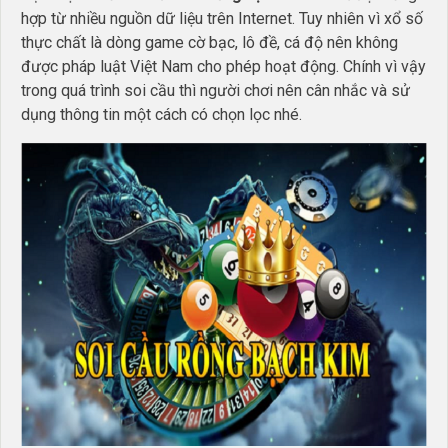
hợp từ nhiều nguồn dữ liệu trên Internet. Tuy nhiên vì xổ số
thực chất là dòng game cờ bạc, lô đề, cá độ nên không
được pháp luật Việt Nam cho phép hoạt động. Chính vì vậy
trong quá trình soi cầu thì người chơi nên cân nhắc và sử
dụng thông tin một cách có chọn lọc nhé.