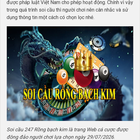
được pháp luật Việt Nam cho phép hoạt động. Chính vì vậy
trong quá trình soi cầu thì người chơi nên cân nhắc và sử
dụng thông tin một cách có chọn lọc nhé.
Soi cầu 247 Rồng bạch kim là trang Web cá cược được
đông đảo người chơi lựa chọn ngày 29/07/2026
.