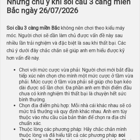
Những chú ý khi soi cầu 3 càng miền
Bắc ngày 26/07/2026
Soi cầu 3 càng miền Bắc
không nên chơi theo kiểu máy
móc. Người chơi sẽ dần làm chủ được vấn đề này sau
nhiều lần trải nghiệm và đặc biệt là sau khi thất bại. Các
chú ý dưới đây chắc chắn sẽ giúp anh em hiểu được kỹ
hơn vấn đề này.
Chơi với mức cược vừa phải: Người chơi mới bắt đầu
tiếp xúc nên chọn cho mình một mức cược ở tầm vừa
phải. Mức cược ở tầm vừa phải sẽ giúp cho bạn kéo
dài được số lần chơi. Đa phần anh em thời điểm đầu
chưa có kinh nghiệm thì thất bại là chuyện hết sức
bình thường.
Chọn địa điểm phù hợp: Mỗi nhà cái khác nhau sẽ có
mức trả thưởng và quy định khác nhau. Anh em tùy
thuộc vào nhu cầu của bản thân để chọn ra địa chỉ
chuẩn xác.
Thuộc lòng các phương pháp: Hãy chắc chắn mình
thuộc lòng và đã hiểu tất cả các phương pháp
soi