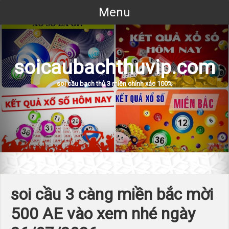
Skip
Menu
to
content
soicaubachthuvip.com
soi cầu bạch thủ 3 miền chính xác 100%
soi cầu 3 càng miền bắc mời
500 AE vào xem nhé ngày