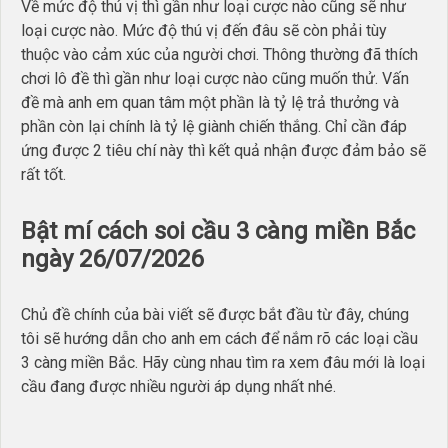
Về mức độ thú vị thì gần như loại cược nào cũng sẽ như
loại cược nào. Mức độ thú vị đến đâu sẽ còn phải tùy
thuộc vào cảm xúc của người chơi. Thông thường đã thích
chơi lô đề thì gần như loại cược nào cũng muốn thử. Vấn
đề mà anh em quan tâm một phần là tỷ lệ trả thưởng và
phần còn lại chính là tỷ lệ giành chiến thắng. Chỉ cần đáp
ứng được 2 tiêu chí này thì kết quả nhận được đảm bảo sẽ
rất tốt.
Bật mí cách soi cầu 3 càng miền Bắc
ngày 26/07/2026
Chủ đề chính của bài viết sẽ được bắt đầu từ đây, chúng
tôi sẽ hướng dẫn cho anh em cách để nắm rõ các loại cầu
3 càng miền Bắc. Hãy cùng nhau tìm ra xem đâu mới là loại
cầu đang được nhiều người áp dụng nhất nhé.