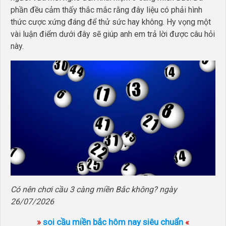
phần đều cảm thấy thắc mắc rằng đây liệu có phải hình
thức cược xứng đáng để thử sức hay không. Hy vọng một
vài luận điểm dưới đây sẽ giúp anh em trả lời được câu hỏi
này.
Có nên chơi cầu 3 càng miền Bắc không? ngày
26/07/2026
»
soi cầu miền bắc hôm nay siêu chuẩn
«