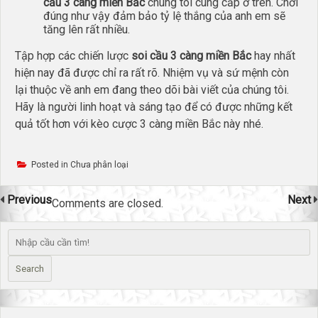
cầu 3 càng miền Bắc
chúng tôi cung cấp ở trên. Chơi
đúng như vậy đảm bảo tỷ lệ thắng của anh em sẽ
tăng lên rất nhiều.
Tập hợp các chiến lược
soi cầu 3 càng miền Bắc
hay nhất
hiện nay đã được chỉ ra rất rõ. Nhiệm vụ và sứ mệnh còn
lại thuộc về anh em đang theo dõi bài viết của chúng tôi.
Hãy là người linh hoạt và sáng tạo để có được những kết
quả tốt hơn với kèo cược 3 càng miền Bắc này nhé.
Posted in Chưa phân loại
Previous
Next
Comments are closed.
Search