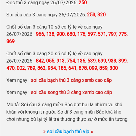
Độc thủ 3 càng ngày 26/07/2026:
250
Soi cầu cặp 3 càng ngày 26/07/2026:
253, 320
Chốt số dàn 3 càng 10 số có tỷ lệ về cao ngày
26/07/2026 :
966, 138, 900, 680, 176, 597, 571, 797, 775,
869
Chốt số dàn 3 càng 20 số có tỷ lệ về cao ngày
26/07/2026 :
842, 055, 913, 754, 136, 539, 699, 933, 399,
470, 002, 789, 862, 934, 185, 641, 878, 099, 859, 300
Xem ngay :
soi cầu bạch thủ 3 càng xsmb cao cấp
Xem ngay :
soi cầu song thủ 3 càng xsmb cao cấp
Mô tả: Soi cầu 3 càng miền Bắc bất bại là nhiệm vụ khó
khăn với không ít người. Sở dĩ 3 càng miền Bắc khá khó
chơi nhưng bù lại tỷ lệ trả thưởng thực sự ở mức ấn tượng.
»
«
soi cầu bạch thủ vip