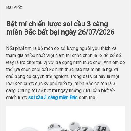
Bài viết:
Bật mí chiến lược soi cầu 3 càng
miền Bắc bất bại ngày 26/07/2026
Nếu phải tìm ra bộ môn có số lượng người yêu thích và
tham gia nhiều nhất Việt Nam thì chắc chắn là lô đề xổ số.
Đây là trò chơi thú vị với đa dạng hình thức chơi. Anh em có
thể lựa chọn chơi bất kể hình thức nào mà mình là người
chủ động có quyền trải nghiệm. Trong bài viết này là một
loại kèo cược cực kỳ phổ biến tại miền Bắc có tên là 3
càng. Chúng tôi sẽ bật mí ngay những điều cần biết về
chiến lược
soi cầu 3 càng miền Bắc
sớm thôi.