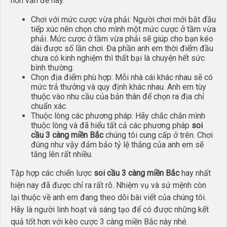
hơn vấn đề này.
Chơi với mức cược vừa phải: Người chơi mới bắt đầu
tiếp xúc nên chọn cho mình một mức cược ở tầm vừa
phải. Mức cược ở tầm vừa phải sẽ giúp cho bạn kéo
dài được số lần chơi. Đa phần anh em thời điểm đầu
chưa có kinh nghiệm thì thất bại là chuyện hết sức
bình thường.
Chọn địa điểm phù hợp: Mỗi nhà cái khác nhau sẽ có
mức trả thưởng và quy định khác nhau. Anh em tùy
thuộc vào nhu cầu của bản thân để chọn ra địa chỉ
chuẩn xác.
Thuộc lòng các phương pháp: Hãy chắc chắn mình
thuộc lòng và đã hiểu tất cả các phương pháp
soi
cầu 3 càng miền Bắc
chúng tôi cung cấp ở trên. Chơi
đúng như vậy đảm bảo tỷ lệ thắng của anh em sẽ
tăng lên rất nhiều.
Tập hợp các chiến lược
soi cầu 3 càng miền Bắc
hay nhất
hiện nay đã được chỉ ra rất rõ. Nhiệm vụ và sứ mệnh còn
lại thuộc về anh em đang theo dõi bài viết của chúng tôi.
Hãy là người linh hoạt và sáng tạo để có được những kết
quả tốt hơn với kèo cược 3 càng miền Bắc này nhé.