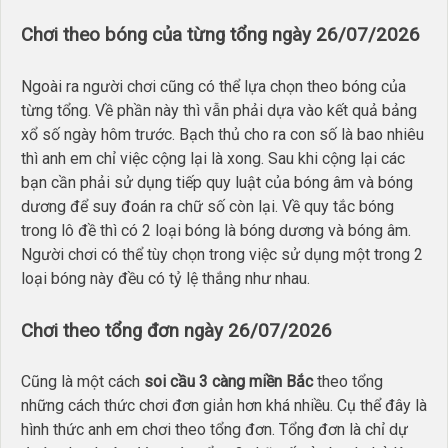
Chơi theo bóng của từng tổng ngày 26/07/2026
Ngoài ra người chơi cũng có thể lựa chọn theo bóng của
từng tổng. Về phần này thì vẫn phải dựa vào kết quả bảng
xổ số ngày hôm trước. Bạch thủ cho ra con số là bao nhiêu
thì anh em chỉ việc cộng lại là xong. Sau khi cộng lại các
bạn cần phải sử dụng tiếp quy luật của bóng âm và bóng
dương để suy đoán ra chữ số còn lại. Về quy tắc bóng
trong lô đề thì có 2 loại bóng là bóng dương và bóng âm.
Người chơi có thể tùy chọn trong việc sử dụng một trong 2
loại bóng này đều có tỷ lệ thắng như nhau.
Chơi theo tổng đơn ngày 26/07/2026
Cũng là một cách
soi cầu 3 càng miền Bắc
theo tổng
những cách thức chơi đơn giản hơn khá nhiều. Cụ thể đây là
hình thức anh em chơi theo tổng đơn. Tổng đơn là chỉ dự