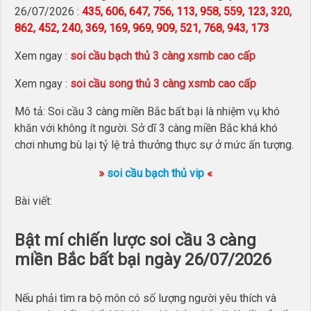
26/07/2026 :
435, 606, 647, 756, 113, 958, 559, 123, 320,
862, 452, 240, 369, 169, 969, 909, 521, 768, 943, 173
Xem ngay :
soi cầu bạch thủ 3 càng xsmb cao cấp
Xem ngay :
soi cầu song thủ 3 càng xsmb cao cấp
Mô tả: Soi cầu 3 càng miền Bắc bất bại là nhiệm vụ khó
khăn với không ít người. Sở dĩ 3 càng miền Bắc khá khó
chơi nhưng bù lại tỷ lệ trả thưởng thực sự ở mức ấn tượng.
»
«
soi cầu bạch thủ vip
Bài viết:
Bật mí chiến lược soi cầu 3 càng
miền Bắc bất bại ngày 26/07/2026
Nếu phải tìm ra bộ môn có số lượng người yêu thích và