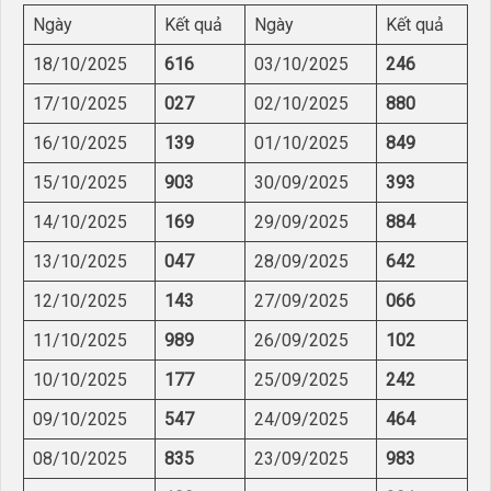
Ngày
Kết quả
Ngày
Kết quả
18/10/2025
616
03/10/2025
246
17/10/2025
027
02/10/2025
880
16/10/2025
139
01/10/2025
849
15/10/2025
903
30/09/2025
393
14/10/2025
169
29/09/2025
884
13/10/2025
047
28/09/2025
642
12/10/2025
143
27/09/2025
066
11/10/2025
989
26/09/2025
102
10/10/2025
177
25/09/2025
242
09/10/2025
547
24/09/2025
464
08/10/2025
835
23/09/2025
983