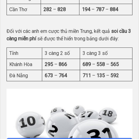
Cần Thơ
282
–
828
194
–
787
–
884
Đối với các anh em cược thủ miền Trung, kết quả
soi cầu 3
càng miễn phí
sẽ được thể hiển trong bảng dưới đây:
Tỉnh
3 càng 2 số
3 càng 3 số
Khánh Hòa
295
–
866
689
–
558
–
565
Đà Nẵng
673
–
764
711
–
135
–
592