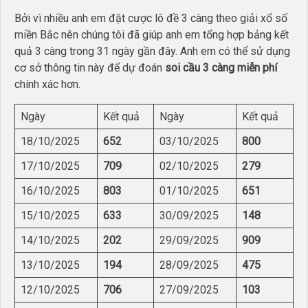
Bởi vì nhiều anh em đặt cược lô đề 3 càng theo giải xổ số
miền Bắc nên chúng tôi đã giúp anh em tổng hợp bảng kết
quả 3 càng trong 31 ngày gần đây. Anh em có thể sử dụng
cơ sở thông tin này để dự đoán
soi cầu 3 càng miễn phí
chính xác hơn.
Ngày
Kết quả
Ngày
Kết quả
18/10/2025
652
03/10/2025
800
17/10/2025
709
02/10/2025
279
16/10/2025
803
01/10/2025
651
15/10/2025
633
30/09/2025
148
14/10/2025
202
29/09/2025
909
13/10/2025
194
28/09/2025
475
12/10/2025
706
27/09/2025
103