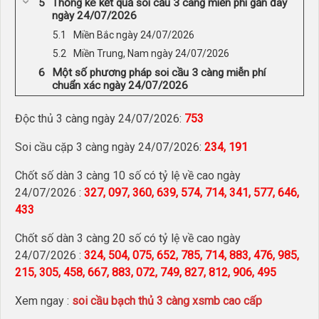
Thống kê kết quả soi cầu 3 càng miễn phí gần đây
ngày 24/07/2026
Miền Bắc ngày 24/07/2026
Miền Trung, Nam ngày 24/07/2026
Một số phương pháp soi cầu 3 càng miễn phí
chuẩn xác ngày 24/07/2026
Độc thủ 3 càng ngày 24/07/2026:
753
Soi cầu cặp 3 càng ngày 24/07/2026:
234, 191
Chốt số dàn 3 càng 10 số có tỷ lệ về cao ngày
24/07/2026 :
327, 097, 360, 639, 574, 714, 341, 577, 646,
433
Chốt số dàn 3 càng 20 số có tỷ lệ về cao ngày
24/07/2026 :
324, 504, 075, 652, 785, 714, 883, 476, 985,
215, 305, 458, 667, 883, 072, 749, 827, 812, 906, 495
Xem ngay :
soi cầu bạch thủ 3 càng xsmb cao cấp