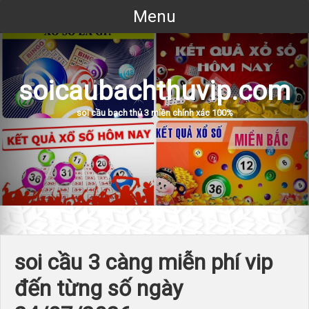
Skip
Menu
to
content
soicaubachthuvip.com
soi cầu bạch thủ 3 miền chính xác 100%
soi cầu 3 càng miễn phí vip
đến từng số ngày