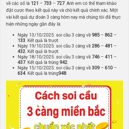
về các số là
121
–
733
–
727
. Anh em có thể tham khảo
đặt cược theo kết quả này và chờ kết quả chính xác. Một
vài kết quả dự đoán 3 càng hôm nay mà chúng tôi đã thực
hiện những ngày gần đây là:
Ngày 13/10/2025: soi cầu 3 càng về
985
–
862
–
133
. Kết quả là trượt.
Ngày 19/10/2025: soi cầu 3 càng về
286
–
481
–
432
. Kết quả là trượt.
Ngày 18/10/2025: soi cầu 3 càng về
746
–
411
–
437
. Kết quả là trúng
942
.
Ngày 15/10/2025: soi cầu 3 càng về
309
–
610
–
634
. Kết quả là trúng
948
.