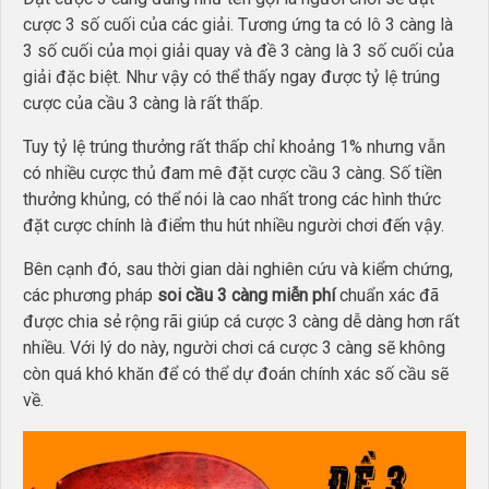
cược 3 số cuối của các giải. Tương ứng ta có lô 3 càng là
3 số cuối của mọi giải quay và đề 3 càng là 3 số cuối của
giải đặc biệt. Như vậy có thể thấy ngay được tỷ lệ trúng
cược của cầu 3 càng là rất thấp.
Tuy tỷ lệ trúng thưởng rất thấp chỉ khoảng 1% nhưng vẫn
có nhiều cược thủ đam mê đặt cược cầu 3 càng. Số tiền
thưởng khủng, có thể nói là cao nhất trong các hình thức
đặt cược chính là điểm thu hút nhiều người chơi đến vậy.
Bên cạnh đó, sau thời gian dài nghiên cứu và kiểm chứng,
các phương pháp
soi cầu 3 càng miễn phí
chuẩn xác đã
được chia sẻ rộng rãi giúp cá cược 3 càng dễ dàng hơn rất
nhiều. Với lý do này, người chơi cá cược 3 càng sẽ không
còn quá khó khăn để có thể dự đoán chính xác số cầu sẽ
về.