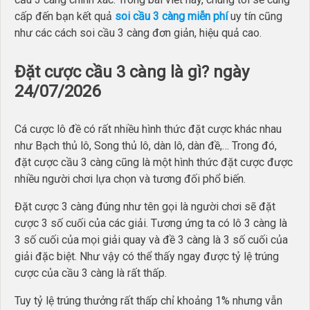
cấp đến bạn kết quả
soi cầu 3 càng miễn phí
uy tín cũng
như các cách soi cầu 3 càng đơn giản, hiệu quả cao.
Đặt cược cầu 3 càng là gì? ngày
24/07/2026
Cá cược lô đề có rất nhiều hình thức đặt cược khác nhau
như Bạch thủ lô, Song thủ lô, dàn lô, dàn đề,… Trong đó,
đặt cược cầu 3 càng cũng là một hình thức đặt cược được
nhiều người chơi lựa chọn và tương đối phổ biến.
Đặt cược 3 càng đúng như tên gọi là người chơi sẽ đặt
cược 3 số cuối của các giải. Tương ứng ta có lô 3 càng là
3 số cuối của mọi giải quay và đề 3 càng là 3 số cuối của
giải đặc biệt. Như vậy có thể thấy ngay được tỷ lệ trúng
cược của cầu 3 càng là rất thấp.
Tuy tỷ lệ trúng thưởng rất thấp chỉ khoảng 1% nhưng vẫn