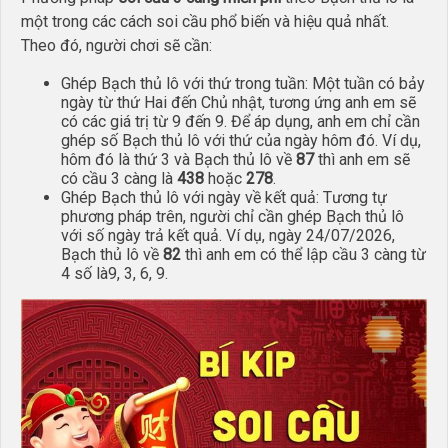
một trong các cách soi cầu phổ biến và hiệu quả nhất.
Theo đó, người chơi sẽ cần:
Ghép Bạch thủ lô với thứ trong tuần: Một tuần có bảy
ngày từ thứ Hai đến Chủ nhật, tương ứng anh em sẽ
có các giá trị từ 9 đến 9. Để áp dụng, anh em chỉ cần
ghép số Bạch thủ lô với thứ của ngày hôm đó. Ví dụ,
hôm đó là thứ 3 và Bạch thủ lô về
87
thì anh em sẽ
có cầu 3 càng là
438
hoặc
278
.
Ghép Bạch thủ lô với ngày về kết quả: Tương tự
phương pháp trên, người chỉ cần ghép Bạch thủ lô
với số ngày trả kết quả. Ví dụ, ngày 24/07/2026,
Bạch thủ lô về
82
thì anh em có thể lập cầu 3 càng từ
4 số là9, 3, 6, 9.