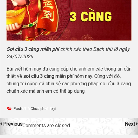
Soi cầu 3 càng miền phí
chính xác theo Bạch thủ lô ngày
24/07/2026
Bài viết hôm nay đã cung cấp cho anh em các thông tin cần
thiết về
soi cầu 3 càng miễn phí
hôm nay. Cùng với đó,
chúng tôi cũng đã chia sẻ các phương pháp soi cầu 3 càng
chuẩn xác mà anh em có thể áp dụng.
Posted in Chưa phân loại
Previous
Next
Comments are closed.