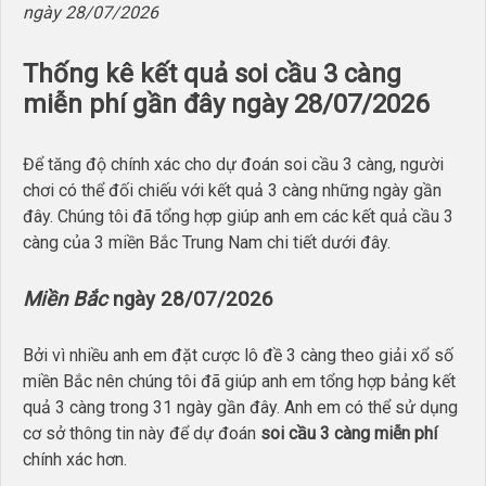
ngày 28/07/2026
Thống kê kết quả soi cầu 3 càng
miễn phí gần đây ngày 28/07/2026
Để tăng độ chính xác cho dự đoán soi cầu 3 càng, người
chơi có thể đối chiếu với kết quả 3 càng những ngày gần
đây. Chúng tôi đã tổng hợp giúp anh em các kết quả cầu 3
càng của 3 miền Bắc Trung Nam chi tiết dưới đây.
Miền Bắc
ngày 28/07/2026
Bởi vì nhiều anh em đặt cược lô đề 3 càng theo giải xổ số
miền Bắc nên chúng tôi đã giúp anh em tổng hợp bảng kết
quả 3 càng trong 31 ngày gần đây. Anh em có thể sử dụng
cơ sở thông tin này để dự đoán
soi cầu 3 càng miễn phí
chính xác hơn.