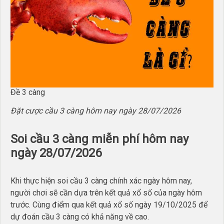
Đề 3 càng
Đặt cược cầu 3 càng hôm nay ngày 28/07/2026
Soi cầu 3 càng miễn phí hôm nay
ngày 28/07/2026
Khi thực hiện soi cầu 3 càng chính xác ngày hôm nay,
người chơi sẽ cần dựa trên kết quả xổ số của ngày hôm
trước. Cùng điểm qua kết quả xổ số ngày 19/10/2025 để
dự đoán cầu 3 càng có khả năng về cao.