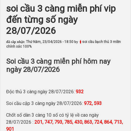
soi cầu 3 càng miễn phí vip
đến từng số ngày
28/07/2026
đã câp nhật:
Thứ Năm, 23/04/2026 - 18:50
by
soi cầu bạch thủ 3 miền
chính xác 100%
Soi cầu 3 càng miễn phí hôm nay
ngày 28/07/2026
Độc thủ 3 càng ngày 28/07/2026:
932
Soi cầu cặp 3 càng ngày 28/07/2026:
972, 593
Chốt số dàn 3 càng 10 số có tỷ lệ về cao ngày
28/07/2026 :
201, 747, 793, 785, 430, 863, 724, 864, 713,
901