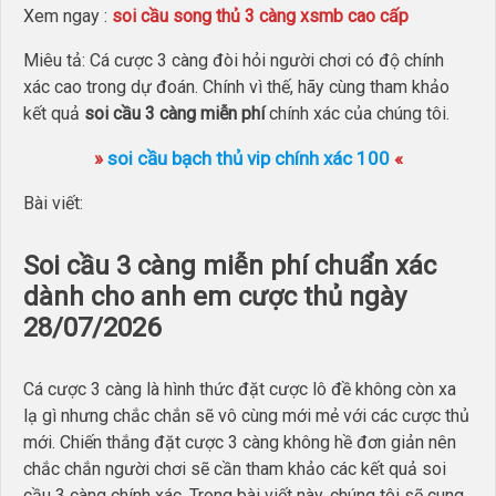
Xem ngay :
soi cầu song thủ 3 càng xsmb cao cấp
Miêu tả: Cá cược 3 càng đòi hỏi người chơi có độ chính
xác cao trong dự đoán. Chính vì thế, hãy cùng tham khảo
kết quả
soi cầu 3 càng miễn phí
chính xác của chúng tôi.
»
soi cầu bạch thủ vip chính xác 100
«
Bài viết:
Soi cầu 3 càng miễn phí chuẩn xác
dành cho anh em cược thủ ngày
28/07/2026
Cá cược 3 càng là hình thức đặt cược lô đề không còn xa
lạ gì nhưng chắc chắn sẽ vô cùng mới mẻ với các cược thủ
mới. Chiến thắng đặt cược 3 càng không hề đơn giản nên
chắc chắn người chơi sẽ cần tham khảo các kết quả soi
cầu 3 càng chính xác. Trong bài viết này, chúng tôi sẽ cung