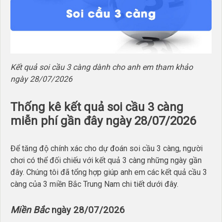
Kết quả soi cầu 3 càng dành cho anh em tham khảo
ngày 28/07/2026
Thống kê kết quả soi cầu 3 càng
miễn phí gần đây ngày 28/07/2026
Để tăng độ chính xác cho dự đoán soi cầu 3 càng, người
chơi có thể đối chiếu với kết quả 3 càng những ngày gần
đây. Chúng tôi đã tổng hợp giúp anh em các kết quả cầu 3
càng của 3 miền Bắc Trung Nam chi tiết dưới đây.
Miền Bắc
ngày 28/07/2026