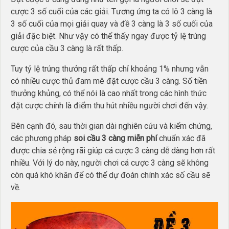
cược 3 số cuối của các giải. Tương ứng ta có lô 3 càng là
3 số cuối của mọi giải quay và đề 3 càng là 3 số cuối của
giải đặc biệt. Như vậy có thể thấy ngay được tỷ lệ trúng
cược của cầu 3 càng là rất thấp.
Tuy tỷ lệ trúng thưởng rất thấp chỉ khoảng 1% nhưng vẫn
có nhiều cược thủ đam mê đặt cược cầu 3 càng. Số tiền
thưởng khủng, có thể nói là cao nhất trong các hình thức
đặt cược chính là điểm thu hút nhiều người chơi đến vậy.
Bên cạnh đó, sau thời gian dài nghiên cứu và kiểm chứng,
các phương pháp
soi cầu 3 càng miễn phí
chuẩn xác đã
được chia sẻ rộng rãi giúp cá cược 3 càng dễ dàng hơn rất
nhiều. Với lý do này, người chơi cá cược 3 càng sẽ không
còn quá khó khăn để có thể dự đoán chính xác số cầu sẽ
về.