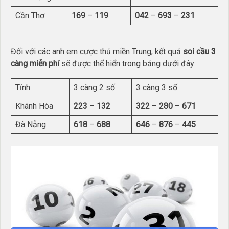
Cần Thơ
169
–
119
042
–
693
–
231
Đối với các anh em cược thủ miền Trung, kết quả
soi cầu 3
càng miễn phí
sẽ được thể hiển trong bảng dưới đây:
Tỉnh
3 càng 2 số
3 càng 3 số
Khánh Hòa
223
–
132
322
–
280
–
671
Đà Nẵng
618
–
688
646
–
876
–
445