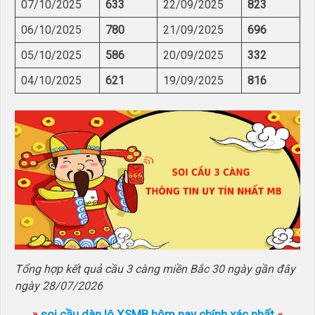
07/10/2025
633
22/09/2025
823
06/10/2025
780
21/09/2025
696
05/10/2025
586
20/09/2025
332
04/10/2025
621
19/09/2025
816
Tổng hợp kết quả cầu 3 càng miền Bắc 30 ngày gần đây
ngày 28/07/2026
»
soi cầu dàn lô XSMB hôm nay chính xác nhất
«