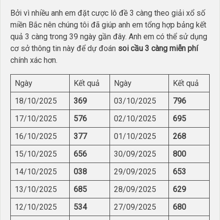
Bởi vì nhiều anh em đặt cược lô đề 3 càng theo giải xổ số
miền Bắc nên chúng tôi đã giúp anh em tổng hợp bảng kết
quả 3 càng trong 39 ngày gần đây. Anh em có thể sử dụng
cơ sở thông tin này để dự đoán
soi cầu 3 càng miễn phí
chính xác hơn.
Ngày
Kết quả
Ngày
Kết quả
18/10/2025
369
03/10/2025
796
17/10/2025
576
02/10/2025
695
16/10/2025
377
01/10/2025
268
15/10/2025
656
30/09/2025
800
14/10/2025
038
29/09/2025
653
13/10/2025
685
28/09/2025
629
12/10/2025
534
27/09/2025
680