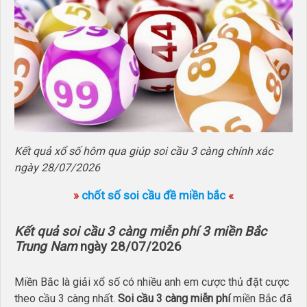
Kết quả xổ số hôm qua giúp soi cầu 3 càng chính xác
ngày 28/07/2026
»
chốt số soi cầu đề miền bắc
«
Kết quả soi cầu 3 càng miễn phí 3 miền Bắc
Trung Nam
ngày 28/07/2026
Miền Bắc là giải xổ số có nhiều anh em cược thủ đặt cược
theo cầu 3 càng nhất.
Soi cầu 3 càng miễn phí
miền Bắc đã