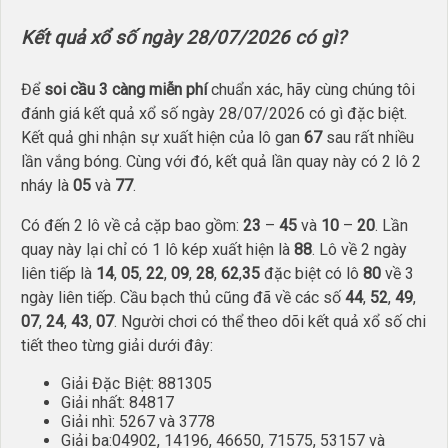
Kết quả xổ số ngày 28/07/2026 có gì?
Để
soi cầu 3 càng miễn phí
chuẩn xác, hãy cùng chúng tôi
đánh giá kết quả xổ số ngày 28/07/2026 có gì đặc biệt.
Kết quả ghi nhận sự xuất hiện của lô gan
67
sau rất nhiều
lần vắng bóng. Cùng với đó, kết quả lần quay này có 2 lô 2
nháy là
05
và
77
.
Có đến 2 lô về cả cặp bao gồm:
23
–
45
và
10
–
20
. Lần
quay này lại chỉ có 1 lô kép xuất hiện là
88
. Lô về 2 ngày
liên tiếp là
14
,
05
,
22
,
09
,
28
,
62
,
35
đặc biệt có lô
80
về 3
ngày liên tiếp. Cầu bạch thủ cũng đã về các số
44
,
52
,
49
,
07
,
24
,
43
,
07
. Người chơi có thể theo dõi kết quả xổ số chi
tiết theo từng giải dưới đây:
Giải Đặc Biệt: 881305
Giải nhất: 84817
Giải nhì: 5267 và 3778
Giải ba:04902, 14196, 46650, 71575, 53157 và