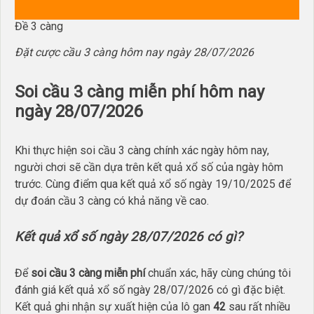
Đề 3 càng
Đặt cược cầu 3 càng hôm nay ngày 28/07/2026
Soi cầu 3 càng miễn phí hôm nay
ngày 28/07/2026
Khi thực hiện soi cầu 3 càng chính xác ngày hôm nay,
người chơi sẽ cần dựa trên kết quả xổ số của ngày hôm
trước. Cùng điểm qua kết quả xổ số ngày 19/10/2025 để
dự đoán cầu 3 càng có khả năng về cao.
Kết quả xổ số ngày 28/07/2026 có gì?
Để
soi cầu 3 càng miễn phí
chuẩn xác, hãy cùng chúng tôi
đánh giá kết quả xổ số ngày 28/07/2026 có gì đặc biệt.
Kết quả ghi nhận sự xuất hiện của lô gan
42
sau rất nhiều