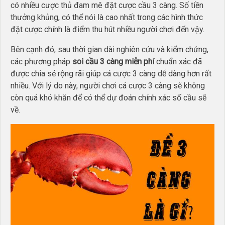
có nhiều cược thủ đam mê đặt cược cầu 3 càng. Số tiền
thưởng khủng, có thể nói là cao nhất trong các hình thức
đặt cược chính là điểm thu hút nhiều người chơi đến vậy.
Bên cạnh đó, sau thời gian dài nghiên cứu và kiểm chứng,
các phương pháp
soi cầu 3 càng miễn phí
chuẩn xác đã
được chia sẻ rộng rãi giúp cá cược 3 càng dễ dàng hơn rất
nhiều. Với lý do này, người chơi cá cược 3 càng sẽ không
còn quá khó khăn để có thể dự đoán chính xác số cầu sẽ
về.