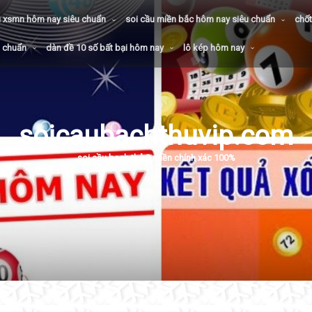
u xsmn hôm nay siêu chuẩn
soi cầu miền bắc hôm nay siêu chuẩn
chốt
u chuẩn
dàn đề 10 số bất bại hôm nay
lô kép hôm nay
soicaubachthuvip.com
soi cầu bạch thủ 3 miền chính xác 100%