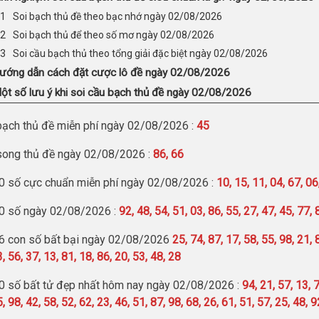
Soi bạch thủ đề theo bạc nhớ ngày 02/08/2026
Soi bạch thủ để theo số mơ ngày 02/08/2026
Soi cầu bạch thủ theo tổng giải đặc biệt ngày 02/08/2026
ướng dẫn cách đặt cược lô đề ngày 02/08/2026
ột số lưu ý khi soi cầu bạch thủ đề ngày 02/08/2026
bạch thủ đề miễn phí ngày 02/08/2026 :
45
song thủ đề ngày 02/08/2026 :
86, 66
0 số cực chuẩn miễn phí ngày 02/08/2026 :
10, 15, 11, 04, 67, 06
0 số ngày 02/08/2026 :
92, 48, 54, 51, 03, 86, 55, 27, 47, 45, 77, 
6 con số bất bại ngày 02/08/2026
25, 74, 87, 17, 58, 55, 98, 21, 
, 56, 37, 13, 81, 18, 86, 20, 53, 48, 28
0 số bất tử đẹp nhất hôm nay ngày 02/08/2026 :
94, 21, 57, 13, 7
, 98, 42, 58, 52, 62, 23, 46, 51, 87, 98, 68, 26, 61, 51, 57, 25, 48, 9