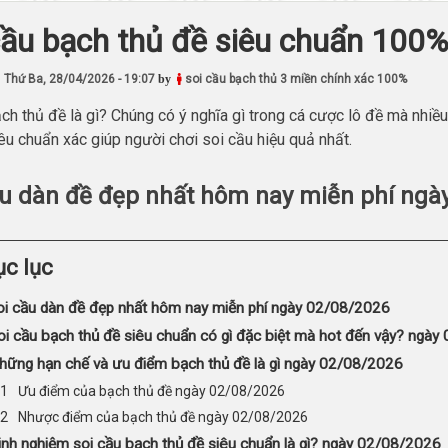
cầu bạch thủ đề siêu chuẩn 100
:
Thứ Ba, 28/04/2026 - 19:07
by
soi cầu bạch thủ 3 miền chính xác 100%
ch thủ đề là gì? Chúng có ý nghĩa gì trong cá cược lô đề mà nhi
êu chuẩn xác giúp người chơi soi cầu hiệu quả nhất.
ầu dàn đề đẹp nhất hôm nay miễn phí ngà
c lục
oi cầu dàn đề đẹp nhất hôm nay miễn phí ngày 02/08/2026
oi cầu bạch thủ đề siêu chuẩn có gì đặc biệt mà hot đến vậy? ngà
hững hạn chế và ưu điểm bạch thủ đề là gì ngày 02/08/2026
Ưu điểm của bạch thủ đề ngày 02/08/2026
Nhược điểm của bạch thủ đề ngày 02/08/2026
inh nghiệm soi cầu bạch thủ đề siêu chuẩn là gì? ngày 02/08/2026