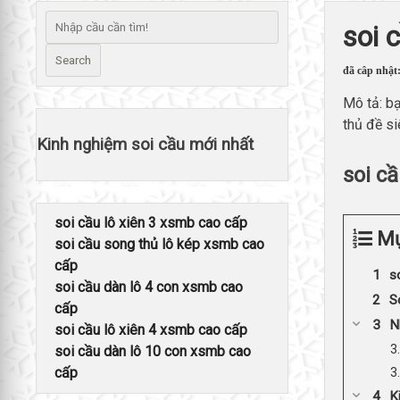
soi 
Search
đã câp nhật
Mô tả: bạ
thủ đề si
Kinh nghiệm soi cầu mới nhất
soi c
soi cầu lô xiên 3 xsmb cao cấp
Mụ
soi cầu song thủ lô kép xsmb cao
cấp
s
soi cầu dàn lô 4 con xsmb cao
S
cấp
N
soi cầu lô xiên 4 xsmb cao cấp
soi cầu dàn lô 10 con xsmb cao
cấp
K