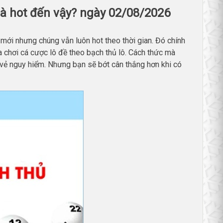
mà hot đến vậy? ngày 02/08/2026
 mới nhưng chúng vẫn luôn hot theo thời gian. Đó chính
a chơi cá cược lô đề theo bạch thủ lô. Cách thức mà
 vẻ nguy hiểm. Nhưng bạn sẽ bớt cân thắng hơn khi có