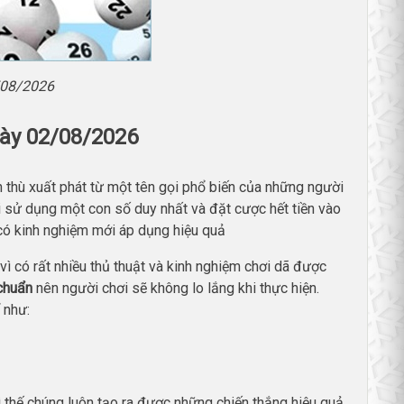
2/08/2026
gày 02/08/2026
ch thù xuất phát từ một tên gọi phổ biến của những người
i sử dụng một con số duy nhất và đặt cược hết tiền vào
 có kinh nghiệm mới áp dụng hiệu quả
ì có rất nhiều thủ thuật và kinh nghiệm chơi dã được
chuẩn
nên người chơi sẽ không lo lắng khi thực hiện.
ể như:
 Vì thế chúng luôn tạo ra được những chiến thắng hiệu quả