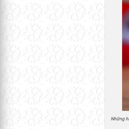
Những hạ