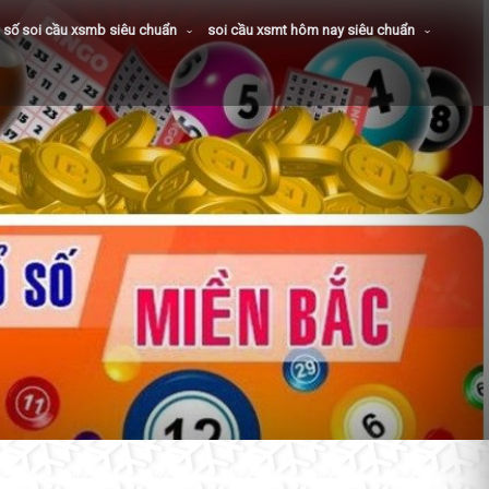
 số soi cầu xsmb siêu chuẩn
soi cầu xsmt hôm nay siêu chuẩn