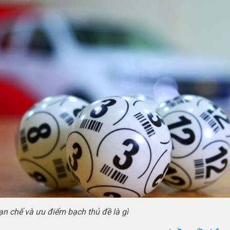
n chế và ưu điểm bạch thủ đề là gì