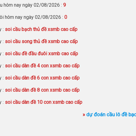
u hôm nay ngày 02/08/2026 :
9
ôi hôm nay ngày 02/08/2026 :
0
 :
soi cầu bạch thủ đề xsmb cao cấp
 :
soi cầu song thủ đề xsmb cao cấp
 :
soi cầu đề đầu đuôi xsmb cao cấp
 :
soi cầu dàn đề 4 con xsmb cao cấp
 :
soi cầu dàn đề 6 con xsmb cao cấp
 :
soi cầu dàn đề 8 con xsmb cao cấp
 :
soi cầu dàn đề 10 con xsmb cao cấp
»
dự đoán cầu lô đề bạc