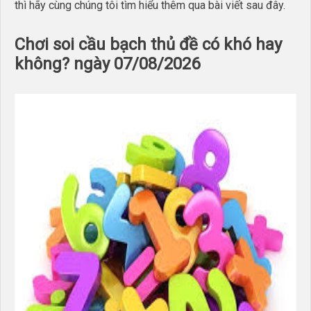
thì hãy cùng chúng tôi tìm hiểu thêm qua bài viết sau đây.
Chơi soi cầu bạch thủ đề có khó hay
không? ngày 07/08/2026