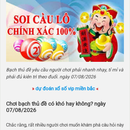
Bạch thủ đề yêu cầu người chơi phải nhanh nhạy, tỉ mỉ và
phải đủ kiên trì theo đuổi. ngày 07/08/2026
»
dự đoán xổ số vip miền bắc
«
Chơi bạch thủ đề có khó hay không? ngày
07/08/2026
Chắc rằng, rất nhiều người chơi muốn khám phá câu hỏi này