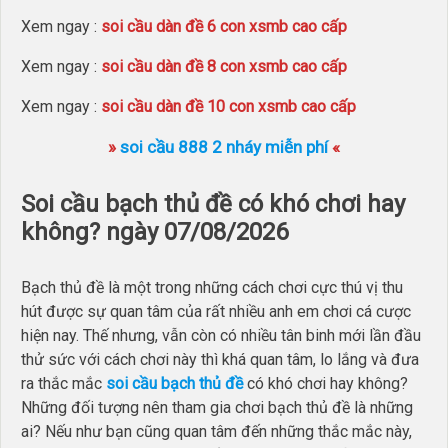
Xem ngay :
soi cầu dàn đề 6 con xsmb cao cấp
Xem ngay :
soi cầu dàn đề 8 con xsmb cao cấp
Xem ngay :
soi cầu dàn đề 10 con xsmb cao cấp
»
soi cầu 888 2 nháy miễn phí
«
Soi cầu bạch thủ đề có khó chơi hay
không? ngày 07/08/2026
Bạch thủ đề là một trong những cách chơi cực thú vị thu
hút được sự quan tâm của rất nhiều anh em chơi cá cược
hiện nay. Thế nhưng, vẫn còn có nhiều tân binh mới lần đầu
thử sức với cách chơi này thì khá quan tâm, lo lắng và đưa
ra thắc mắc
soi cầu bạch thủ đề
có khó chơi hay không?
Những đối tượng nên tham gia chơi bạch thủ đề là những
ai? Nếu như bạn cũng quan tâm đến những thắc mắc này,