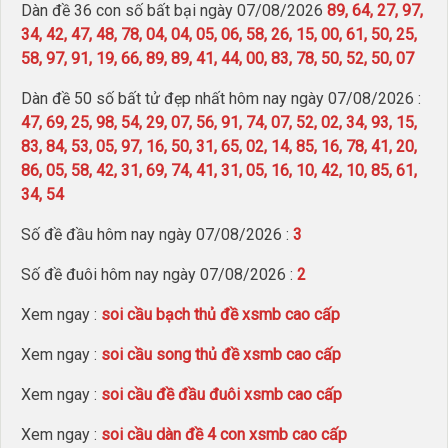
Dàn đề 36 con số bất bại ngày 07/08/2026
89, 64, 27, 97,
34, 42, 47, 48, 78, 04, 04, 05, 06, 58, 26, 15, 00, 61, 50, 25,
58, 97, 91, 19, 66, 89, 89, 41, 44, 00, 83, 78, 50, 52, 50, 07
Dàn đề 50 số bất tử đẹp nhất hôm nay ngày 07/08/2026 :
47, 69, 25, 98, 54, 29, 07, 56, 91, 74, 07, 52, 02, 34, 93, 15,
83, 84, 53, 05, 97, 16, 50, 31, 65, 02, 14, 85, 16, 78, 41, 20,
86, 05, 58, 42, 31, 69, 74, 41, 31, 05, 16, 10, 42, 10, 85, 61,
34, 54
Số đề đầu hôm nay ngày 07/08/2026 :
3
Số đề đuôi hôm nay ngày 07/08/2026 :
2
Xem ngay :
soi cầu bạch thủ đề xsmb cao cấp
Xem ngay :
soi cầu song thủ đề xsmb cao cấp
Xem ngay :
soi cầu đề đầu đuôi xsmb cao cấp
Xem ngay :
soi cầu dàn đề 4 con xsmb cao cấp