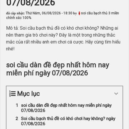
07/08/2026
đã câp nhật:
Thứ Năm, 06/08/2026 - 18:30
by
soi cầu bạch thủ 3 miền
chính xác 100%
Mô tả: Soi cầu bạch thủ đề có khó chơi không? Những ai
nên tham gia trò chơi này? Đây là một trong những thắc
mắc của rất nhiều anh em chơi cá cược. Hãy cùng tìm hiểu
nhé!
soi cầu dàn đề đẹp nhất hôm nay
miễn phí ngày 07/08/2026
Mục lục
soi cầu dàn đề đẹp nhất hôm nay miễn phí ngày
07/08/2026
Soi cầu bạch thủ đề có khó chơi hay không? ngày
07/08/2026