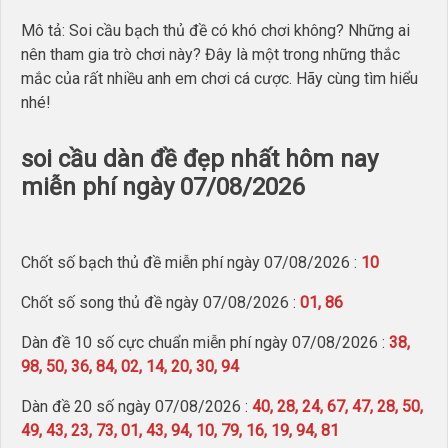
Mô tả: Soi cầu bạch thủ đề có khó chơi không? Những ai
nên tham gia trò chơi này? Đây là một trong những thắc
mắc của rất nhiều anh em chơi cá cược. Hãy cùng tìm hiểu
nhé!
soi cầu dàn đề đẹp nhất hôm nay
miễn phí ngày 07/08/2026
Chốt số bạch thủ đề miễn phí ngày 07/08/2026 :
10
Chốt số song thủ đề ngày 07/08/2026 :
01, 86
Dàn đề 10 số cực chuẩn miễn phí ngày 07/08/2026 :
38,
98, 50, 36, 84, 02, 14, 20, 30, 94
Dàn đề 20 số ngày 07/08/2026 :
40, 28, 24, 67, 47, 28, 50,
49, 43, 23, 73, 01, 43, 94, 10, 79, 16, 19, 94, 81