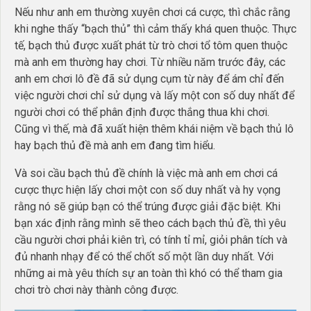
Nếu như anh em thường xuyên chơi cá cược, thì chắc rằng
khi nghe thấy “bạch thủ” thì cảm thấy khá quen thuộc. Thực
tế, bạch thủ được xuất phát từ trò chơi tổ tôm quen thuộc
mà anh em thường hay chơi. Từ nhiều năm trước đây, các
anh em chơi lô đề đã sử dụng cụm từ này để ám chỉ đến
việc người chơi chỉ sử dụng và lấy một con số duy nhất để
người chơi có thể phân định được thắng thua khi chơi.
Cũng vì thế, mà đã xuất hiện thêm khái niệm về bạch thủ lô
hay bạch thủ đề mà anh em đang tìm hiểu.
Và soi cầu bạch thủ đề chính là việc mà anh em chơi cá
cược thực hiện lấy chơi một con số duy nhất và hy vọng
rằng nó sẽ giúp bạn có thể trúng được giải đặc biệt. Khi
bạn xác định rằng mình sẽ theo cách bạch thủ đề, thì yêu
cầu người chơi phải kiên trì, có tính tỉ mỉ, giỏi phân tích và
đủ nhanh nhạy để có thể chốt số một lần duy nhất. Với
những ai mà yêu thích sự an toàn thì khó có thể tham gia
chơi trò chơi này thành công được.