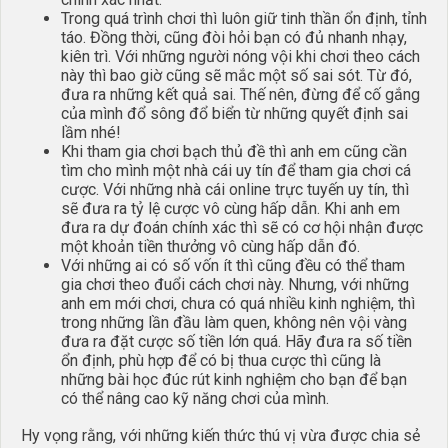
Trong quá trình chơi thì luôn giữ tinh thần ổn định, tỉnh
táo. Đồng thời, cũng đòi hỏi bạn có đủ nhanh nhạy,
kiên trì. Với những người nóng vội khi chơi theo cách
này thì bao giờ cũng sẽ mắc một số sai sót. Từ đó,
đưa ra những kết quả sai. Thế nên, đừng để cố gắng
của mình đổ sông đổ biển từ những quyết định sai
lầm nhé!
Khi tham gia chơi bạch thủ đề thì anh em cũng cần
tìm cho mình một nhà cái uy tín để tham gia chơi cá
cược. Với những nhà cái online trực tuyến uy tín, thì
sẽ đưa ra tỷ lệ cược vô cùng hấp dẫn. Khi anh em
đưa ra dự đoán chính xác thì sẽ có cơ hội nhận được
một khoản tiền thưởng vô cùng hấp dẫn đó.
Với những ai có số vốn ít thì cũng đều có thể tham
gia chơi theo đuổi cách chơi này. Nhưng, với những
anh em mới chơi, chưa có quá nhiều kinh nghiệm, thì
trong những lần đầu làm quen, không nên vội vàng
đưa ra đặt cược số tiền lớn quá. Hãy đưa ra số tiền
ổn định, phù hợp để có bị thua cược thì cũng là
những bài học đúc rút kinh nghiệm cho bạn để bạn
có thể nâng cao kỹ năng chơi của mình.
Hy vọng rằng, với những kiến thức thú vị vừa được chia sẻ