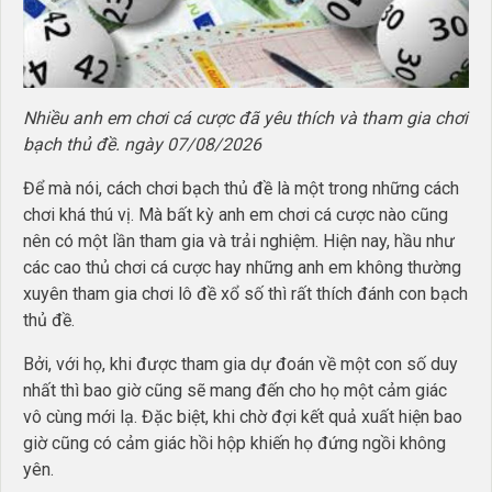
Nhiều anh em chơi cá cược đã yêu thích và tham gia chơi
bạch thủ đề. ngày 07/08/2026
Để mà nói, cách chơi bạch thủ đề là một trong những cách
chơi khá thú vị. Mà bất kỳ anh em chơi cá cược nào cũng
nên có một lần tham gia và trải nghiệm. Hiện nay, hầu như
các cao thủ chơi cá cược hay những anh em không thường
xuyên tham gia chơi lô đề xổ số thì rất thích đánh con bạch
thủ đề.
Bởi, với họ, khi được tham gia dự đoán về một con số duy
nhất thì bao giờ cũng sẽ mang đến cho họ một cảm giác
vô cùng mới lạ. Đặc biệt, khi chờ đợi kết quả xuất hiện bao
giờ cũng có cảm giác hồi hộp khiến họ đứng ngồi không
yên.