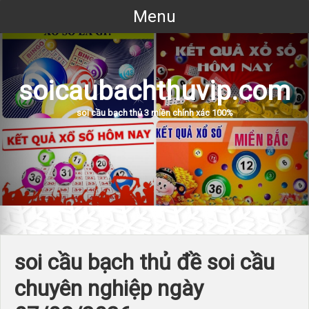
Skip
Menu
to
content
soicaubachthuvip.com
soi cầu bạch thủ 3 miền chính xác 100%
soi cầu bạch thủ đề soi cầu
chuyên nghiệp ngày