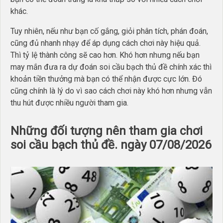
khác.
Tuy nhiên, nếu như bạn cố gắng, giỏi phân tích, phán đoán,
cũng đủ nhanh nhạy để áp dụng cách chơi này hiệu quả.
Thì tỷ lệ thành công sẽ cao hơn. Khó hơn nhưng nếu bạn
may mắn đưa ra dự đoán soi cầu bạch thủ đề chính xác thì
khoản tiền thưởng mà bạn có thể nhận được cực lớn. Đó
cũng chính là lý do vì sao cách chơi này khó hơn nhưng vẫn
thu hút được nhiều người tham gia.
Những đối tượng nên tham gia chơi
soi cầu bạch thủ đề. ngày 07/08/2026