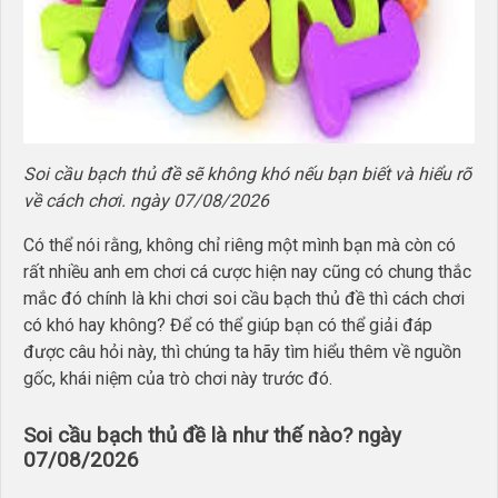
Soi cầu bạch thủ đề sẽ không khó nếu bạn biết và hiểu rõ
về cách chơi. ngày 07/08/2026
Có thể nói rằng, không chỉ riêng một mình bạn mà còn có
rất nhiều anh em chơi cá cược hiện nay cũng có chung thắc
mắc đó chính là khi chơi soi cầu bạch thủ đề thì cách chơi
có khó hay không? Để có thể giúp bạn có thể giải đáp
được câu hỏi này, thì chúng ta hãy tìm hiểu thêm về nguồn
gốc, khái niệm của trò chơi này trước đó.
Soi cầu bạch thủ đề là như thế nào? ngày
07/08/2026