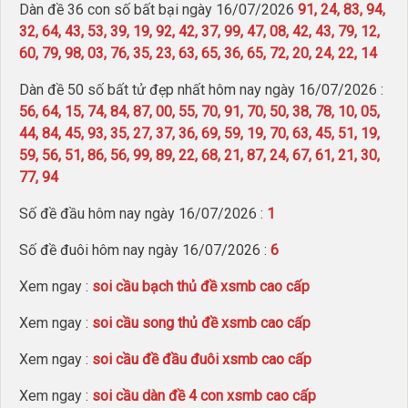
Dàn đề 36 con số bất bại ngày 16/07/2026
91, 24, 83, 94,
32, 64, 43, 53, 39, 19, 92, 42, 37, 99, 47, 08, 42, 43, 79, 12,
60, 79, 98, 03, 76, 35, 23, 63, 65, 36, 65, 72, 20, 24, 22, 14
Dàn đề 50 số bất tử đẹp nhất hôm nay ngày 16/07/2026 :
56, 64, 15, 74, 84, 87, 00, 55, 70, 91, 70, 50, 38, 78, 10, 05,
44, 84, 45, 93, 35, 27, 37, 36, 69, 59, 19, 70, 63, 45, 51, 19,
59, 56, 51, 86, 56, 99, 89, 22, 68, 21, 87, 24, 67, 61, 21, 30,
77, 94
Số đề đầu hôm nay ngày 16/07/2026 :
1
Số đề đuôi hôm nay ngày 16/07/2026 :
6
Xem ngay :
soi cầu bạch thủ đề xsmb cao cấp
Xem ngay :
soi cầu song thủ đề xsmb cao cấp
Xem ngay :
soi cầu đề đầu đuôi xsmb cao cấp
Xem ngay :
soi cầu dàn đề 4 con xsmb cao cấp