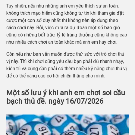
Tuy nhiên, nếu như những anh em yêu thích sự an toàn,
không thích mạo hiểm cũng không tự tin khi tham gia đặt
cược một con số duy nhất thì không nên áp dụng theo
cách chơi này. Bởi, việc đưa ra dự đoán một số bao giờ
cũng có những bất trắc, tỷ lệ trúng thưởng cũng không cao
như nhiều cách chơi an toàn khác mà anh em hay chơi.
Còn nếu như bạn vẫn muốn được thử sức với trò chơi thú
vị này. Thì khi chơi cũng yêu cầu bạn phải đủ nhanh nhạy,
kiên trì và cũng cần phải có thêm nhiều kỹ năng chơi thú vị
để có thể nâng cao cơ hội chiến thắng cho mình.
Một số lưu ý khi anh em chơi soi cầu
bạch thủ đề. ngày 16/07/2026