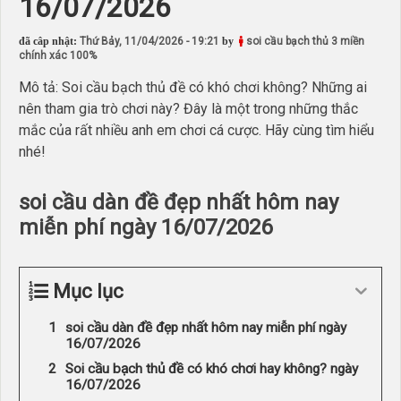
16/07/2026
đã câp nhật:
Thứ Bảy, 11/04/2026 - 19:21
by
soi cầu bạch thủ 3 miền
chính xác 100%
Mô tả: Soi cầu bạch thủ đề có khó chơi không? Những ai
nên tham gia trò chơi này? Đây là một trong những thắc
mắc của rất nhiều anh em chơi cá cược. Hãy cùng tìm hiểu
nhé!
soi cầu dàn đề đẹp nhất hôm nay
miễn phí ngày 16/07/2026
Mục lục
soi cầu dàn đề đẹp nhất hôm nay miễn phí ngày
16/07/2026
Soi cầu bạch thủ đề có khó chơi hay không? ngày
16/07/2026