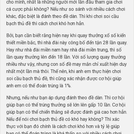
cho mình, nhất là những người mới lần đầu tham gia chơi
cá cược phải không? Nếu như so sánh với nhiều cách chơi
khác, đặc biệt là đánh theo đề dàn. Thì khi chơi soi cầu
bạch thủ đề thì cách chơi khó hơn hẳn.
Bởi, bạn cần biết rằng hiện nay khi quay thưởng xổ số kiến
thiết miền bắc, thì nhà đài này công bố đến tận 28 lần quay.
Hay như nhà đài miền nam hay nhà đài miền trung, thì số
lần quay thưởng lên đến 18 lần. Với số lượng quay thưởng
nhiều như vậy, nhưng con số đề may mắn chỉ xuất hiện duy
nhất một lần mà thôi. Thế nên, khi anh em thực hiện chơi
soi cầu bạch thủ đề, thì cũng xác nhận được cơ hội giúp
anh em có thể đoán trúng là 1%.
Nhưng, nếu như bạn áp dụng đánh theo đề dàn. Thì cơ hội
giúp bạn có thể trúng thưởng sẽ lớn lên gấp 10 lần. Cơ hội
giúp bạn có thể chiến thắng sẽ được đánh giá cao hơn hẳn.
Nếu để nói chơi bạch thủ đề có khó hay không? Thì xác
thực với bạn đó chính là cách chơi khó hơn và tỷ lệ giúp
bạn có thể đoán trúng là khá thấp so với nhiều cách chơi