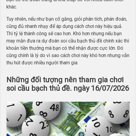
khác.
Tuy nhiên, nếu như bạn cố gắng, giỏi phân tích, phán đoán,
cũng đủ nhanh nhạy để áp dụng cách chơi này hiệu quả.
Thì tỷ lệ thành công sẽ cao hơn. Khó hơn nhưng nếu bạn
may mắn đưa ra dự đoán soi cầu bạch thủ đề chính xác thì
khoản tiền thưởng mà bạn có thể nhận được cực lớn. Đó
cũng chính là lý do vì sao cách chơi này khó hơn nhưng vẫn
thu hút được nhiều người tham gia.
Những đối tượng nên tham gia chơi
soi cầu bạch thủ đề. ngày 16/07/2026