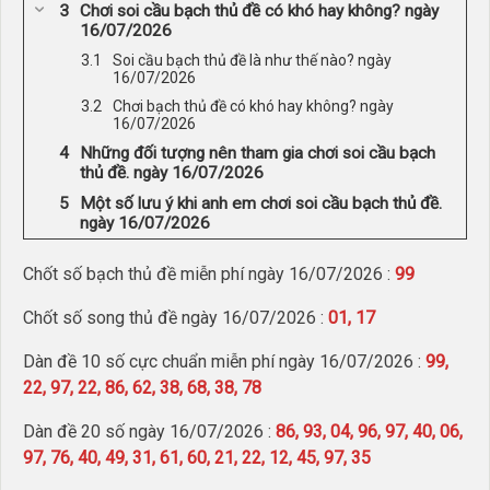
Chơi soi cầu bạch thủ đề có khó hay không? ngày
16/07/2026
Soi cầu bạch thủ đề là như thế nào? ngày
16/07/2026
Chơi bạch thủ đề có khó hay không? ngày
16/07/2026
Những đối tượng nên tham gia chơi soi cầu bạch
thủ đề. ngày 16/07/2026
Một số lưu ý khi anh em chơi soi cầu bạch thủ đề.
ngày 16/07/2026
Chốt số bạch thủ đề miễn phí ngày 16/07/2026 :
99
Chốt số song thủ đề ngày 16/07/2026 :
01, 17
Dàn đề 10 số cực chuẩn miễn phí ngày 16/07/2026 :
99,
22, 97, 22, 86, 62, 38, 68, 38, 78
Dàn đề 20 số ngày 16/07/2026 :
86, 93, 04, 96, 97, 40, 06,
97, 76, 40, 49, 31, 61, 60, 21, 22, 12, 45, 97, 35