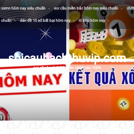
u xsmn hôm nay siêu chuẩn
soi cầu miền bắc hôm nay siêu chuẩn
chốt
u chuẩn
dàn đề 10 số bất bại hôm nay
lô kép hôm nay
soicaubachthuvip.com
soi cầu bạch thủ 3 miền chính xác 100%