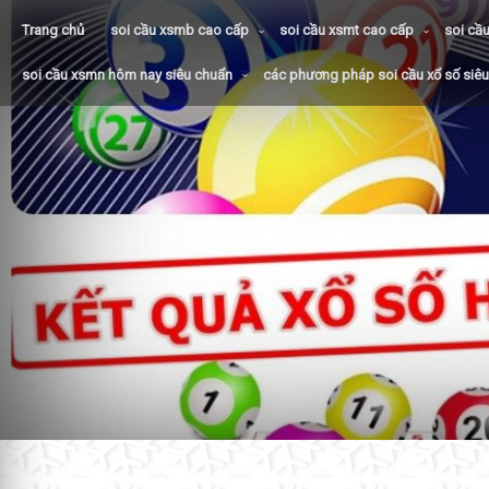
Skip
to
Trang chủ
soi cầu xsmb cao cấp
soi cầu xsmt cao cấp
soi cầ
content
soi cầu xsmn hôm nay siêu chuẩn
các phương pháp soi cầu xổ số siê