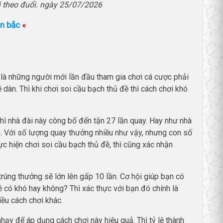
rì theo đuổi. ngày 25/07/2026
ền bắc
«
 là những người mới lần đầu tham gia chơi cá cược phải
dàn. Thì khi chơi soi cầu bạch thủ đề thì cách chơi khó
 thì nhà đài này công bố đến tận 27 lần quay. Hay như nhà
ần. Với số lượng quay thưởng nhiều như vậy, nhưng con số
ực hiện chơi soi cầu bạch thủ đề, thì cũng xác nhận
rúng thưởng sẽ lớn lên gấp 10 lần. Cơ hội giúp bạn có
ề có khó hay không? Thì xác thực với bạn đó chính là
iều cách chơi khác.
hạy để áp dụng cách chơi này hiệu quả. Thì tỷ lệ thành