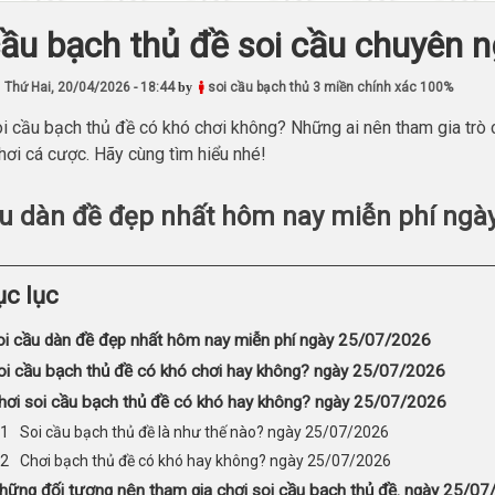
cầu bạch thủ đề soi cầu chuyên
:
Thứ Hai, 20/04/2026 - 18:44
by
soi cầu bạch thủ 3 miền chính xác 100%
i cầu bạch thủ đề có khó chơi không? Những ai nên tham gia trò 
ơi cá cược. Hãy cùng tìm hiểu nhé!
ầu dàn đề đẹp nhất hôm nay miễn phí ngà
c lục
oi cầu dàn đề đẹp nhất hôm nay miễn phí ngày 25/07/2026
oi cầu bạch thủ đề có khó chơi hay không? ngày 25/07/2026
hơi soi cầu bạch thủ đề có khó hay không? ngày 25/07/2026
Soi cầu bạch thủ đề là như thế nào? ngày 25/07/2026
Chơi bạch thủ đề có khó hay không? ngày 25/07/2026
hững đối tượng nên tham gia chơi soi cầu bạch thủ đề. ngày 25/0