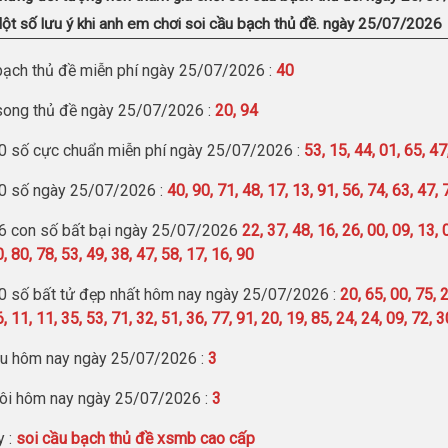
ột số lưu ý khi anh em chơi soi cầu bạch thủ đề. ngày 25/07/2026
bạch thủ đề miễn phí ngày 25/07/2026 :
40
song thủ đề ngày 25/07/2026 :
20, 94
0 số cực chuẩn miễn phí ngày 25/07/2026 :
53, 15, 44, 01, 65, 47
0 số ngày 25/07/2026 :
40, 90, 71, 48, 17, 13, 91, 56, 74, 63, 47, 
6 con số bất bại ngày 25/07/2026
22, 37, 48, 16, 26, 00, 09, 13, 
, 80, 78, 53, 49, 38, 47, 58, 17, 16, 90
0 số bất tử đẹp nhất hôm nay ngày 25/07/2026 :
20, 65, 00, 75, 2
, 11, 11, 35, 53, 71, 32, 51, 36, 77, 91, 20, 19, 85, 24, 24, 09, 72, 3
u hôm nay ngày 25/07/2026 :
3
ôi hôm nay ngày 25/07/2026 :
3
 :
soi cầu bạch thủ đề xsmb cao cấp