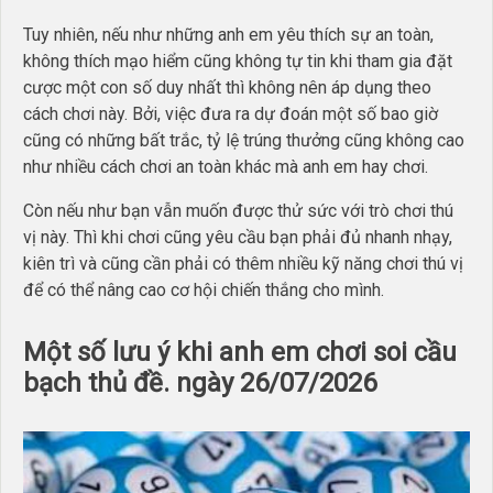
Tuy nhiên, nếu như những anh em yêu thích sự an toàn,
không thích mạo hiểm cũng không tự tin khi tham gia đặt
cược một con số duy nhất thì không nên áp dụng theo
cách chơi này. Bởi, việc đưa ra dự đoán một số bao giờ
cũng có những bất trắc, tỷ lệ trúng thưởng cũng không cao
như nhiều cách chơi an toàn khác mà anh em hay chơi.
Còn nếu như bạn vẫn muốn được thử sức với trò chơi thú
vị này. Thì khi chơi cũng yêu cầu bạn phải đủ nhanh nhạy,
kiên trì và cũng cần phải có thêm nhiều kỹ năng chơi thú vị
để có thể nâng cao cơ hội chiến thắng cho mình.
Một số lưu ý khi anh em chơi soi cầu
bạch thủ đề. ngày 26/07/2026