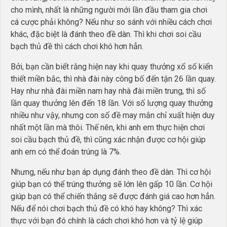
cho mình, nhất là những người mới lần đầu tham gia chơi
cá cược phải không? Nếu như so sánh với nhiều cách chơi
khác, đặc biệt là đánh theo đề dàn. Thì khi chơi soi cầu
bạch thủ đề thì cách chơi khó hơn hẳn.
Bởi, bạn cần biết rằng hiện nay khi quay thưởng xổ số kiến
thiết miền bắc, thì nhà đài này công bố đến tận 26 lần quay.
Hay như nhà đài miền nam hay nhà đài miền trung, thì số
lần quay thưởng lên đến 18 lần. Với số lượng quay thưởng
nhiều như vậy, nhưng con số đề may mắn chỉ xuất hiện duy
nhất một lần mà thôi. Thế nên, khi anh em thực hiện chơi
soi cầu bạch thủ đề, thì cũng xác nhận được cơ hội giúp
anh em có thể đoán trúng là 7%.
Nhưng, nếu như bạn áp dụng đánh theo đề dàn. Thì cơ hội
giúp bạn có thể trúng thưởng sẽ lớn lên gấp 10 lần. Cơ hội
giúp bạn có thể chiến thắng sẽ được đánh giá cao hơn hẳn.
Nếu để nói chơi bạch thủ đề có khó hay không? Thì xác
thực với bạn đó chính là cách chơi khó hơn và tỷ lệ giúp