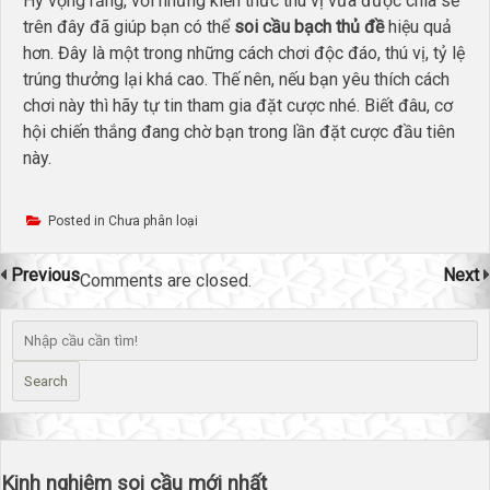
Hy vọng rằng, với những kiến thức thú vị vừa được chia sẻ
trên đây đã giúp bạn có thể
soi cầu bạch thủ đề
hiệu quả
hơn. Đây là một trong những cách chơi độc đáo, thú vị, tỷ lệ
trúng thưởng lại khá cao. Thế nên, nếu bạn yêu thích cách
chơi này thì hãy tự tin tham gia đặt cược nhé. Biết đâu, cơ
hội chiến thắng đang chờ bạn trong lần đặt cược đầu tiên
này.
Posted in Chưa phân loại
Previous
Next
Comments are closed.
Search
Kinh nghiệm soi cầu mới nhất