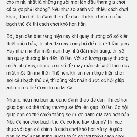
cho mình, nhất là những người mới lần đầu tham gia chơi
cá cược phải không? Nếu như so sánh với nhiều cách chơi
khác, đặc biệt là đánh theo đề dàn. Thì khi chơi soi cầu
bạch thủ đề thì cách chơi khó hơn hẳn.
Bởi, bạn cần biết rằng hiện nay khi quay thưởng xổ số kiến
thiết miền bắc, thì nhà đài này công bố đến tận 21 lần quay.
Hay như nhà đài miền nam hay nhà đài miền trung, thì số
lần quay thưởng lên đến 18 lần. Với số lượng quay thưởng
nhiều như vậy, nhưng con số đề may mắn chỉ xuất hiện duy
nhất một lần mà thôi. Thế nên, khi anh em thực hiện chơi
soi cầu bạch thủ đề, thì cũng xác nhận được cơ hội giúp
anh em có thể đoán trúng là 7%.
Nhưng, nếu như bạn áp dụng đánh theo đề dàn. Thì cơ hội
giúp bạn có thể trúng thưởng sẽ lớn lên gấp 10 lần. Cơ hội
giúp bạn có thể chiến thắng sẽ được đánh giá cao hơn hẳn.
Nếu để nói chơi bạch thủ đề có khó hay không? Thì xác
thực với bạn đó chính là cách chơi khó hơn và tỷ lệ giúp
bạn có thể đoán trúng là khá thấp so với nhiều cách chơi