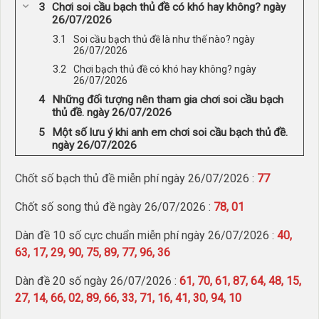
Chơi soi cầu bạch thủ đề có khó hay không? ngày
26/07/2026
Soi cầu bạch thủ đề là như thế nào? ngày
26/07/2026
Chơi bạch thủ đề có khó hay không? ngày
26/07/2026
Những đối tượng nên tham gia chơi soi cầu bạch
thủ đề. ngày 26/07/2026
Một số lưu ý khi anh em chơi soi cầu bạch thủ đề.
ngày 26/07/2026
Chốt số bạch thủ đề miễn phí ngày 26/07/2026 :
77
Chốt số song thủ đề ngày 26/07/2026 :
78, 01
Dàn đề 10 số cực chuẩn miễn phí ngày 26/07/2026 :
40,
63, 17, 29, 90, 75, 89, 77, 96, 36
Dàn đề 20 số ngày 26/07/2026 :
61, 70, 61, 87, 64, 48, 15,
27, 14, 66, 02, 89, 66, 33, 71, 16, 41, 30, 94, 10