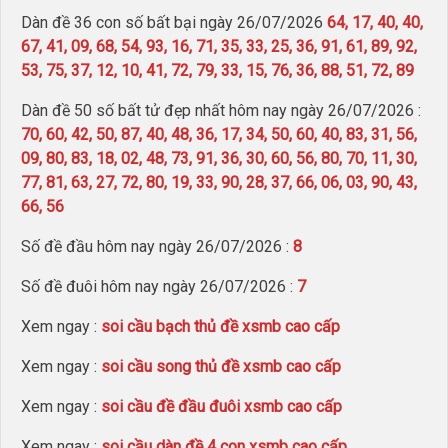
Dàn đề 36 con số bất bại ngày 26/07/2026
64, 17, 40, 40,
67, 41, 09, 68, 54, 93, 16, 71, 35, 33, 25, 36, 91, 61, 89, 92,
53, 75, 37, 12, 10, 41, 72, 79, 33, 15, 76, 36, 88, 51, 72, 89
Dàn đề 50 số bất tử đẹp nhất hôm nay ngày 26/07/2026 :
70, 60, 42, 50, 87, 40, 48, 36, 17, 34, 50, 60, 40, 83, 31, 56,
09, 80, 83, 18, 02, 48, 73, 91, 36, 30, 60, 56, 80, 70, 11, 30,
77, 81, 63, 27, 72, 80, 19, 33, 90, 28, 37, 66, 06, 03, 90, 43,
66, 56
Số đề đầu hôm nay ngày 26/07/2026 :
8
Số đề đuôi hôm nay ngày 26/07/2026 :
7
Xem ngay :
soi cầu bạch thủ đề xsmb cao cấp
Xem ngay :
soi cầu song thủ đề xsmb cao cấp
Xem ngay :
soi cầu đề đầu đuôi xsmb cao cấp
Xem ngay :
soi cầu dàn đề 4 con xsmb cao cấp