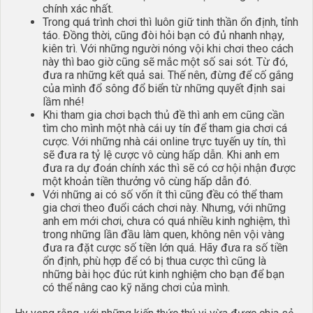
chính xác nhất.
Trong quá trình chơi thì luôn giữ tinh thần ổn định, tỉnh
táo. Đồng thời, cũng đòi hỏi bạn có đủ nhanh nhạy,
kiên trì. Với những người nóng vội khi chơi theo cách
này thì bao giờ cũng sẽ mắc một số sai sót. Từ đó,
đưa ra những kết quả sai. Thế nên, đừng để cố gắng
của mình đổ sông đổ biển từ những quyết định sai
lầm nhé!
Khi tham gia chơi bạch thủ đề thì anh em cũng cần
tìm cho mình một nhà cái uy tín để tham gia chơi cá
cược. Với những nhà cái online trực tuyến uy tín, thì
sẽ đưa ra tỷ lệ cược vô cùng hấp dẫn. Khi anh em
đưa ra dự đoán chính xác thì sẽ có cơ hội nhận được
một khoản tiền thưởng vô cùng hấp dẫn đó.
Với những ai có số vốn ít thì cũng đều có thể tham
gia chơi theo đuổi cách chơi này. Nhưng, với những
anh em mới chơi, chưa có quá nhiều kinh nghiệm, thì
trong những lần đầu làm quen, không nên vội vàng
đưa ra đặt cược số tiền lớn quá. Hãy đưa ra số tiền
ổn định, phù hợp để có bị thua cược thì cũng là
những bài học đúc rút kinh nghiệm cho bạn để bạn
có thể nâng cao kỹ năng chơi của mình.