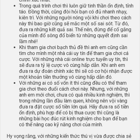
Trong quá trình chơi thì luôn giữ tinh thần ổn định, tỉnh
táo. Đồng thời, cũng đòi hỏi bạn có đủ nhanh nhạy,
kiên trì. Với những người nóng vội khi chơi theo cách
này thì bao giờ cũng sẽ mắc một số sai sót. Từ đó,
đưa ra những kết quả sai. Thế nên, đừng để cố gắng
của mình đổ sông đổ biển từ những quyết định sai
lầm nhé!
Khi tham gia chơi bạch thủ đề thì anh em cũng cần
tìm cho mình một nhà cái uy tín để tham gia chơi cá
cược. Với những nhà cái online trực tuyến uy tín, thì
sẽ đưa ra tỷ lệ cược vô cùng hấp dẫn. Khi anh em
đưa ra dự đoán chính xác thì sẽ có cơ hội nhận được
một khoản tiền thưởng vô cùng hấp dẫn đó.
Với những ai có số vốn ít thì cũng đều có thể tham
gia chơi theo đuổi cách chơi này. Nhưng, với những
anh em mới chơi, chưa có quá nhiều kinh nghiệm, thì
trong những lần đầu làm quen, không nên vội vàng
đưa ra đặt cược số tiền lớn quá. Hãy đưa ra số tiền
ổn định, phù hợp để có bị thua cược thì cũng là
những bài học đúc rút kinh nghiệm cho bạn để bạn
có thể nâng cao kỹ năng chơi của mình.
Hy vọng rằng, với những kiến thức thú vị vừa được chia sẻ