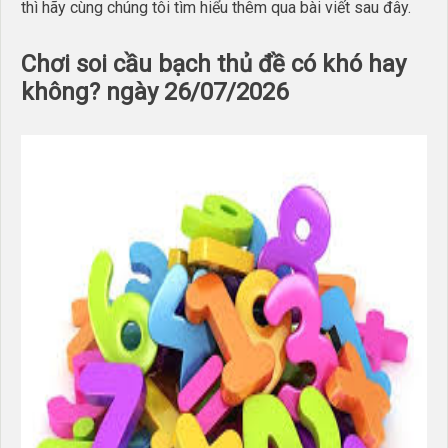
thì hãy cùng chúng tôi tìm hiểu thêm qua bài viết sau đây.
Chơi soi cầu bạch thủ đề có khó hay
không? ngày 26/07/2026