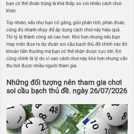
bạn có thể đoán trúng là khá thấp so với nhiều cách chơi
khác.
Tuy nhiên, nếu như bạn cố gắng, giỏi phân tích, phán đoán,
cũng đủ nhanh nhạy để áp dụng cách chơi này hiệu quả.
Thì tỷ lệ thành công sẽ cao hơn. Khó hơn nhưng nếu bạn
may mắn đưa ra dự đoán soi cầu bạch thủ đề chính xác thì
khoản tiền thưởng mà bạn có thể nhận được cực lớn. Đó
cũng chính là lý do vì sao cách chơi này khó hơn nhưng vẫn
thu hút được nhiều người tham gia.
Những đối tượng nên tham gia chơi
soi cầu bạch thủ đề. ngày 26/07/2026