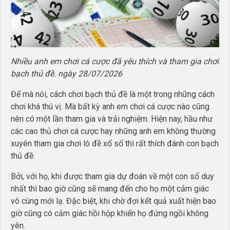
Nhiều anh em chơi cá cược đã yêu thích và tham gia chơi
bạch thủ đề. ngày 28/07/2026
Để mà nói, cách chơi bạch thủ đề là một trong những cách
chơi khá thú vị. Mà bất kỳ anh em chơi cá cược nào cũng
nên có một lần tham gia và trải nghiệm. Hiện nay, hầu như
các cao thủ chơi cá cược hay những anh em không thường
xuyên tham gia chơi lô đề xổ số thì rất thích đánh con bạch
thủ đề.
Bởi, với họ, khi được tham gia dự đoán về một con số duy
nhất thì bao giờ cũng sẽ mang đến cho họ một cảm giác
vô cùng mới lạ. Đặc biệt, khi chờ đợi kết quả xuất hiện bao
giờ cũng có cảm giác hồi hộp khiến họ đứng ngồi không
yên.