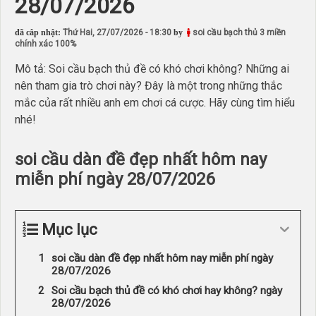
28/07/2026
đã câp nhật:
Thứ Hai, 27/07/2026 - 18:30
by
soi cầu bạch thủ 3 miền
chính xác 100%
Mô tả: Soi cầu bạch thủ đề có khó chơi không? Những ai
nên tham gia trò chơi này? Đây là một trong những thắc
mắc của rất nhiều anh em chơi cá cược. Hãy cùng tìm hiểu
nhé!
soi cầu dàn đề đẹp nhất hôm nay
miễn phí ngày 28/07/2026
Mục lục
soi cầu dàn đề đẹp nhất hôm nay miễn phí ngày
28/07/2026
Soi cầu bạch thủ đề có khó chơi hay không? ngày
28/07/2026