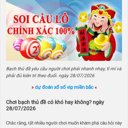
Bạch thủ đề yêu cầu người chơi phải nhanh nhạy, tỉ mỉ và
phải đủ kiên trì theo đuổi. ngày 28/07/2026
»
dự đoán xổ số vip miền bắc
«
Chơi bạch thủ đề có khó hay không? ngày
28/07/2026
Chắc rằng, rất nhiều người chơi muốn khám phá câu hỏi này