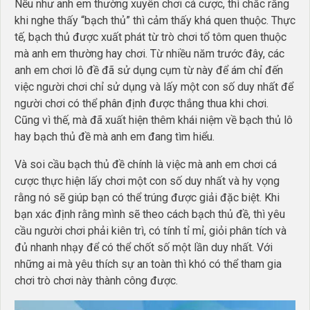
Nếu như anh em thường xuyên chơi cá cược, thì chắc rằng
khi nghe thấy “bạch thủ” thì cảm thấy khá quen thuộc. Thực
tế, bạch thủ được xuất phát từ trò chơi tổ tôm quen thuộc
mà anh em thường hay chơi. Từ nhiều năm trước đây, các
anh em chơi lô đề đã sử dụng cụm từ này để ám chỉ đến
việc người chơi chỉ sử dụng và lấy một con số duy nhất để
người chơi có thể phân định được thắng thua khi chơi.
Cũng vì thế, mà đã xuất hiện thêm khái niệm về bạch thủ lô
hay bạch thủ đề mà anh em đang tìm hiểu.
Và soi cầu bạch thủ đề chính là việc mà anh em chơi cá
cược thực hiện lấy chơi một con số duy nhất và hy vọng
rằng nó sẽ giúp bạn có thể trúng được giải đặc biệt. Khi
bạn xác định rằng mình sẽ theo cách bạch thủ đề, thì yêu
cầu người chơi phải kiên trì, có tính tỉ mỉ, giỏi phân tích và
đủ nhanh nhạy để có thể chốt số một lần duy nhất. Với
những ai mà yêu thích sự an toàn thì khó có thể tham gia
chơi trò chơi này thành công được.