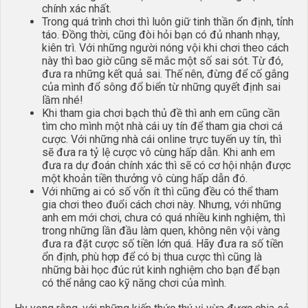
chính xác nhất.
Trong quá trình chơi thì luôn giữ tinh thần ổn định, tỉnh
táo. Đồng thời, cũng đòi hỏi bạn có đủ nhanh nhạy,
kiên trì. Với những người nóng vội khi chơi theo cách
này thì bao giờ cũng sẽ mắc một số sai sót. Từ đó,
đưa ra những kết quả sai. Thế nên, đừng để cố gắng
của mình đổ sông đổ biển từ những quyết định sai
lầm nhé!
Khi tham gia chơi bạch thủ đề thì anh em cũng cần
tìm cho mình một nhà cái uy tín để tham gia chơi cá
cược. Với những nhà cái online trực tuyến uy tín, thì
sẽ đưa ra tỷ lệ cược vô cùng hấp dẫn. Khi anh em
đưa ra dự đoán chính xác thì sẽ có cơ hội nhận được
một khoản tiền thưởng vô cùng hấp dẫn đó.
Với những ai có số vốn ít thì cũng đều có thể tham
gia chơi theo đuổi cách chơi này. Nhưng, với những
anh em mới chơi, chưa có quá nhiều kinh nghiệm, thì
trong những lần đầu làm quen, không nên vội vàng
đưa ra đặt cược số tiền lớn quá. Hãy đưa ra số tiền
ổn định, phù hợp để có bị thua cược thì cũng là
những bài học đúc rút kinh nghiệm cho bạn để bạn
có thể nâng cao kỹ năng chơi của mình.