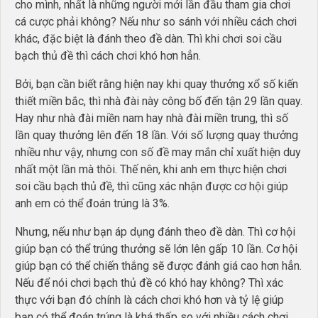
cho mình, nhất là những người mới lần đầu tham gia chơi
cá cược phải không? Nếu như so sánh với nhiều cách chơi
khác, đặc biệt là đánh theo đề dàn. Thì khi chơi soi cầu
bạch thủ đề thì cách chơi khó hơn hẳn.
Bởi, bạn cần biết rằng hiện nay khi quay thưởng xổ số kiến
thiết miền bắc, thì nhà đài này công bố đến tận 29 lần quay.
Hay như nhà đài miền nam hay nhà đài miền trung, thì số
lần quay thưởng lên đến 18 lần. Với số lượng quay thưởng
nhiều như vậy, nhưng con số đề may mắn chỉ xuất hiện duy
nhất một lần mà thôi. Thế nên, khi anh em thực hiện chơi
soi cầu bạch thủ đề, thì cũng xác nhận được cơ hội giúp
anh em có thể đoán trúng là 3%.
Nhưng, nếu như bạn áp dụng đánh theo đề dàn. Thì cơ hội
giúp bạn có thể trúng thưởng sẽ lớn lên gấp 10 lần. Cơ hội
giúp bạn có thể chiến thắng sẽ được đánh giá cao hơn hẳn.
Nếu để nói chơi bạch thủ đề có khó hay không? Thì xác
thực với bạn đó chính là cách chơi khó hơn và tỷ lệ giúp
bạn có thể đoán trúng là khá thấp so với nhiều cách chơi