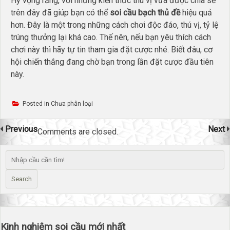
Hy vọng rằng, với những kiến thức thú vị vừa được chia sẻ
trên đây đã giúp bạn có thể
soi cầu bạch thủ đề
hiệu quả
hơn. Đây là một trong những cách chơi độc đáo, thú vị, tỷ lệ
trúng thưởng lại khá cao. Thế nên, nếu bạn yêu thích cách
chơi này thì hãy tự tin tham gia đặt cược nhé. Biết đâu, cơ
hội chiến thắng đang chờ bạn trong lần đặt cược đầu tiên
này.
Posted in Chưa phân loại
Previous
Next
Comments are closed.
Search
Kinh nghiệm soi cầu mới nhất