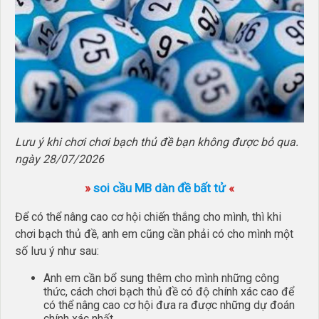
Lưu ý khi chơi chơi bạch thủ đề bạn không được bỏ qua.
ngày 28/07/2026
»
soi cầu MB dàn đề bất tử
«
Để có thể nâng cao cơ hội chiến thắng cho mình, thì khi
chơi bạch thủ đề, anh em cũng cần phải có cho mình một
số lưu ý như sau:
Anh em cần bổ sung thêm cho mình những công
thức, cách chơi bạch thủ đề có độ chính xác cao để
có thể nâng cao cơ hội đưa ra được những dự đoán
chính xác nhất.