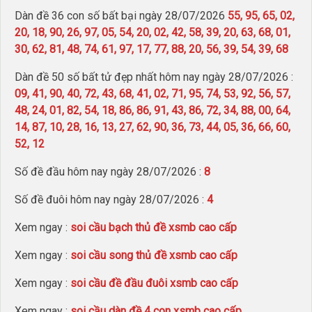
Dàn đề 36 con số bất bại ngày 28/07/2026
55, 95, 65, 02,
20, 18, 90, 26, 97, 05, 54, 20, 02, 42, 58, 39, 20, 63, 68, 01,
30, 62, 81, 48, 74, 61, 97, 17, 77, 88, 20, 56, 39, 54, 39, 68
Dàn đề 50 số bất tử đẹp nhất hôm nay ngày 28/07/2026 :
09, 41, 90, 40, 72, 43, 68, 41, 02, 71, 95, 74, 53, 92, 56, 57,
48, 24, 01, 82, 54, 18, 86, 86, 91, 43, 86, 72, 34, 88, 00, 64,
14, 87, 10, 28, 16, 13, 27, 62, 90, 36, 73, 44, 05, 36, 66, 60,
52, 12
Số đề đầu hôm nay ngày 28/07/2026 :
8
Số đề đuôi hôm nay ngày 28/07/2026 :
4
Xem ngay :
soi cầu bạch thủ đề xsmb cao cấp
Xem ngay :
soi cầu song thủ đề xsmb cao cấp
Xem ngay :
soi cầu đề đầu đuôi xsmb cao cấp
Xem ngay :
soi cầu dàn đề 4 con xsmb cao cấp