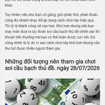
khác.
Tuy nhiên, nếu như bạn cố gắng, giỏi phân tích, phán đoán,
cũng đủ nhanh nhạy để áp dụng cách chơi này hiệu quả.
Thì tỷ lệ thành công sẽ cao hơn. Khó hơn nhưng nếu bạn
may mắn đưa ra dự đoán soi cầu bạch thủ đề chính xác thì
khoản tiền thưởng mà bạn có thể nhận được cực lớn. Đó
cũng chính là lý do vì sao cách chơi này khó hơn nhưng vẫn
thu hút được nhiều người tham gia.
Những đối tượng nên tham gia chơi
soi cầu bạch thủ đề. ngày 28/07/2026