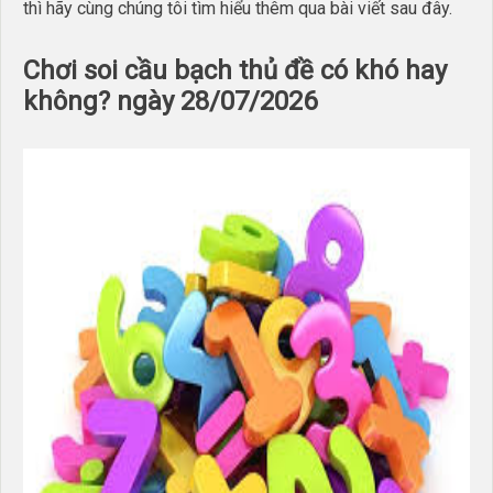
thì hãy cùng chúng tôi tìm hiểu thêm qua bài viết sau đây.
Chơi soi cầu bạch thủ đề có khó hay
không? ngày 28/07/2026