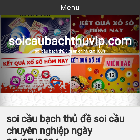
Skip
Menu
to
content
soicaubachthuvip.com
soi cầu bạch thủ 3 miền chính xác 100%
soi cầu bạch thủ đề soi cầu
chuyên nghiệp ngày