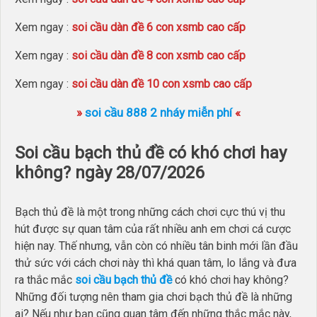
Xem ngay :
soi cầu dàn đề 6 con xsmb cao cấp
Xem ngay :
soi cầu dàn đề 8 con xsmb cao cấp
Xem ngay :
soi cầu dàn đề 10 con xsmb cao cấp
»
soi cầu 888 2 nháy miễn phí
«
Soi cầu bạch thủ đề có khó chơi hay
không? ngày 28/07/2026
Bạch thủ đề là một trong những cách chơi cực thú vị thu
hút được sự quan tâm của rất nhiều anh em chơi cá cược
hiện nay. Thế nhưng, vẫn còn có nhiều tân binh mới lần đầu
thử sức với cách chơi này thì khá quan tâm, lo lắng và đưa
ra thắc mắc
soi cầu bạch thủ đề
có khó chơi hay không?
Những đối tượng nên tham gia chơi bạch thủ đề là những
ai? Nếu như bạn cũng quan tâm đến những thắc mắc này,