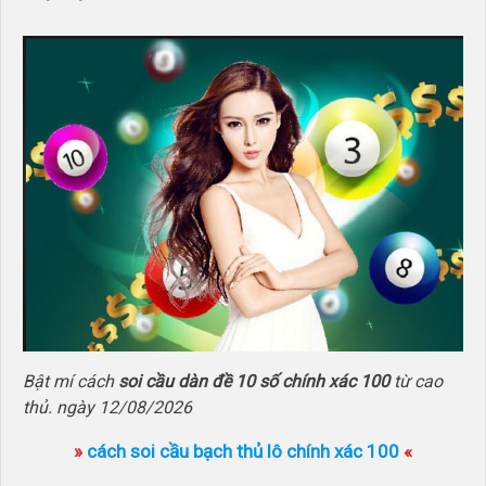
Bật mí cách
soi cầu dàn đề 10 số chính xác 100
từ cao
thủ. ngày 12/08/2026
»
cách soi cầu bạch thủ lô chính xác 100
«