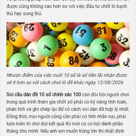
được cũng không cao hơn so với việc đầu tư chốt lô bạch
thủ hay song thủ.
Nhược điểm của việc nuôi 10 số là số tiền lãi nhận được
sẽ ít hơn so với cách chơi lô đề khác ngày 12/08/2026
Soi cầu dàn đề 10 số chính xác 100
còn đòi hỏi người chơi
trong quá trình tham gia chốt số phải có kỹ năng tính toán,
phân tích và ghi chép lại để có cách soi dàn đề hợp lý nhất.
Đồng thời, mọi người cũng cần phải có tính nhẫn nại, phải
luôn kiên trì chờ đợi kết quả thì mới có cơ hội dành phần
thắng cho mình. Nếu anh em muốn trúng lớn thì nhất định