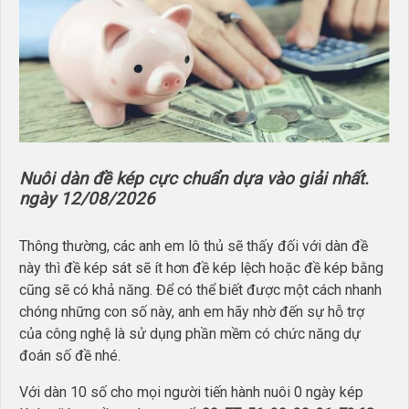
Nuôi dàn đề kép cực chuẩn dựa vào giải nhất.
ngày 12/08/2026
Thông thường, các anh em lô thủ sẽ thấy đối với dàn đề
này thì đề kép sát sẽ ít hơn đề kép lệch hoặc đề kép bằng
cũng sẽ có khả năng. Để có thể biết được một cách nhanh
chóng những con số này, anh em hãy nhờ đến sự hỗ trợ
của công nghệ là sử dụng phần mềm có chức năng dự
đoán số đề nhé.
Với dàn 10 số cho mọi người tiến hành nuôi 0 ngày kép