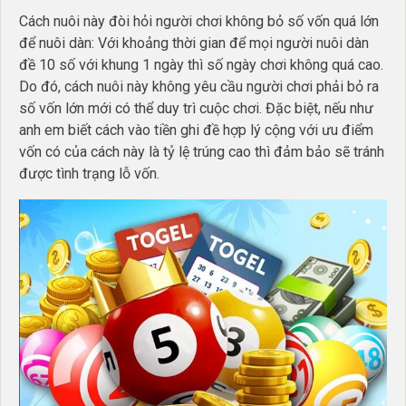
Cách nuôi này đòi hỏi người chơi không bỏ số vốn quá lớn
để nuôi dàn: Với khoảng thời gian để mọi người nuôi dàn
đề 10 số với khung 1 ngày thì số ngày chơi không quá cao.
Do đó, cách nuôi này không yêu cầu người chơi phải bỏ ra
số vốn lớn mới có thể duy trì cuộc chơi. Đặc biệt, nếu như
anh em biết cách vào tiền ghi đề hợp lý cộng với ưu điểm
vốn có của cách này là tỷ lệ trúng cao thì đảm bảo sẽ tránh
được tình trạng lỗ vốn.