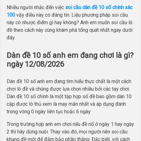
Nhiều người nhắc đến việc
soi cầu dàn đề 10 số chính xác
100
vậy điều này có đáng tin. Liệu phương pháp soi cầu
này có nhược điểm gì hay không? Anh em muốn soi cầu lô
đề theo cách này cùng khám phá tổng quát nhất ngay dưới
đây.
Dàn đề 10 số anh em đang chơi là gì?
ngày 12/08/2026
Dàn đề 10 số anh em đang tìm hiểu thực chất là một cách
chơi lô đề và chúng được lựa chọn nhiều bởi các tay chơi.
Dàn đề 10 số chính là một tập hợp số đề bao gồm dàn 10
cặp được lô thủ xem là may mắn nhất và áp dụng đánh
trong vòng 0 ngày liên tục hoặc 6 ngày.
Trong trường hợp anh em chơi nếu đề nổ ở ngày 1 hay ngày
2 thì hãy dừng nuôi. Thay vào đó, mọi người nên soi cầu
khung đề mới để đảm bảo phần thắng. Đặc biệt, với cách