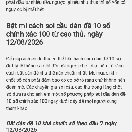
phải đầu tư nhiều tiền, ngược lại nếu như thua thì số vốn có
nguy cơ bị mất hết.
Bật mí cách soi cầu dàn đề 10 số
chính xác 100 từ cao thủ. ngày
12/08/2026
Để giúp anh em lô thủ có thể tiến hành nuôi dàn đề 10 số
đạt tỷ lệ thắng cao thì đòi hỏi người chơi phải nắm rõ ràng
cách bắt dàn đề như thế nào chuẩn nhất. Mọi người khi
chốt sổ cần phải đảm bảo có cơ sở rõ ràng chứ không nên
đoán mò. Các chuyên gia soi cầu, cao thủ trong làng chốt
số đưa ra cho anh em một số phương pháp
soi cầu dàn đề
10 số chính xác 100
ngay dưới đây để mọi người cùng
tham khảo.
Bắt dàn đề 10 khá chuẩn số theo đầu 0.
ngày
12/08/2026