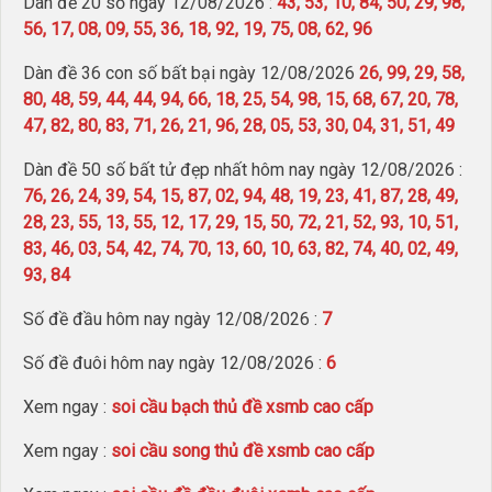
Dàn đề 20 số ngày 12/08/2026 :
43, 53, 10, 84, 50, 29, 98,
56, 17, 08, 09, 55, 36, 18, 92, 19, 75, 08, 62, 96
Dàn đề 36 con số bất bại ngày 12/08/2026
26, 99, 29, 58,
80, 48, 59, 44, 44, 94, 66, 18, 25, 54, 98, 15, 68, 67, 20, 78,
47, 82, 80, 83, 71, 26, 21, 96, 28, 05, 53, 30, 04, 31, 51, 49
Dàn đề 50 số bất tử đẹp nhất hôm nay ngày 12/08/2026 :
76, 26, 24, 39, 54, 15, 87, 02, 94, 48, 19, 23, 41, 87, 28, 49,
28, 23, 55, 13, 55, 12, 17, 29, 15, 50, 72, 21, 52, 93, 10, 51,
83, 46, 03, 54, 42, 74, 70, 13, 60, 10, 63, 82, 74, 40, 02, 49,
93, 84
Số đề đầu hôm nay ngày 12/08/2026 :
7
Số đề đuôi hôm nay ngày 12/08/2026 :
6
Xem ngay :
soi cầu bạch thủ đề xsmb cao cấp
Xem ngay :
soi cầu song thủ đề xsmb cao cấp