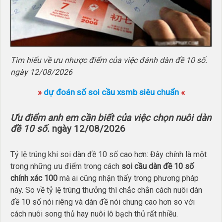
Tìm hiểu về ưu nhược điểm của việc đánh dàn đề 10 số.
ngày 12/08/2026
»
dự đoán số soi cầu xsmb siêu chuẩn
«
Ưu điểm anh em cần biết của việc chọn nuôi dàn
đề 10 số.
ngày 12/08/2026
Tỷ lệ trúng khi soi dàn đề 10 số cao hơn: Đây chính là một
trong những ưu điểm trong cách
soi cầu dàn đề 10 số
chính xác 100
mà ai cũng nhận thấy trong phương pháp
này. So về tỷ lệ trúng thưởng thì chắc chắn cách nuôi dàn
đề 10 số nói riêng và dàn đề nói chung cao hơn so với
cách nuôi song thủ hay nuôi lô bạch thủ rất nhiều.