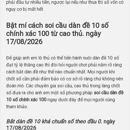
phải đầu tư nhiều tiền, ngược lại nếu như thua thì số vốn có
nguy cơ bị mất hết.
Bật mí cách soi cầu dàn đề 10 số
chính xác 100 từ cao thủ. ngày
17/08/2026
Để giúp anh em lô thủ có thể tiến hành nuôi dàn đề 10 số
đạt tỷ lệ thắng cao thì đòi hỏi người chơi phải nắm rõ ràng
cách bắt dàn đề như thế nào chuẩn nhất. Mọi người khi
chốt sổ cần phải đảm bảo có cơ sở rõ ràng chứ không nên
đoán mò. Các chuyên gia soi cầu, cao thủ trong làng chốt
số đưa ra cho anh em một số phương pháp
soi cầu dàn đề
10 số chính xác 100
ngay dưới đây để mọi người cùng
tham khảo.
Bắt dàn đề 10 khá chuẩn số theo đầu 0.
ngày
17/08/2026