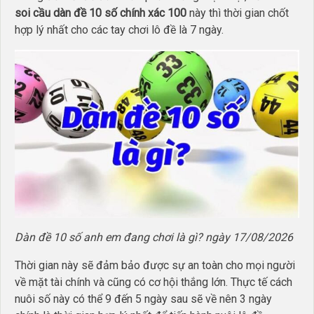
soi cầu dàn đề 10 số chính xác 100
này thì thời gian chốt
hợp lý nhất cho các tay chơi lô đề là 7 ngày.
Dàn đề 10 số anh em đang chơi là gì? ngày 17/08/2026
Thời gian này sẽ đảm bảo được sự an toàn cho mọi người
về mặt tài chính và cũng có cơ hội thắng lớn. Thực tế cách
nuôi số này có thể 9 đến 5 ngày sau sẽ về nên 3 ngày