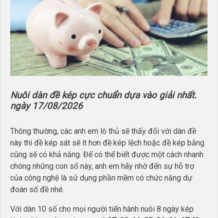
Nuôi dàn đề kép cực chuẩn dựa vào giải nhất.
ngày 17/08/2026
Thông thường, các anh em lô thủ sẽ thấy đối với dàn đề
này thì đề kép sát sẽ ít hơn đề kép lệch hoặc đề kép bằng
cũng sẽ có khả năng. Để có thể biết được một cách nhanh
chóng những con số này, anh em hãy nhờ đến sự hỗ trợ
của công nghệ là sử dụng phần mềm có chức năng dự
đoán số đề nhé.
Với dàn 10 số cho mọi người tiến hành nuôi 8 ngày kép