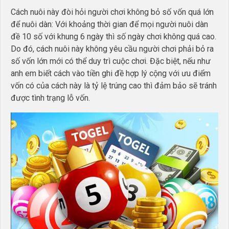
Cách nuôi này đòi hỏi người chơi không bỏ số vốn quá lớn
để nuôi dàn: Với khoảng thời gian để mọi người nuôi dàn
đề 10 số với khung 6 ngày thì số ngày chơi không quá cao.
Do đó, cách nuôi này không yêu cầu người chơi phải bỏ ra
số vốn lớn mới có thể duy trì cuộc chơi. Đặc biệt, nếu như
anh em biết cách vào tiền ghi đề hợp lý cộng với ưu điểm
vốn có của cách này là tỷ lệ trúng cao thì đảm bảo sẽ tránh
được tình trạng lỗ vốn.