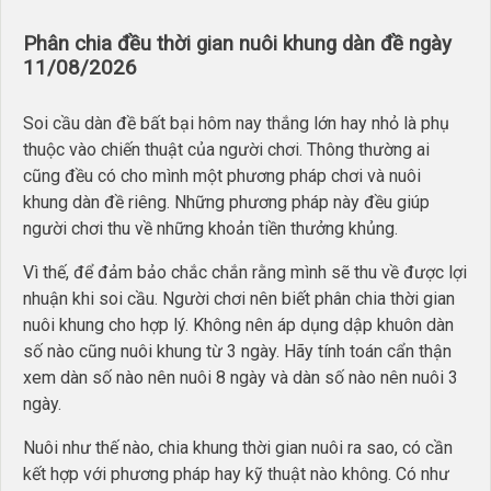
Phân chia đều thời gian nuôi khung dàn đề ngày
11/08/2026
Soi cầu dàn đề bất bại hôm nay thắng lớn hay nhỏ là phụ
thuộc vào chiến thuật của người chơi. Thông thường ai
cũng đều có cho mình một phương pháp chơi và nuôi
khung dàn đề riêng. Những phương pháp này đều giúp
người chơi thu về những khoản tiền thưởng khủng.
Vì thế, để đảm bảo chắc chắn rằng mình sẽ thu về được lợi
nhuận khi soi cầu. Người chơi nên biết phân chia thời gian
nuôi khung cho hợp lý. Không nên áp dụng dập khuôn dàn
số nào cũng nuôi khung từ 3 ngày. Hãy tính toán cẩn thận
xem dàn số nào nên nuôi 8 ngày và dàn số nào nên nuôi 3
ngày.
Nuôi như thế nào, chia khung thời gian nuôi ra sao, có cần
kết hợp với phương pháp hay kỹ thuật nào không. Có như