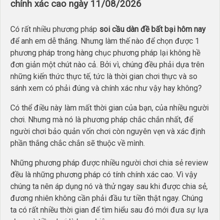
chính xác cao ngày 11/08/2026
Có rất nhiều phương pháp
soi cầu dàn đề bất bại hôm nay
để anh em dễ thắng. Nhưng làm thế nào để chọn được 1
phương pháp trong hàng chục phương pháp lại không hề
đơn giản một chút nào cả. Bởi vì, chúng đều phải dựa trên
những kiến thức thực tế, tức là thời gian chơi thực và so
sánh xem có phải đúng và chính xác như vậy hay không?
Có thể điều này làm mất thời gian của bạn, của nhiều người
chơi. Nhưng mà nó là phương pháp chắc chắn nhất, để
người chơi bảo quản vốn chơi còn nguyên vẹn và xác định
phần thắng chắc chắn sẽ thuộc về mình.
Những phương pháp được nhiều người chơi chia sẻ review
đều là những phương pháp có tính chính xác cao. Vì vậy
chúng ta nên áp dụng nó và thử ngay sau khi được chia sẻ,
đương nhiên không cần phải đầu tư tiền thật ngay. Chúng
ta có rất nhiều thời gian để tìm hiểu sau đó mới đưa sự lựa