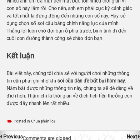
Nhiều anh em đã mất tiền mất bạc tốn nhiều thời gian vì
con số này lắm rồi. Cho nên, anh em phải cực kỳ cảnh giác
và tốt nhất là đừng động đến những con số này. Hãy sử
dụng chọn số soi cầu bằng chính năng lực của mình.
Thắng lợi luôn chờ đợi bạn ở phía trước, bình tĩnh đi đến
cuối con đường thành công sẽ chào đón bạn.
Kết luận
Bài viết này, chúng tôi chia sẻ với người chơi những thông
tin cần phải ghi nhớ khi
soi cầu dàn đề bất bại hôm nay
.
Nắm bắt được những thông tin này, chúng ta sẽ dễ dàng về
đích hơn. Thậm chí là thời gian về đích tích tiền thưởng còn
được đẩy nhanh lên rất nhiều.
Posted in Chưa phân loại
Previous
Next
Comments are closed.