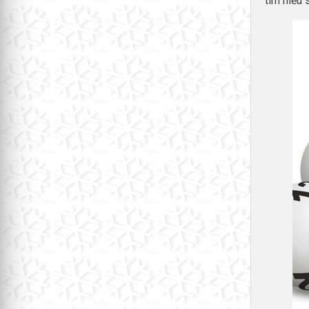
tìm hiểu 