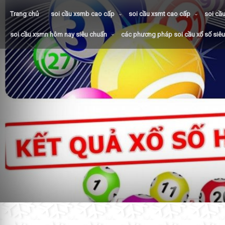
Skip
to
Trang chủ
soi cầu xsmb cao cấp
soi cầu xsmt cao cấp
soi cầ
content
soi cầu xsmn hôm nay siêu chuẩn
các phương pháp soi cầu xổ số siê