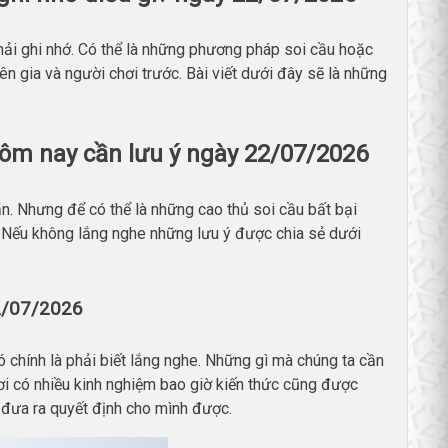
ải ghi nhớ. Có thể là những phương pháp soi cầu hoặc
ên gia và người chơi trước. Bài viết dưới đây sẽ là những
hôm nay cần lưu ý ngày 22/07/2026
n. Nhưng để có thể là những cao thủ soi cầu bất bại
a. Nếu không lắng nghe những lưu ý được chia sẻ dưới
22/07/2026
 chính là phải biết lắng nghe. Những gì mà chúng ta cần
ơi có nhiều kinh nghiệm bao giờ kiến thức cũng được
i đưa ra quyết định cho mình được.