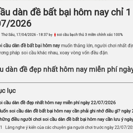
cầu dàn đề bất bại hôm nay chỉ 
07/2026
:
Thứ Sáu, 17/04/2026 - 18:37
by
soi cầu bạch thủ 3 miền chính xác 100%
i cầu dàn đề bất bại hôm nay
muốn thắng lớn, người chơi nhất địn
ương pháp soi cầu khác nhau, xoay vòng vốn đều đặn.
ầu dàn đề đẹp nhất hôm nay miễn phí ngà
c lục
oi cầu dàn đề đẹp nhất hôm nay miễn phí ngày 22/07/2026
uốn soi cầu dàn đề bất bại hôm nay cần phải ghi nhớ điều gì? ngà
hững điều người chơi soi cầu dàn đề bất bại hôm nay cần lưu ý ng
Lắng nghe ý kiến của các chuyên gia người chơi trước ngày 22/07/2