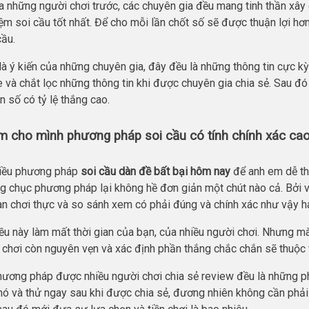
a những người chơi trước, các chuyên gia đều mang tinh thần xây 
ệm soi cầu tốt nhất. Để cho mỗi lần chốt số sẽ được thuận lợi h
cầu.
là ý kiến của những chuyên gia, đây đều là những thông tin cực kỳ
 và chắt lọc những thông tin khi được chuyên gia chia sẻ. Sau đó
 số có tỷ lệ thắng cao.
m cho mình phương pháp soi cầu có tính chính xác c
hiều phương pháp
soi cầu dàn đề bất bại hôm nay
để anh em dễ t
g chục phương pháp lại không hề đơn giản một chút nào cả. Bởi vì
ian chơi thực và so sánh xem có phải đúng và chính xác như vậy 
ều này làm mất thời gian của bạn, của nhiều người chơi. Nhưng m
 chơi còn nguyên vẹn và xác định phần thắng chắc chắn sẽ thuộc 
ương pháp được nhiều người chơi chia sẻ review đều là những phư
ó và thử ngay sau khi được chia sẻ, đương nhiên không cần phải đ