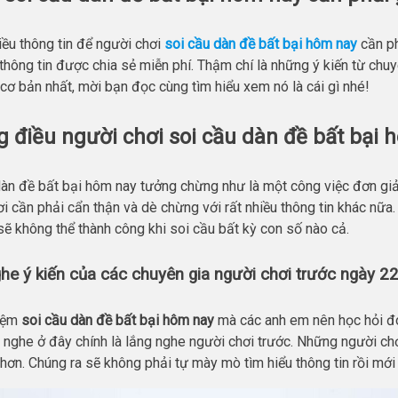
iều thông tin để người chơi
soi cầu dàn đề bất bại hôm nay
cần ph
thông tin được chia sẻ miễn phí. Thậm chí là những ý kiến từ chuy
 cơ bản nhất, mời bạn đọc cùng tìm hiểu xem nó là cái gì nhé!
 điều người chơi soi cầu dàn đề bất bại 
àn đề bất bại hôm nay tưởng chừng như là một công việc đơn giả
i cần phải cẩn thận và dè chừng với rất nhiều thông tin khác nữ
ẽ không thể thành công khi soi cầu bất kỳ con số nào cả.
he ý kiến của các chuyên gia người chơi trước ngày 
iệm
soi cầu dàn đề bất bại hôm nay
mà các anh em nên học hỏi đó
 nghe ở đây chính là lắng nghe người chơi trước. Những người ch
hơn. Chúng ra sẽ không phải tự mày mò tìm hiểu thông tin rồi mớ