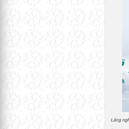
Lắng ngh